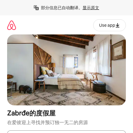
跳
部分信息已自动翻译。
显示原文
至
内
容
Use app
Zabrđe的度假屋
在爱彼迎上寻找并预订独一无二的房源