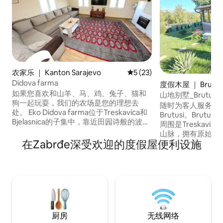
农家乐 ｜ Kanton Sarajevo
平均评分 5 分（满分 5 分），
5 (23)
Didova farma
度假木屋 ｜ Brutus
如果您喜欢和山羊、马、鸡、兔子、猫和
山地别墅_Brutusi
狗一起玩耍，我们的农场是您的理想去
随时为客人服务！ 山间小屋位于Trnovo的
处。 Eko Didova farma位于Treskavica和
Brutusi。Brut
Bjelasnica的子集中，靠近田园诗般的波斯
周围是Treskavica、B
尼亚村庄Ostojici，海拔1000米，距离萨拉
山脉，拥有原始的
热窝机场25公里。 我们很高兴欢迎您入住
在Zabrđe深受欢迎的度假屋便利设施
空气。度假屋位于
我们全新、简单且设备齐全的公寓，最多
入口和可停放4辆
可入住5名成人。 在我们的农场，您可以尝
干道500米 该建
试自制有机山羊和牛产品，并与我们的动
施和带壁炉的大喷
物交流和照顾它们
人。
厨房
无线网络