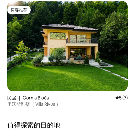
房客推荐
房客推荐
民居 ｜ Gornja Bioča
平均评分 
5 (7)
里沃斯别墅（ Villa Rivus ）
值得探索的目的地