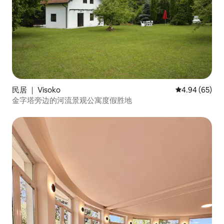
民居 ｜ Visoko
平均评分 4.94
4.94 (65)
金字塔旁边的河流景观公寓度假胜地