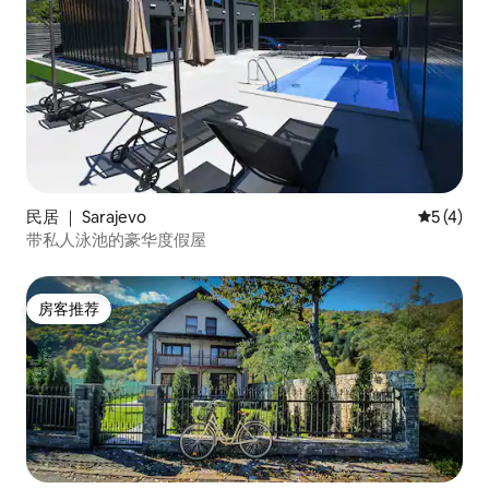
民居 ｜ Sarajevo
平均评分 
5 (4)
带私人泳池的豪华度假屋
房客推荐
房客推荐