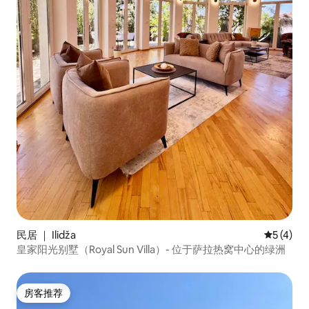
民居 ｜ Ilidža
平均评分 
5 (4)
皇家阳光别墅（Royal Sun Villa）- 位于萨拉热窝中心的绿洲
房客推荐
房客推荐