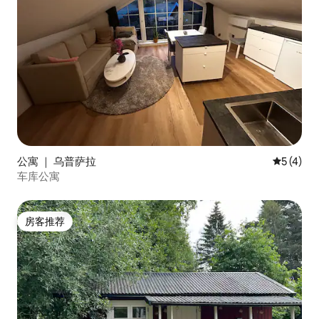
公寓 ｜ 乌普萨拉
平均评分 
5 (4)
车库公寓
房客推荐
房客推荐