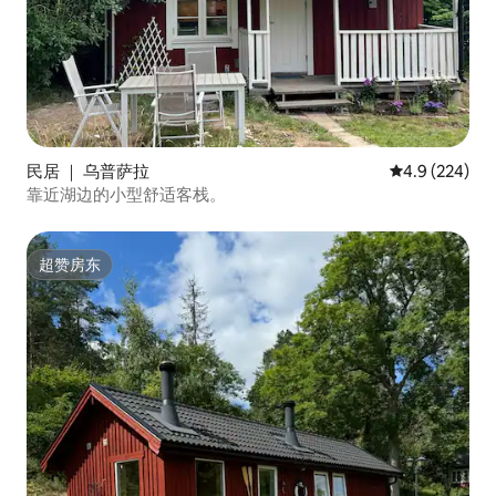
民居 ｜ 乌普萨拉
平均评分 4.9 
4.9 (224)
靠近湖边的小型舒适客栈。
超赞房东
超赞房东