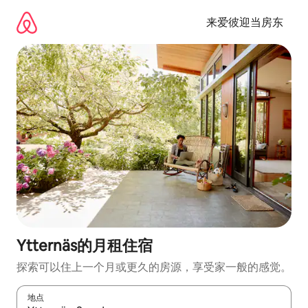
跳
至
来爱彼迎当房东
内
容
Ytternäs的月租住宿
探索可以住上一个月或更久的房源，享受家一般的感觉。
地点