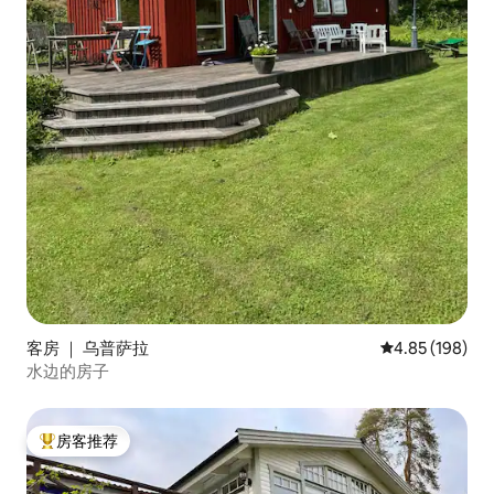
客房 ｜ 乌普萨拉
平均评分 4.85
4.85 (198)
水边的房子
房客推荐
热门「房客推荐」