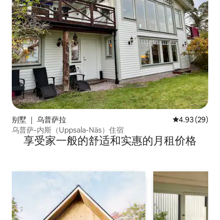
别墅 ｜ 乌普萨拉
平均评分 4.93
4.93 (29)
乌普萨-内斯（Uppsala-Näs）住宿
享受家一般的舒适和实惠的月租价格