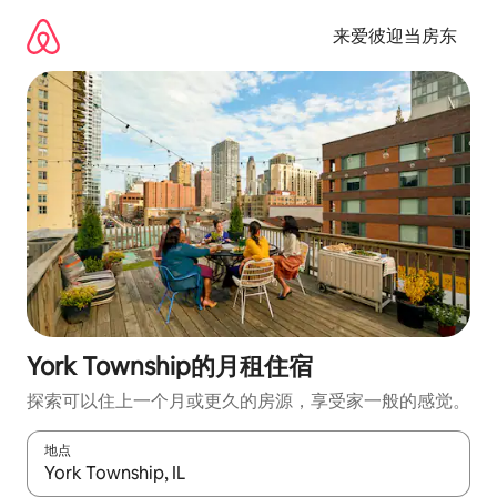
跳
至
来爱彼迎当房东
内
容
York Township的月租住宿
探索可以住上一个月或更久的房源，享受家一般的感觉。
地点
如有搜索结果，请使用上下方向键查看，或通过点击或滑动手势浏