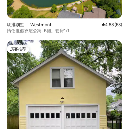
联排别墅 ｜ Westmont
平均评分 4.8
4.83 (53)
情侣度假双层公寓- B侧。套房1/1
房客推荐
房客推荐