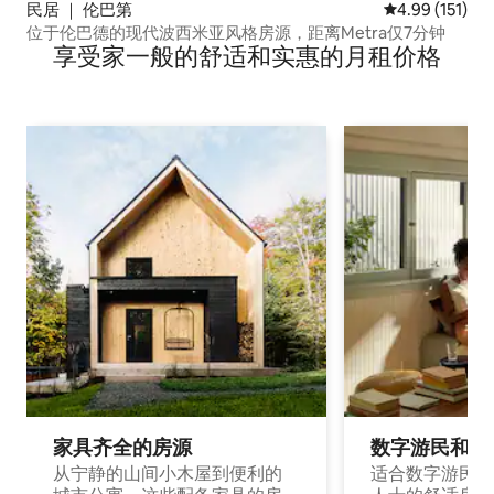
民居 ｜ 伦巴第
平均评分 4.99
4.99 (151)
位于伦巴德的现代波西米亚风格房源，距离Metra仅7分钟
享受家一般的舒适和实惠的月租价格
家具齐全的房源
数字游民和旅
从宁静的山间小木屋到便利的
适合数字游民和