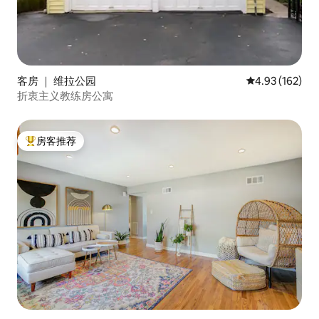
客房 ｜ 维拉公园
平均评分 4.93
4.93 (162)
折衷主义教练房公寓
房客推荐
热门「房客推荐」