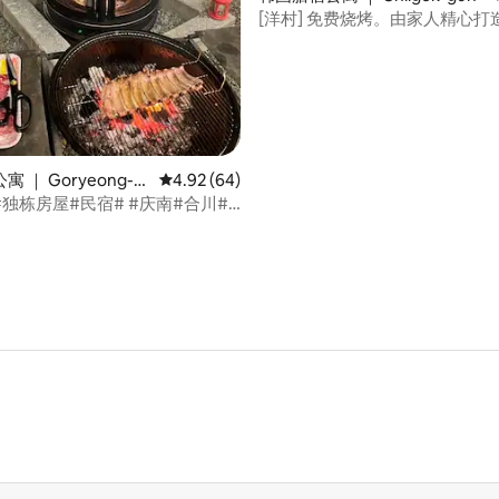
[洋村] 免费烧烤。由家人精心打造
坪花园！
 5 分），共 42 条评价
 ｜ Goryeong-g
平均评分 4.92 分（满分 5 分），共 64 条评价
4.92 (64)
独栋房屋#民宿# #庆南#合川#
邱根岳#感性住宿#石墙住宿#庆北