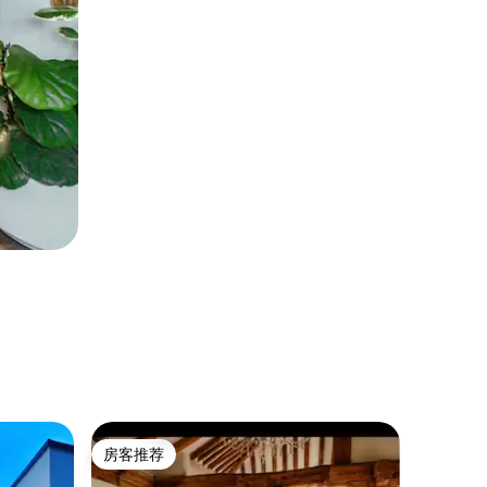
韩国膳宿公寓
房客推荐
房客
房客推荐
热门「
myeon, 
像礼物一