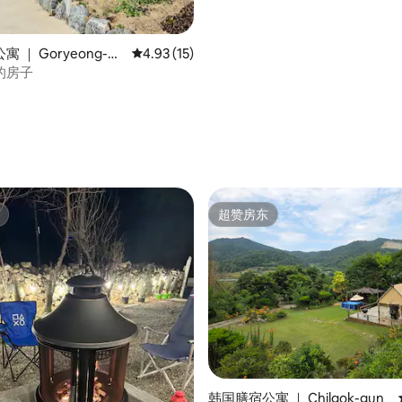
 ｜ Goryeong-gu
平均评分 4.93 分（满分 5 分），共 15 条评价
4.93 (15)
的房子
 5 分），共 80 条评价
超赞房东
超赞房东
韩国膳宿公寓 ｜ Chilgok-gun