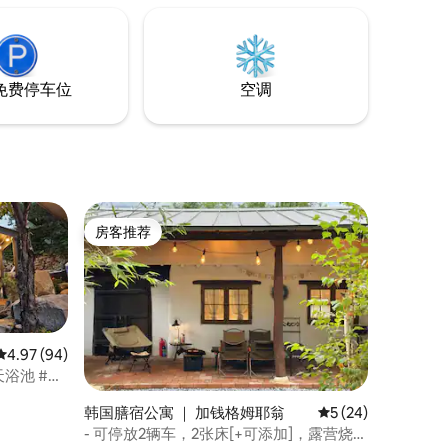
如果您开车环游宁静的东海门，这里就像
的景观，
一座岛屿，您心中剧烈起伏的漩涡会平静
一楼是房
下来，变成平静的湖景。 我们建议您去任
包括露
何地方的美丽海景咖啡馆，享用一杯咖
口，它不
啡，在陌生的餐厅停留，体验当地风味的
东，但更
免费停车位
空调
陌生餐厅。
帮助和服
国家庭的绝佳去
巧非常好。 带
止最好的
房客推荐
房客推荐
平均评分 4.97 分（满分 5 分），共 94 条评价
4.97 (94)
浴池 #烧
K
韩国膳宿公寓 ｜ 加钱格姆耶翁
平均评分 5 分（满分
5 (24)
- 可停放2辆车，2张床[+可添加]，露营烧