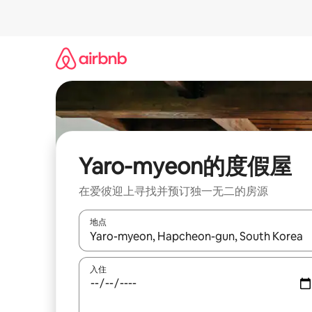
跳
至
内
容
Yaro-myeon的度假屋
在爱彼迎上寻找并预订独一无二的房源
地点
如有搜索结果，请使用上下方向键查看，或通过点
入住