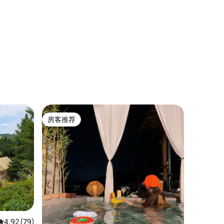
烤，私人花园，LP酒吧，按摩浴缸，游戏
机
房客推荐
房客推荐
平均评分 4.92 分（满分 5 分），共 79 条评价
4.92 (79)