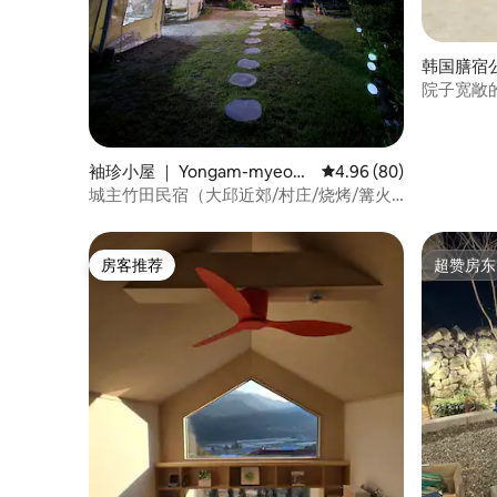
韩国膳宿公寓
n
院子宽敞
袖珍小屋 ｜ Yongam-myeon,
平均评分 4.96 分（满分
4.96 (80)
Seongju-gun
城主竹田民宿（大邱近郊/村庄/烧烤/篝火/
独栋民宿/可携带宠物/最多4人）
房客推荐
超赞房东
房客推荐
超赞房东