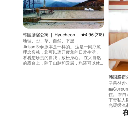
韩国膳宿公寓 ｜ Hyucheon-
平均评分 4.96 分（满分 
4.96 (318)
myeon, Hamyang
地理、산、草、自然、下层
Jirisan Soja原本是一样的。 这是一间疗愈
理念客栈，您可以离开疲惫的日常生活，
看看您珍贵的自我，放松身心。 在大自然
的露台上，除了山脉和云层，您还可以休
息和冥想。 您可以阅读或吃饭或汽车。 我
们推荐情侣、独自旅行或家庭旅行。 附近
韩国膳宿公寓
的景点包括Chilseon Valley （
myeon, M
구름산방
Seonnyeotang、Oknyeotang和Bisimam
音乐观赏
🏡Gure
）、Baekmudong Hanshin Valley、
住。 在白云
Bamsagol Valley和Waeun Village、
下带私人
Seongsamjae的Nogodan、Seongsamjae
光缓缓流逝。 它以附近
的Nogodan、Mansheon-dong Rest
（Baek
Area、Sancheong 's Obong Valley ，夏季
「Sanb
适合在水中玩耍，靠近城岘洞（
房间、山
Jeongyeongong Gongsangongsang-
「Gureumsa