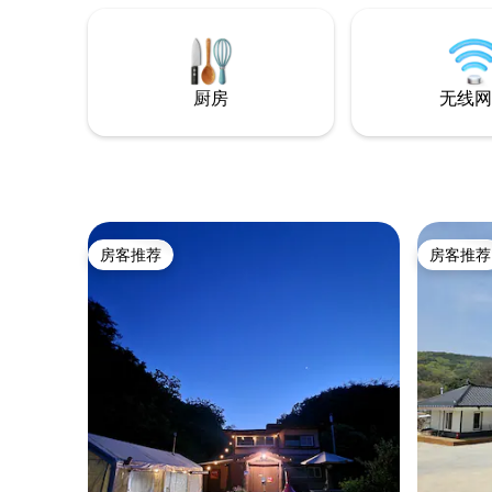
dongongsang-dongdongdong ） ，夏季
读书籍，
以秋风、Ssangsangsa和Seoamjeongsa寺
者只是坐
以及Jirisan Dulle-gil之间的实际历史而闻
书籍，请您
名。 如有任何疑问，请给我们发短信（爱
于村庄内
彼迎发消息） ，我们会回复您。
厨房
无线网
咖啡馆和
（Bandi
Garden
Nation
Resor
方便。 🥘您可以在大锅盖上烤肉，放松身
心。
房客推荐
房客推荐
房客推荐
房客推荐