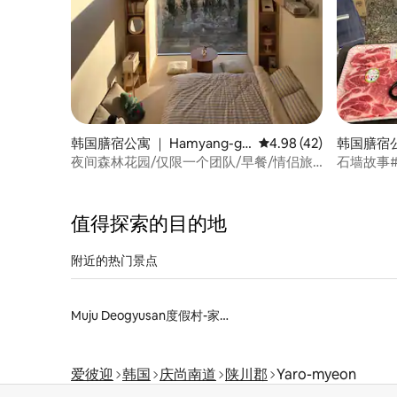
韩国膳宿公寓 ｜ Hamyang-gu
平均评分 4.98 分（满分
4.98 (42)
韩国膳宿公寓
n
un
夜间森林花园/仅限一个团队/早餐/情侣旅
石墙故事#
行/敏感住宿
庆北#大
住宿
值得探索的目的地
附近的热门景点
Muju Deogyusan度假村-家庭酒店
爱彼迎
韩国
庆尚南道
陕川郡
Yaro-myeon