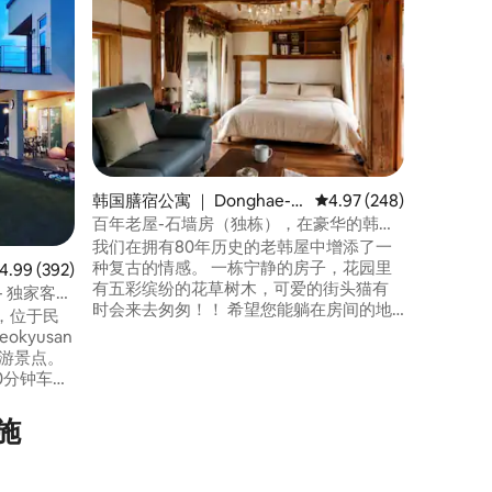
山)
“礼物一
民主山脉
型住宿。
（Dalba
造的泥土屋
行了翻修
客人入住
处建造了
也可以免
验，包括传
韩国膳宿公寓 ｜ Donghae-m
平均评分 4.97 分（满分 
4.97 (248)
就像我们
yeon, Goseong
百年老屋-石墙房（独栋），在豪华的韩屋
里获得的
中暂时放下日常生活
我们在拥有80年历史的老韩屋中增添了一
以体验在
种复古的情感。 一栋宁静的房子，花园里
均评分 4.99 分（满分 5 分），共 392 条评价
4.99 (392)
慧，让鼻子凉
有五彩缤纷的花草树木，可爱的街头猫有
 独家客栈
店里，刻着
时会来去匆匆！！ 希望您能躺在房间的地
生餐厅
，位于民
力为每个
板上，欣赏美丽的椽子，在风景优美的阳
okyusan
物，名为
台上喝杯茶，远离繁忙的城市和熟悉的环
旅游景点。
境。 去值得一游的地方， 这里有
10分钟车
Danghangpo旅游景点、Jangsan
假村约25分钟
Forest、Dinosaur Museum、
欣赏山谷
施
Sangjokam、Hakdong Stone Wall Road、
由首尔著名
Songhak Kobungun、Okcheonsa和
绝缘的美
Verse Mountain Verse Cancer Bridge。
天凉爽，