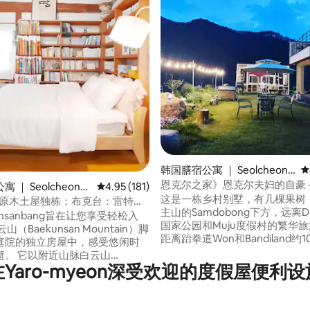
5 分），共 318 条评价
韩国膳宿公寓 ｜ Seolcheon-
平
myeon, Muju-gun
恩克尔之家》恩克尔夫妇的自豪 -
 ｜ Seolcheon-
平均评分 4.95 分（满分 5 分），共 181 条评价
4.95 (181)
#村庄#烧烤达人#景观餐厅#人
这是一栋乡村别墅，有几棵果树
uju
-原木土屋独栋：布克台：雷特罗
主山的Samdobong下方，远离De
：锅盖烧
umsanbang旨在让您享受轻松入
国家公园和Muju度假村的繁华
山（Baekunsan Mountain）脚
距离跆拳道Won和Bandiland约
庭院的独立房屋中，感受悠闲时
程，距离Deokyusan Muju度
山脉白云山
车程。 在村庄的腹地，您还可以
在Yaro-myeon深受欢迎的度假屋便利设
unsan）的云朵命名，并加上了
的自然美景。 Uncle House是
ang」这个词，意思是「山村里的
的木制建筑公司设计和建造的最
中的别墅或书房」，从而形成了
式木结构建筑。 天花板很高，夏
nbang」。 您可以安静地阅