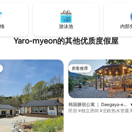
冬天是一个温暖的房子，高宽敞
以各种书籍为背景添加故事，或
是欣赏星空的火坑的热门场所。 
在那里发呆。 我们展示了画作和
东夫妇的空间，二楼56平方米（
慢慢欣赏，休息一下。 虽然位
台）是客房。 它有一个单独的入
，但开车3分钟即可抵达☕️市场、
是一个不舒服的房子，因为有房
络
游泳池
内部
餐厅，距离🎬班迪兰
值得欣赏，因为您可以立即获得
land）、跆拳道花园（Taekwondo
务。 Uncle Style BBQ是美
）、德溪山国立公园（Deokyusan
Yaro-myeon的其他优质度假屋
处， Uncle's house的美食技
al Park）和木栈度假村（Muju
私人户外壁炉的阳光房是迄今为
t）等旅游景点约20分钟，出行非常
♡
房客推荐
房客推荐
韩国膳宿公寓 ｜ Daegaya-eu
p, Goryeong-gun
民宿 #独立房间 #北欧热水管露天
烤和烧烤 #芬兰干燥桑拿 #卡拉O