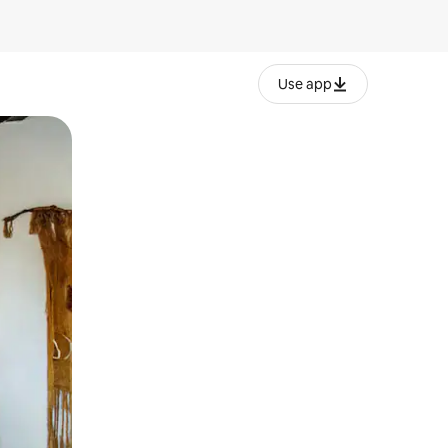
Use app