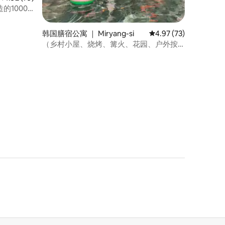
的1000
韩国膳宿公寓 ｜ Miryang-si
平均评分 4.97 分（满分
4.97 (73)
（乡村小屋、烧烤、篝火、花园、户外按
摩浴缸）景观美食，带宽敞院子的独栋乡
村别墅