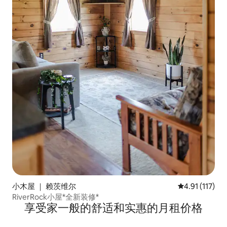
小木屋 ｜ 赖茨维尔
平均评分 4.91
4.91 (117)
RiverRock小屋*全新装修*
享受家一般的舒适和实惠的月租价格