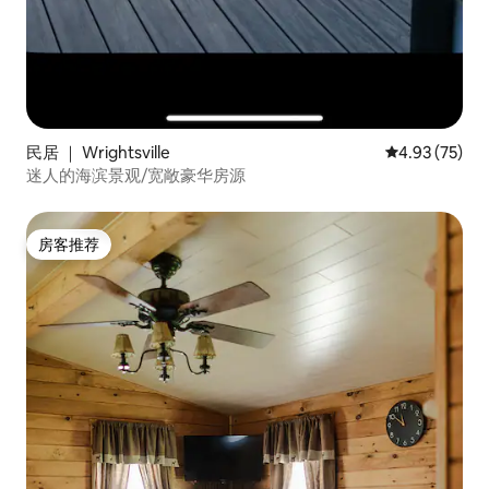
民居 ｜ Wrightsville
平均评分 4.9
4.93 (75)
迷人的海滨景观/宽敞豪华房源
房客推荐
房客推荐