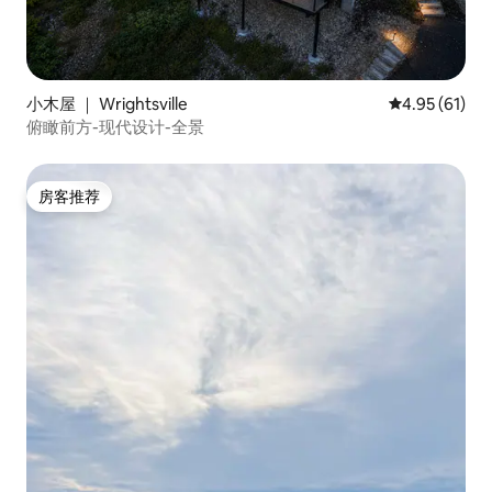
小木屋 ｜ Wrightsville
平均评分 4.9
4.95 (61)
俯瞰前方-现代设计-全景
房客推荐
房客推荐