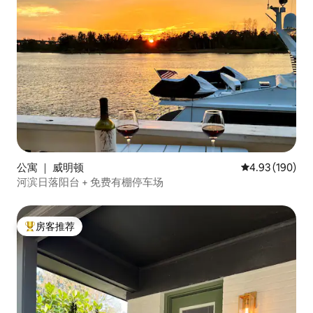
公寓 ｜ 威明顿
平均评分 4.93
4.93 (190)
河滨日落阳台 + 免费有棚停车场
房客推荐
热门「房客推荐」