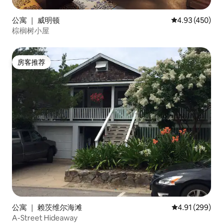
公寓 ｜ 威明顿
平均评分 4.93
4.93 (450)
棕榈树小屋
房客推荐
房客推荐
公寓 ｜ 赖茨维尔海滩
平均评分 4.91
4.91 (299)
A-Street Hideaway