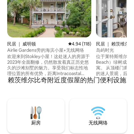
民居 ｜ 威明顿
平均评分 4.94 分（满分 5 分），共
4.94 (118)
民居 ｜ 赖茨维尔
Airlie Gardens旁的海滨小屋+无线网络
岛屿时光
欢迎来到Stokley小屋！这处迷人的房源于
位于莱特斯维尔海滩（Wr
2023年全面翻修，仍然散发着真正历史悠
Beach）绿树成
久的沙滩别墅的魅力。享受我们标志性地
寓。 从顶楼门廊/
理位置的所有优势，距离Intracoastal
的迷人景观，后门
赖茨维尔比奇附近度假屋的热门便利设施
Waterway、著名的WB Drawbridge，当
人日落景观。 您
然还有海滩仅几步之遥！ 漫步前往
的班克斯运河（Bank
FishHouse Grill或Dockside，享用日落鸡
划艇，在著名的2.
尾酒或海滨午餐。无需停车费，骑上自行
海滩上度过美好一天
车，穿过桥梁，在海滩上度过一天，然后
行车即可轻松抵达
回到阴凉的前廊休息！
啡馆、购物中心和
厨房
无线网络