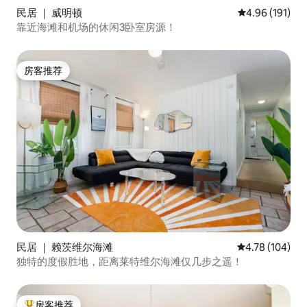
民居 ｜ 威明顿
平均评分 4.96
4.96 (191)
靠近海滩和机场的休闲3卧室房源！
房客推荐
房客推荐
民居 ｜ 赖茨维尔海滩
平均评分 4.78
4.78 (104)
独特的度假胜地，距离莱特维尔海滩仅几步之遥！
房客推荐