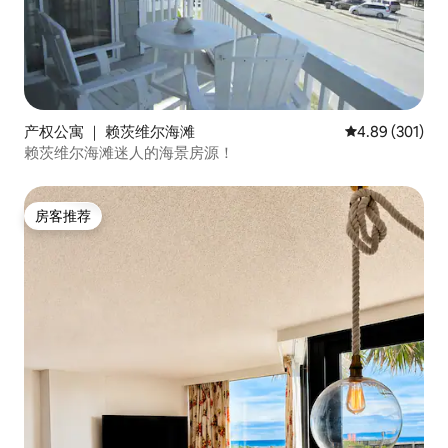
产权公寓 ｜ 赖茨维尔海滩
平均评分 4.89
4.89 (301)
赖茨维尔海滩迷人的海景房源！
房客推荐
房客推荐