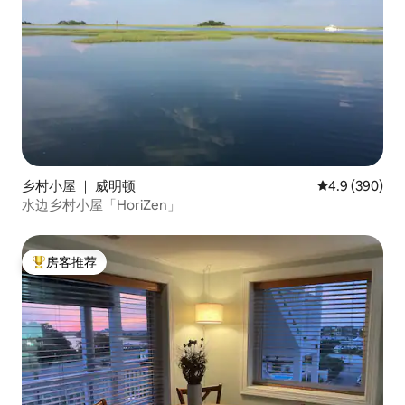
乡村小屋 ｜ 威明顿
平均评分 4.9 
4.9 (390)
水边乡村小屋「HoriZen」
房客推荐
热门「房客推荐」