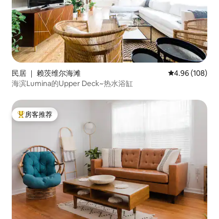
民居 ｜ 赖茨维尔海滩
平均评分 4.96
4.96 (108)
海滨Lumina的Upper Deck~热水浴缸
房客推荐
热门「房客推荐」