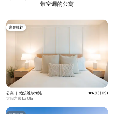
带空调的公寓
房客推荐
房客推荐
公寓 ｜ 赖茨维尔海滩
平均评分 4.93
4.93 (119)
太阳之家 La Ola