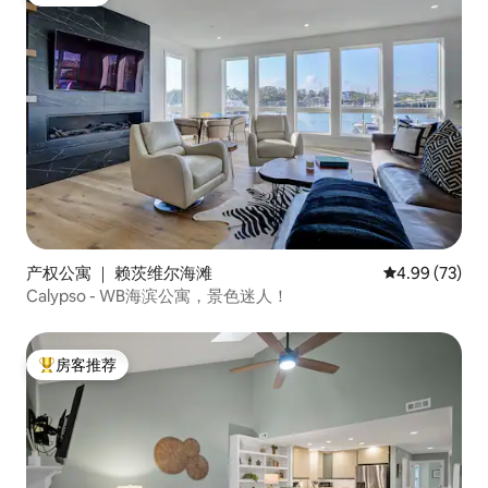
房客推荐
产权公寓 ｜ 赖茨维尔海滩
平均评分 4.99
4.99 (73)
Calypso - WB海滨公寓，景色迷人！
房客推荐
热门「房客推荐」