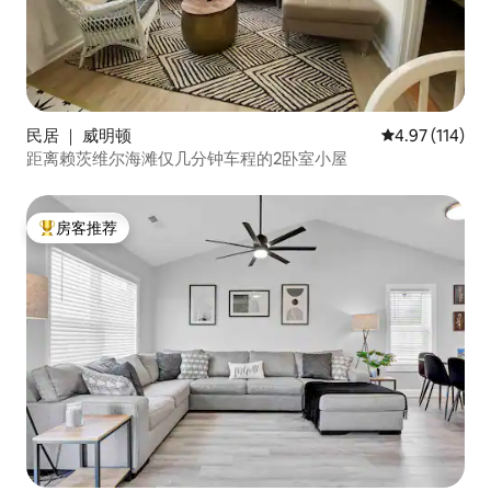
民居 ｜ 威明顿
平均评分 4.97
4.97 (114)
距离赖茨维尔海滩仅几分钟车程的2卧室小屋
房客推荐
热门「房客推荐」