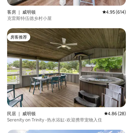
客房 ｜ 威明顿
平均评分 4.95
4.95 (614)
克雷斯特伍德乡村小屋
房客推荐
房客推荐
民居 ｜ 威明顿
平均评分 4.86
4.86 (28)
Serenity on Trinity -热水浴缸-欢迎携带宠物入住