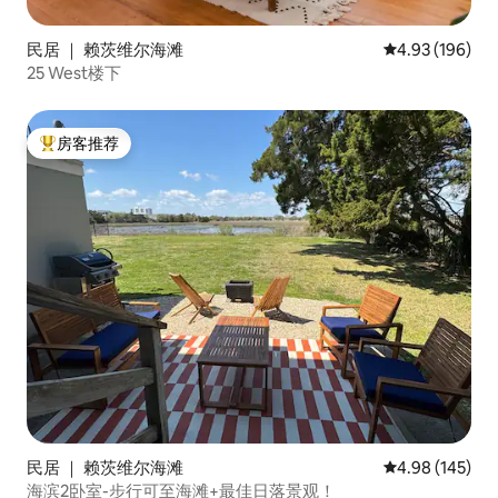
民居 ｜ 赖茨维尔海滩
平均评分 4.93
4.93 (196)
25 West楼下
房客推荐
热门「房客推荐」
民居 ｜ 赖茨维尔海滩
平均评分 4.98
4.98 (145)
海滨2卧室-步行可至海滩+最佳日落景观！