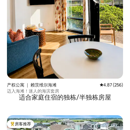
产权公寓 ｜ 赖茨维尔海滩
平均评分 4.87
4.87 (256)
迈入海滩！迷人的海滨套房
适合家庭住宿的独栋/半独栋房屋
房客推荐
热门「房客推荐」