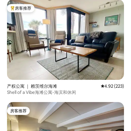
房客推荐
热门「房客推荐」
产权公寓 ｜ 赖茨维尔海滩
平均评分 4.92
4.92 (223)
Shell of a Vibe海滩公寓-海滨和休闲
房客推荐
房客推荐