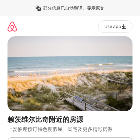
跳
部分信息已自动翻译。
显示原文
至
内
容
Use app
赖茨维尔比奇附近的房源
上爱彼迎预订特色度假屋、民宅及更多精彩房源