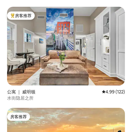
房客推荐
热门「房客推荐」
公寓 ｜ 威明顿
平均评分 4.99
4.99 (122)
水街隐居之所
房客推荐
房客推荐