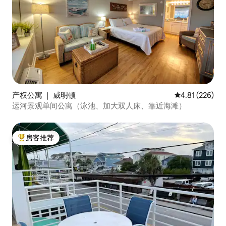
产权公寓 ｜ 威明顿
平均评分 4.81
4.81 (226)
运河景观单间公寓（泳池、加大双人床、靠近海滩）
房客推荐
热门「房客推荐」