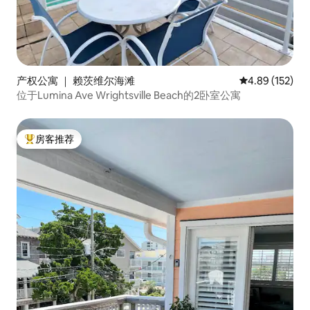
产权公寓 ｜ 赖茨维尔海滩
平均评分 4.89
4.89 (152)
位于Lumina Ave Wrightsville Beach的2卧室公寓
房客推荐
热门「房客推荐」