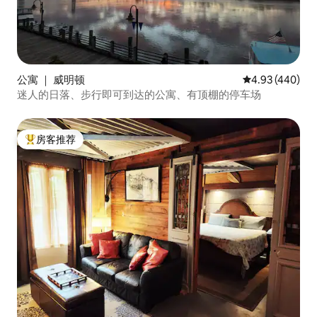
公寓 ｜ 威明顿
平均评分 4.93
4.93 (440)
迷人的日落、步行即可到达的公寓、有顶棚的停车场
房客推荐
热门「房客推荐」