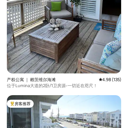
产权公寓 ｜ 赖茨维尔海滩
平均评分 4.98
4.98 (135)
位于Lumina大道的2卧/1卫房源-一切近在咫尺！
房客推荐
热门「房客推荐」