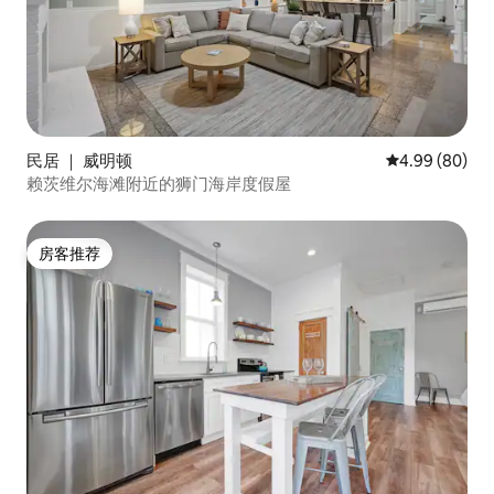
民居 ｜ 威明顿
平均评分 4.99
4.99 (80)
赖茨维尔海滩附近的狮门海岸度假屋
房客推荐
房客推荐