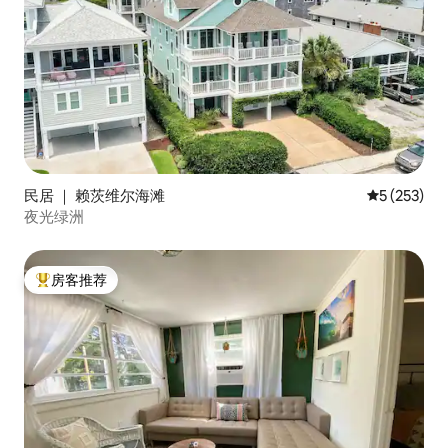
民居 ｜ 赖茨维尔海滩
平均评分 5 
5 (253)
夜光绿洲
房客推荐
热门「房客推荐」