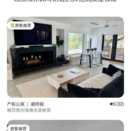
房客推荐
热门「房客推荐」
产权公寓 ｜ 威明顿
平均评分 5
5 (32)
赖茨维尔海滩水道树屋
房客推荐