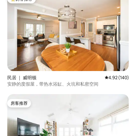
热门「房客推荐」
民居 ｜ 威明顿
平均评分 4.92
4.92 (140)
安静的度假屋，带热水浴缸、火坑和私密空间
房客推荐
房客推荐