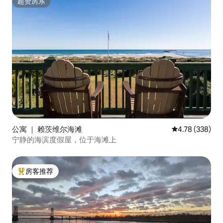
超赞房东
超赞房东
公寓 ｜ 赖茨维尔海滩
平均评分 4.78
4.78 (338)
宁静的海滨度假屋，位于海滩上
房客推荐
热门「房客推荐」