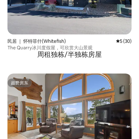
民居 ｜ 怀特菲什(Whitefish)
平均评分 5
5 (30)
The Quarry冰川度假屋，可欣赏大山景观
周租独栋/半独栋房屋
超赞房东
超赞房东