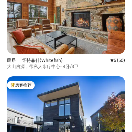
民居 ｜ 怀特菲什(Whitefish)
平均评分 5
5 (50)
大山房源，带私人水疗中心- 4卧/3卫
房客推荐
热门「房客推荐」