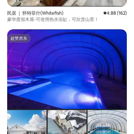
民居 ｜ 怀特菲什(Whitefish)
平均评分 4.88
4.88 (162)
豪华度假木屋-可使用热水浴缸，可欣赏山景！
超赞房东
超赞房东