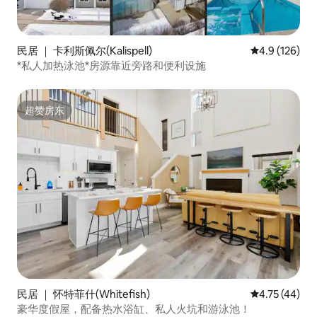
民居 ｜ 卡利斯佩尔(Kalispell)
平均评分 4.9
4.9 (126)
*私人加热泳池*房源靠近旁路和便利设施
超赞房东
超赞房东
民居 ｜ 怀特菲什(Whitefish)
平均评分 4.7
4.75 (44)
豪华度假屋，配备热水浴缸、私人火坑和游泳池！