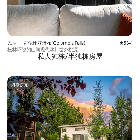
民居 ｜ 哥伦比亚瀑布(Columbia Falls)
平均评分 
5 (4)
松林环绕的山间现代冰川世外桃源
私人独栋/半独栋房屋
超赞房东
超赞房东