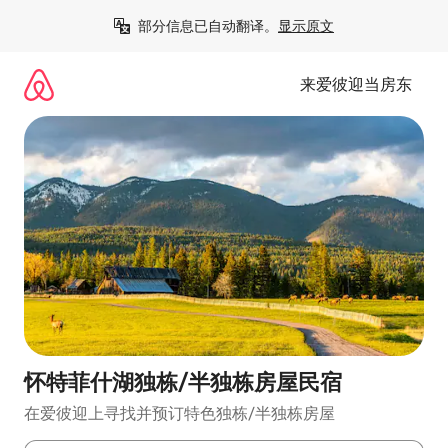
跳
部分信息已自动翻译。
显示原文
至
内
容
来爱彼迎当房东
怀特菲什湖独栋/半独栋房屋民宿
在爱彼迎上寻找并预订特色独栋/半独栋房屋