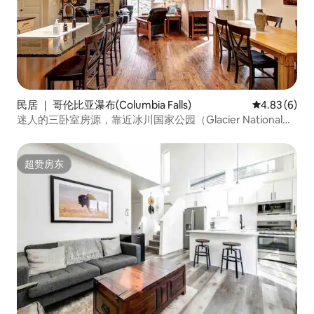
民居 ｜ 哥伦比亚瀑布(Columbia Falls)
平均评分 4.8
4.83 (6)
迷人的三卧室房源，靠近冰川国家公园（Glacier National）/
带泳池
超赞房东
超赞房东