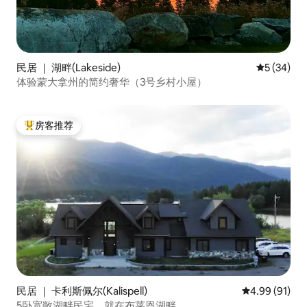
民居 ｜ 湖畔(Lakeside)
平均评分 5
5 (34)
体验蒙大拿州的简约奢华（3号乡村小屋）
房客推荐
热门「房客推荐」
民居 ｜ 卡利斯佩尔(Kalispell)
平均评分 4.9
4.99 (91)
5卧宽敞湖畔民宅，就在布莱恩湖畔