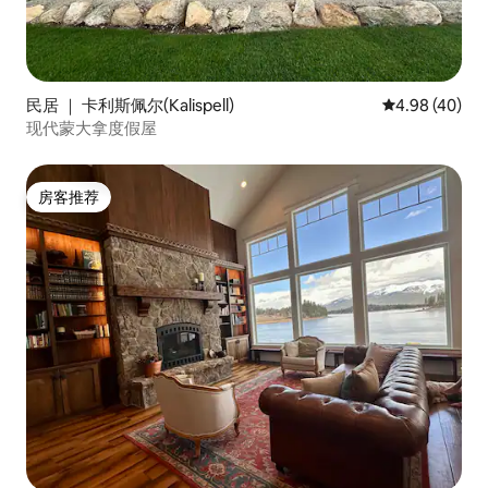
民居 ｜ 卡利斯佩尔(Kalispell)
平均评分 4.98
4.98 (40)
现代蒙大拿度假屋
房客推荐
房客推荐