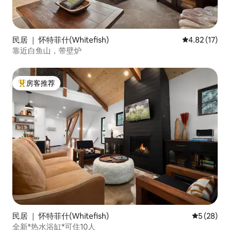
民居 ｜ 怀特菲什(Whitefish)
平均评分 4.8
4.82 (17)
靠近白鱼山，带壁炉
房客推荐
热门「房客推荐」
民居 ｜ 怀特菲什(Whitefish)
平均评分 5
5 (28)
全新*热水浴缸*可住10人