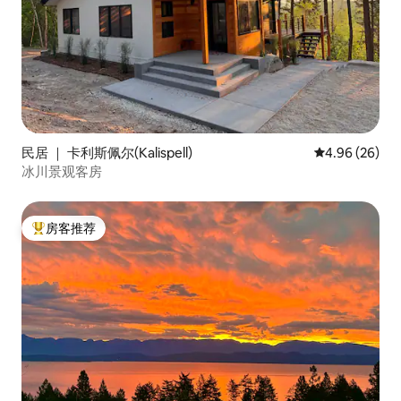
民居 ｜ 卡利斯佩尔(Kalispell)
平均评分 4.96
4.96 (26)
冰川景观客房
房客推荐
热门「房客推荐」