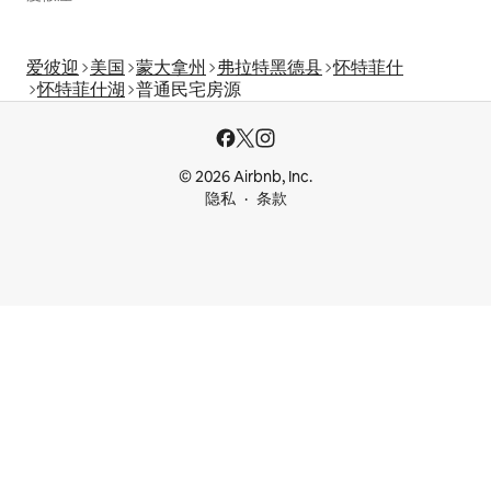
爱彼迎
美国
蒙大拿州
弗拉特黑德县
怀特菲什
怀特菲什湖
普通民宅房源
© 2026 Airbnb, Inc.
隐私
条款