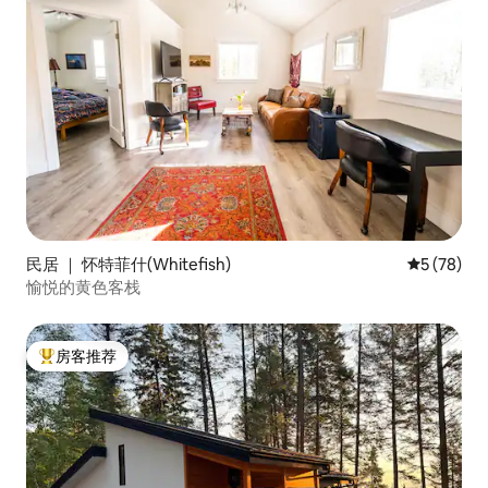
民居 ｜ 怀特菲什(Whitefish)
平均评分 5
5 (78)
愉悦的黄色客栈
房客推荐
热门「房客推荐」