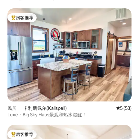
房客推荐
热门「房客推荐」
民居 ｜ 卡利斯佩尔(Kalispell)
平均评分 5
5 (53)
Luxe：Big Sky Haus景观和热水浴缸！
房客推荐
热门「房客推荐」