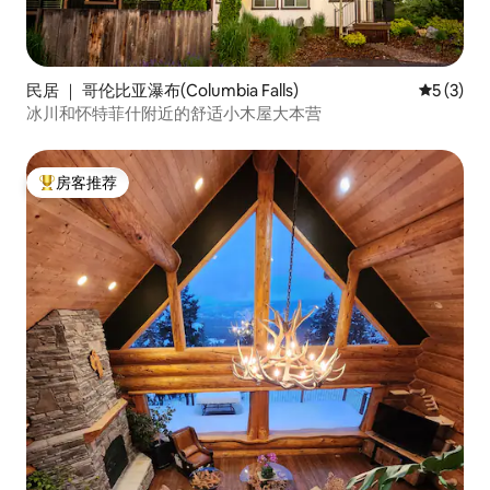
民居 ｜ 哥伦比亚瀑布(Columbia Falls)
平均评分 
5 (3)
冰川和怀特菲什附近的舒适小木屋大本营
房客推荐
热门「房客推荐」