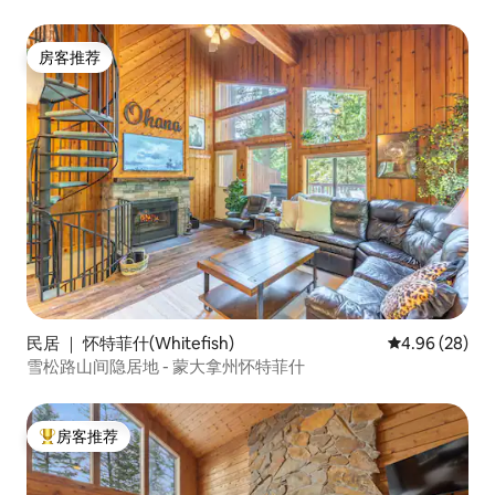
房客推荐
房客推荐
民居 ｜ 怀特菲什(Whitefish)
平均评分 4.96
4.96 (28)
雪松路山间隐居地 - 蒙大拿州怀特菲什
房客推荐
热门「房客推荐」