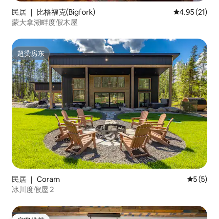
民居 ｜ 比格福克(Bigfork)
平均评分 4.9
4.95 (21)
蒙大拿湖畔度假木屋
超赞房东
超赞房东
民居 ｜ Coram
平均评分 
5 (5)
冰川度假屋 2