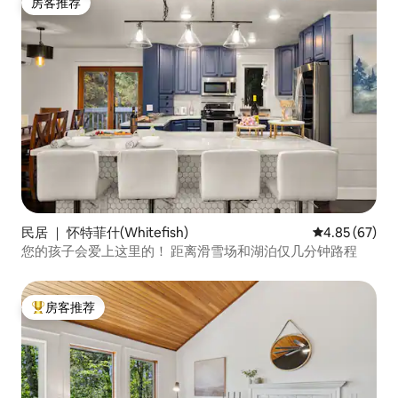
房客推荐
房客推荐
民居 ｜ 怀特菲什(Whitefish)
平均评分 4.85
4.85 (67)
您的孩子会爱上这里的！ 距离滑雪场和湖泊仅几分钟路程
房客推荐
热门「房客推荐」