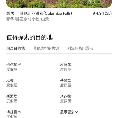
民居 ｜ 哥伦比亚瀑布(Columbia Falls)
平均评分 4.94
4.94 (35)
豪华1卧室乡村小屋-山景！
值得探索的目的地
周边目的地
其他类型的房源
附近的热门景点
卡尔加里
坎莫尔
度假屋
度假屋
班夫
基隆拿
度假屋
度假屋
斯波坎
米苏拉
度假屋
度假屋
博兹曼市
显示更多
度假屋