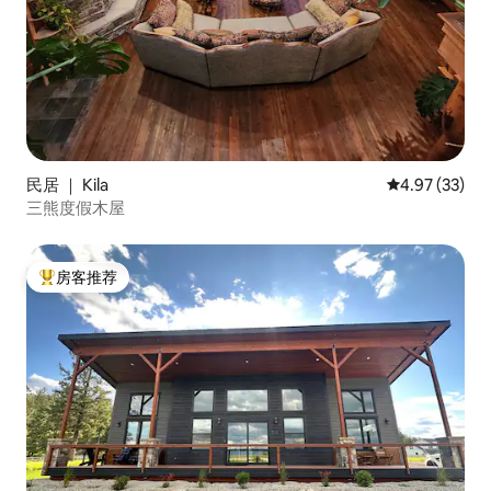
民居 ｜ Kila
平均评分 4.9
4.97 (33)
三熊度假木屋
房客推荐
热门「房客推荐」