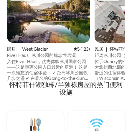
民居 ｜ West Glacier
平均评分 5 分（满分 5 分），共
5 (123)
民居 ｜ 怀特菲什(Whi
River Haus | 冰川公园的标志性房源
距离冰川公园（Glac
离城市海滩（City 
入住River Haus，优先体验冰川国家公园
位于Quarry的Fox
（DT）5分钟
——这是距离公园入口最近的房源！ 这是
大拿州西北部的冬
一次难忘的住宿体验： ✔ 距离冰川公园仅
舒适的住宿体验。
几步之遥 ✔ 在著名的Going-to-the-Sun
（Wisconsin 
怀特菲什湖独栋/半独栋房屋的热门便利
Rd ✔ In West Glacier Village 此外，您的
滑雪度假村（WF Moun
家人将在河滨景观、充足的自然光线和温
的基地小屋和充满
设施
馨的中世纪风格中放松身心、恢复活力。
SNOW巴士班车站距
—HAUS PERKS— 地段、地段、地段 步行
街区。 房客还可
即可到达各个地方 非常适合家庭 户外火台
包括户外水疗/热
+烧烤 加大双人床 全功能厨房 后院宽敞 桑
性）、健身房和社
拿 飞钓
场、肉店和一家酒