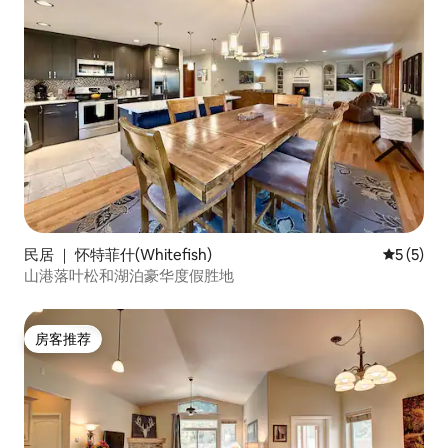
民居 ｜ 怀特菲什(Whitefish)
平均评分 
5 (5)
山港落叶松和湖泊豪华度假胜地
房客推荐
房客推荐