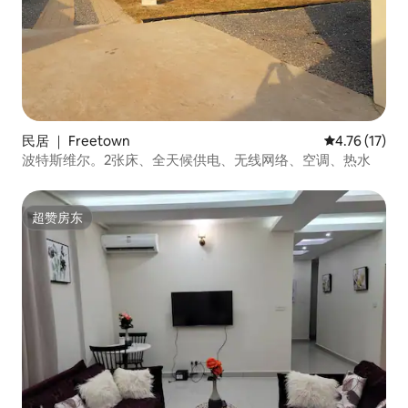
民居 ｜ Freetown
平均评分 4.7
4.76 (17)
波特斯维尔。2张床、全天候供电、无线网络、空调、热水
超赞房东
超赞房东