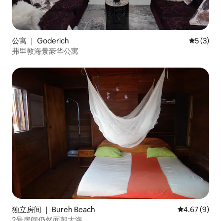
公寓 ｜ Goderich
平均评分 
5 (3)
弗里敦海景豪华公寓
独立房间 ｜ Bureh Beach
平均评分 4.6
4.67 (9)
2号房间仍然面朝大海