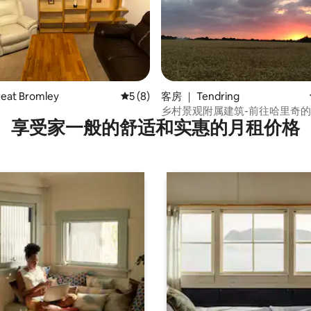
5 分），共 147 条评价
at Bromley
平均评分 5 分（满分 5 分），共 8 条评价
5 (8)
客房 ｜ Tendring
乡村景观附属建筑-前往哈里奇
享受家一般的舒适和实惠的月租价格
携带宠物入住