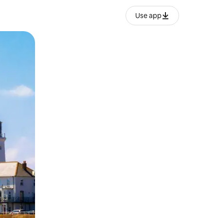
Use app