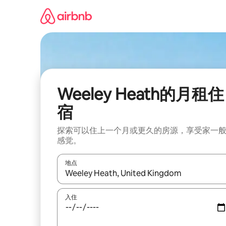
跳
至
内
容
Weeley Heath的月租住
宿
探索可以住上一个月或更久的房源，享受家一
感觉。
地点
如有搜索结果，请使用上下方向键查看，或通过点
入住