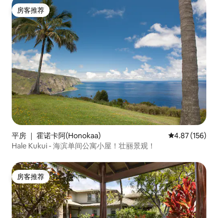
房客推荐
房客推荐
平房 ｜ 霍诺卡阿(Honokaa)
平均评分 4.87
4.87 (156)
Hale Kukui - 海滨单间公寓小屋！壮丽景观！
房客推荐
房客推荐