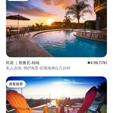
民居 ｜ 凯鲁瓦-科纳
平均评分 4.96
4.96 (174)
私人泳池- 180°海景-距离海滩仅几分钟
房客推荐
房客推荐