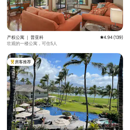
产权公寓 ｜ 普亚科
平均评分 4.94
4.94 (139)
壮观的一楼公寓，可住5人
房客推荐
热门「房客推荐」