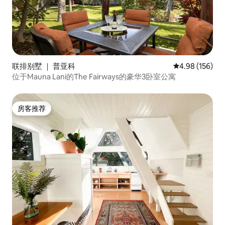
联排别墅 ｜ 普亚科
平均评分 4.98
4.98 (156)
位于Mauna Lani的The Fairways的豪华3卧室公寓
房客推荐
房客推荐