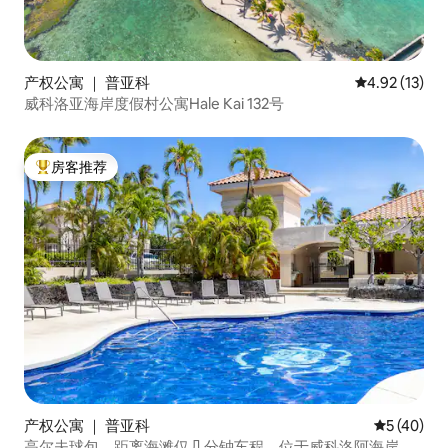
产权公寓 ｜ 普亚科
平均评分 4.9
4.92 (13)
威科洛亚海岸度假村公寓Hale Kai 132号
房客推荐
热门「房客推荐」
产权公寓 ｜ 普亚科
平均评分 5
5 (40)
高尔夫球包，距离海滩仅几分钟车程，位于威科洛阿海岸