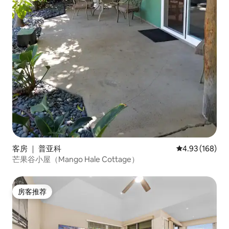
客房 ｜ 普亚科
平均评分 4.93
4.93 (168)
芒果谷小屋（Mango Hale Cottage）
房客推荐
房客推荐