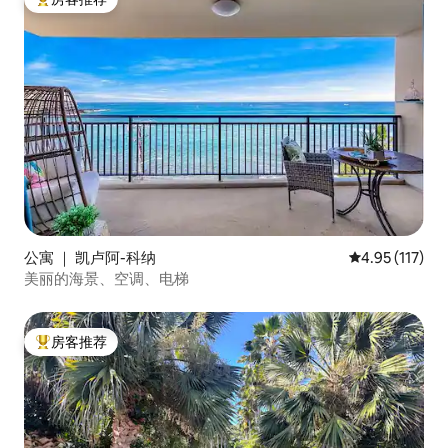
热门「房客推荐」
公寓 ｜ 凯卢阿-科纳
平均评分 4.95
4.95 (117)
美丽的海景、空调、电梯
房客推荐
热门「房客推荐」