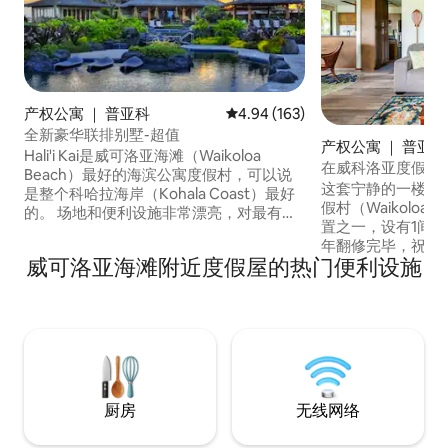
产权公寓 ｜ 普亚科
平均评分 4.94 分（满分 5 分），共
4.94 (163)
全新豪华联排别墅-超值
产权公寓 ｜ 普亚科
Hali'i Kai是威可洛亚海滩（Waikoloa
在威科洛亚度假村
Beach）最好的海滨公寓度假村，可以说
活方式
这套宁静的一楼公
是整个科哈拉海岸（Kohala Coast）最好
假村（Waikoloa B
的。 场地和便利设施非常漂亮，对最有眼
置之一，设有1间卧
光的房客来说非常有吸引力。 - 海洋俱乐
年翻修完毕，祝您入
部（Ocean Club）及其泻湖式泳池 -沙底
威可洛亚海滩附近度假屋的热门便利设施
热带景观，带池塘和
热水浴缸 -海滨健身中心 -度假村酒吧和餐
场、烧烤和健身中心 *步行即可抵达海
厅 -网球和篮球 -沙滩玩具、雨伞、椅子 -
商店、餐厅、娱乐场所和
令人惊叹的海滩 - 2个专业高尔夫球场 -户
费快速无线网络。
外购物 -超过15家餐厅 -很棒的浮潜
干机。 *频谱有线电视和Roku流媒体电视 *
距离前门50码的私
厨房
无线网络