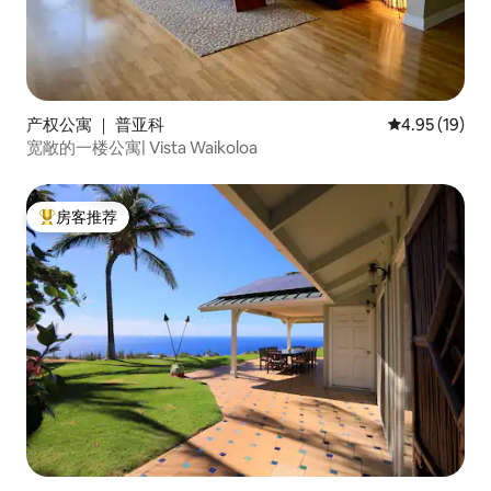
产权公寓 ｜ 普亚科
平均评分 4.9
4.95 (19)
宽敞的一楼公寓| Vista Waikoloa
房客推荐
热门「房客推荐」