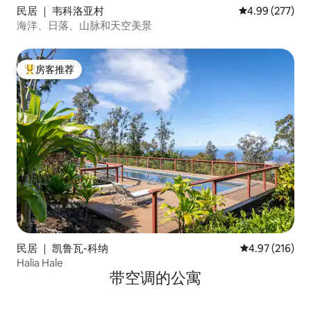
民居 ｜ 韦科洛亚村
平均评分 4.99
4.99 (277)
海洋、日落、山脉和天空美景
房客推荐
热门「房客推荐」
民居 ｜ 凯鲁瓦-科纳
平均评分 4.97
4.97 (216)
Halia Hale
带空调的公寓