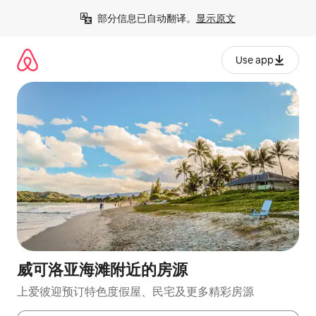
跳
部分信息已自动翻译。
显示原文
至
内
容
Use app
威可洛亚海滩附近的房源
上爱彼迎预订特色度假屋、民宅及更多精彩房源