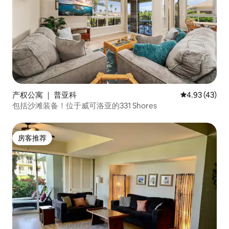
产权公寓 ｜ 普亚科
平均评分 4.9
4.93 (43)
包括沙滩装备！位于威可洛亚的331 Shores
房客推荐
房客推荐