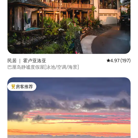
民居 ｜ 霍卢亚洛亚
平均评分 4.97
4.97 (197)
巴厘岛静谧度假屋[泳池/空调/海景]
房客推荐
热门「房客推荐」