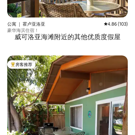
公寓 ｜ 霍卢亚洛亚
平均评分 4.86
4.86 (103)
豪华海滨住宿！
威可洛亚海滩附近的其他优质度假屋
房客推荐
热门「房客推荐」