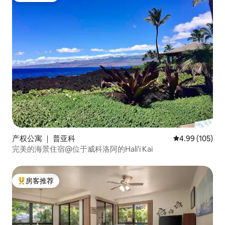
产权公寓 ｜ 普亚科
平均评分 4.99
4.99 (105)
完美的海景住宿@位于威科洛阿的Hali'i Kai
房客推荐
热门「房客推荐」