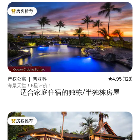
房客推荐
热门「房客推荐」
产权公寓 ｜ 普亚科
平均评分 4.95
4.95 (123)
海景天堂！5星评价！
适合家庭住宿的独栋/半独栋房屋
房客推荐
热门「房客推荐」