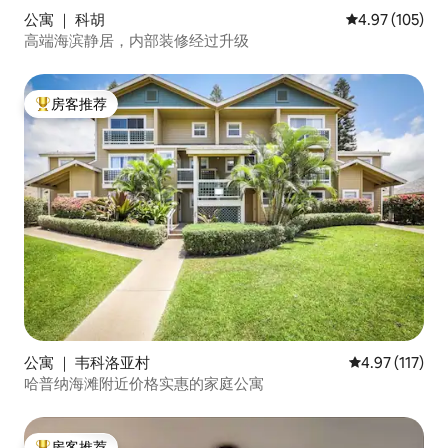
公寓 ｜ 科胡
平均评分 4.97
4.97 (105)
高端海滨静居，内部装修经过升级
房客推荐
热门「房客推荐」
公寓 ｜ 韦科洛亚村
平均评分 4.97
4.97 (117)
哈普纳海滩附近价格实惠的家庭公寓
房客推荐