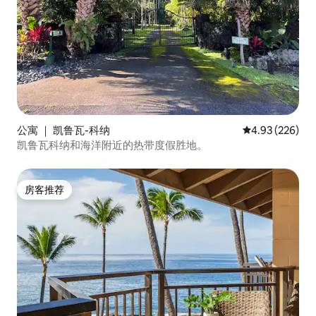
公寓 ｜ 凯鲁瓦-科纳
平均评分 4.93
4.93 (226)
凯鲁瓦科纳和海洋附近的热带度假胜地。
房客推荐
房客推荐