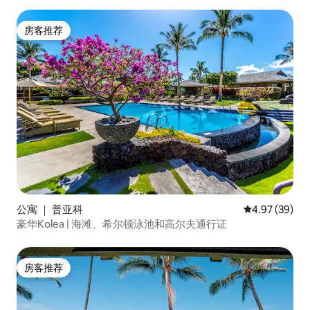
房客推荐
房客推荐
公寓 ｜ 普亚科
平均评分 4.97
4.97 (39)
豪华Kolea | 海滩、希尔顿泳池和高尔夫通行证
房客推荐
房客推荐