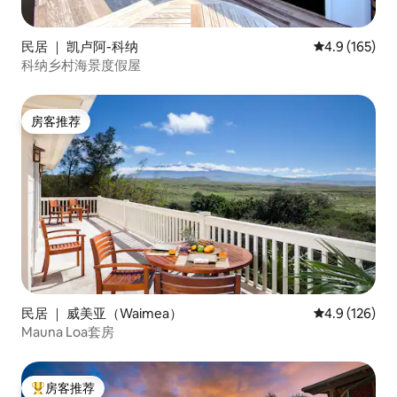
民居 ｜ 凯卢阿-科纳
平均评分 4.9
4.9 (165)
科纳乡村海景度假屋
房客推荐
房客推荐
民居 ｜ 威美亚（Waimea）
平均评分 4.9
4.9 (126)
Mauna Loa套房
房客推荐
热门「房客推荐」