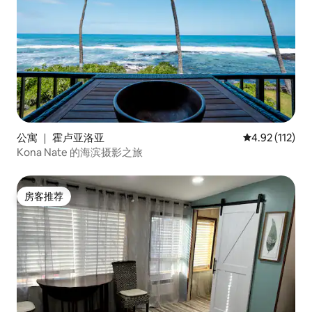
公寓 ｜ 霍卢亚洛亚
平均评分 4.92
4.92 (112)
Kona Nate 的海滨摄影之旅
房客推荐
房客推荐