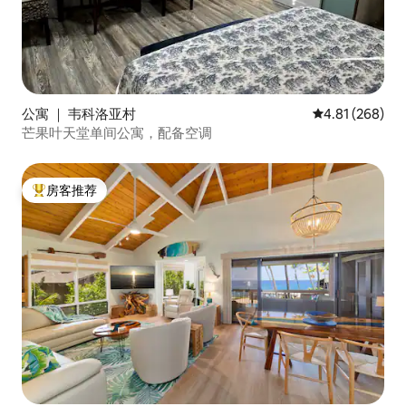
公寓 ｜ 韦科洛亚村
平均评分 4.81
4.81 (268)
芒果叶天堂单间公寓，配备空调
房客推荐
热门「房客推荐」