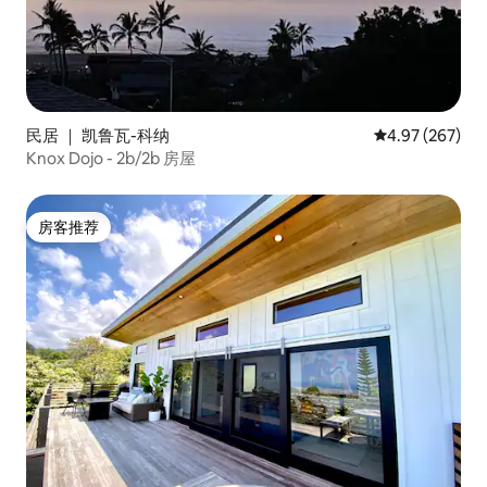
民居 ｜ 凯鲁瓦-科纳
平均评分 4.97
4.97 (267)
Knox Dojo - 2b/2b 房屋
房客推荐
房客推荐