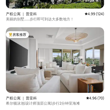
产权公寓 ｜ 普亚科
平均评分 4.99
4.99 (124)
美丽的别墅……步行即可到达大多数地方！
房客推荐
热门「房客推荐」
产权公寓 ｜ 普亚科
平均评分 4.96
4.96 (70)
希尔顿泳池|设计师顶层公寓|步行2分钟至海滩