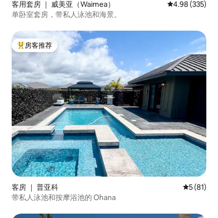
客用套房 ｜ 威美亚（Waimea）
平均评分 4.98
4.98 (335)
单卧室套房，带私人泳池和海景。
房客推荐
热门「房客推荐」
客房 ｜ 普亚科
平均评分 5
5 (81)
带私人泳池和按摩浴池的 Ohana