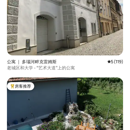
公寓 ｜ 多瑙河畔克雷姆斯
平均评分 5 
5 (119)
老城区和大学 - “艺术大道”上的公寓
房客推荐
热门「房客推荐」