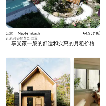
公寓 ｜ Mauternbach
平均评分 4.95
4.95 (116)
瓦豪河谷的梦幻位置
享受家一般的舒适和实惠的月租价格