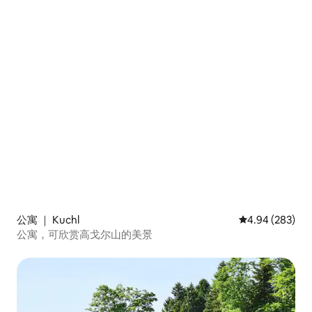
公寓 ｜ Kuchl
平均评分 4.94
4.94 (283)
公寓，可欣赏高戈尔山的美景