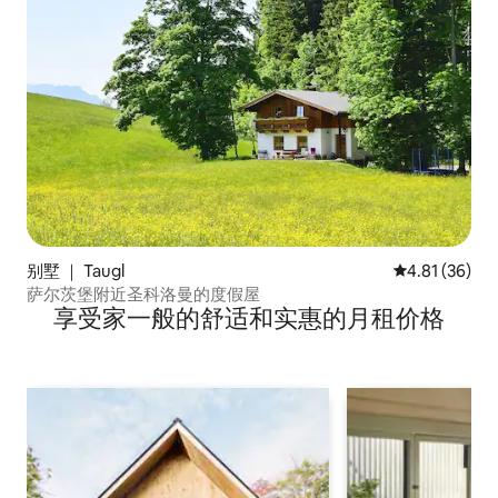
别墅 ｜ Taugl
平均评分 4.8
4.81 (36)
萨尔茨堡附近圣科洛曼的度假屋
享受家一般的舒适和实惠的月租价格