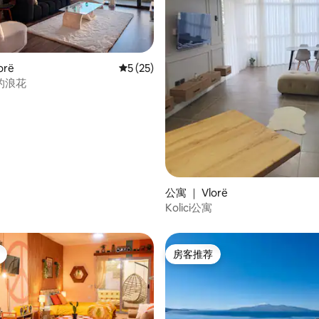
orë
平均评分 5 分（满分 5 分），共 25 条评价
5 (25)
的浪花
公寓 ｜ Vlorë
5 分），共 16 条评价
Kolici公寓
房客推荐
房客推荐