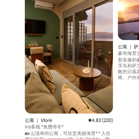
公寓 ｜ 
豪华海景
新装修的
孚岛和萨兰
敞的日落
椅、户外淋浴
的室内装潢
室，最多可
线网络、
调，还有免费
越，步行
厅。 步行
公寓 ｜ Vlorë
平均评分 4.82 分（满分 
4.82 (220)
Iris客栈 *免费停车*
🏡 山顶单间公寓，可欣赏美丽海景* * 入住