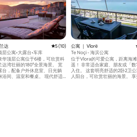
萨兰达
平均评分 5 分（满分 5 分），共 10 条评价
5 (10)
公寓 ｜ Vlorë
顶层公寓•大露台•车库
Te Noçi - 海滨公寓
豪华顶层公寓位于6楼，可欣赏科
位于Vlora的可爱公寓，距离海
达湾壮丽的180°全景海景。 宽
遥！ 非常适合家庭、朋友或「数
露台，配备户外休息室、日光躺
入住。 这套明亮舒适的2卧2卫
间、温室和餐桌。 现代舒适
人阳台，可欣赏壮丽的海景。 享
，面积140平方米，设有3间卧
全的空间、高速无线网络和强大
入住8位房客。 高速200 Mbit无
器，可前往当地咖啡馆、餐厅、
智能电视、所有房间都装有空
球场或沿着Lungomare（海岸
车库停车位。 地理位置优
媚的骑行。 从我们的公寓出发，距离著名
即可抵达大海、海滩俱乐部和餐
的海滩（如Dhërmi、Livadh
20分钟即可抵达长廊。
遥。
5 分），共 220 条评价