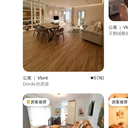
公寓 ｜ Vl
天鹅绒般
公寓 ｜ Vlorë
平均评分 5 分（满分 
5 (16)
Dorda 的房源
房客推荐
房客推荐
热门「房客推荐」
房客推荐