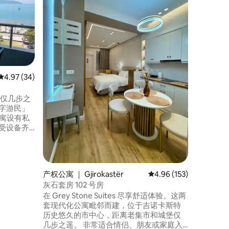
Ethno 
寓，一半
大自然和
构，人们
素。 要
中有3个
宿所需的一切设施
说，这里
平均评分 4.97 分（满分 5 分），共 34 条评价
4.97 (34)
铃。 装
磁炉灶
滩仅几步之
字游民」
公寓设有私
受设备齐
的路由
商店、网
线）阳光明
产权公寓 ｜ Gjirokastër
平均评分 4.96 分（满分 
4.96 (153)
等）仅几步之
灰石套房 102 号房
在 Grey Stone Suites 尽享舒适体验。这两
套现代化公寓毗邻而建，位于吉诺卡斯特
历史悠久的市中心，距离老集市和城堡仅
几步之遥。 非常适合情侣、朋友或家庭入