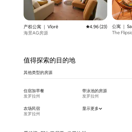
公寓 ｜ Sa
产权公寓 ｜ Vlorë
平均评分 4.96 分（满分
4.96 (23)
The Fl
海景AG房源
值得探索的目的地
其他类型的房源
住宿加早餐
带泳池的房源
发罗拉州
发罗拉州
农场民宿
显示更多
发罗拉州