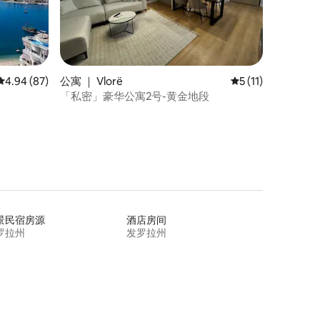
平均评分 4.94 分（满分 5 分），共 87 条评价
4.94 (87)
公寓 ｜ Vlorë
平均评分 5 分（满分
5 (11)
「私密」豪华公寓2号-黄金地段
景民宿房源
酒店房间
罗拉州
发罗拉州