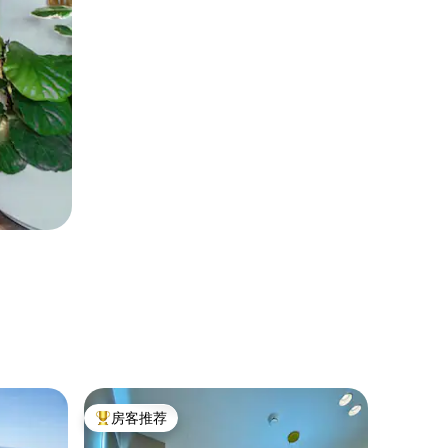
公寓 ｜ Vl
房客推荐
房客
热门「房客推荐」
热门「
卢阿拉西