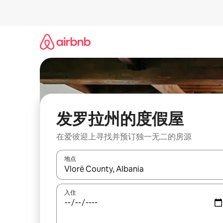
跳
至
内
容
发罗拉州的度假屋
在爱彼迎上寻找并预订独一无二的房源
地点
如有搜索结果，请使用上下方向键查看，或通过点
入住