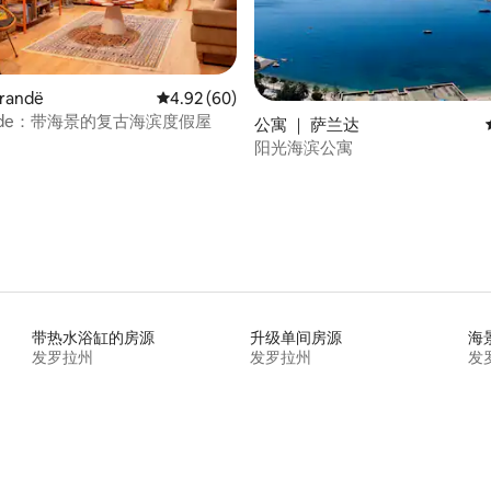
randë
平均评分 4.92 分（满分 5 分），共 60 条评价
4.92 (60)
 5 分），共 23 条评价
ipside：带海景的复古海滨度假屋
公寓 ｜ 萨兰达
阳光海滨公寓
带热水浴缸的房源
升级单间房源
海
发罗拉州
发罗拉州
发