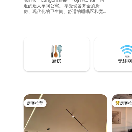
我们位于Lungomare的「Uji i Ftohte」附
近的迷人单间公寓。 享受设备齐全的厨
房、现代化的卫生间、舒适的睡眠区和宽
敞的海景阳台。 📍 地理位置绝佳 距离海
滩、咖啡馆、市场和餐厅仅5-15分钟路程。
巴士站（ 4分钟）将您前往Vlora市中心，
车费为40美分。 轻松自助入住/退房。 ✨
您的完美度假胜地在等着您！
厨房
无线网
房客推荐
房客
房客推荐
热门「房