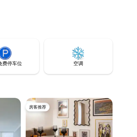
住，最多可接待6位房客。 在传统与奢华交
融的宁静环境中，享受时尚的设计、舒适
的氛围和顶级的便利设施。 无论是独自出
行还是团体出行，都能找到时尚的度假胜
地。 马上预订，以真正独特的方式探索吉
诺卡斯特！
免费停车位
空调
房客推荐
房客推荐