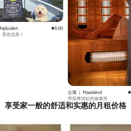
ipluiden
平均评分 5 分（满分 5 分），共 4 条评价
5 (4)
 5 分），共 71 条评价
，景色优美！
公寓 ｜ Maasland
平
带按摩浴缸的健康房
享受家一般的舒适和实惠的月租价格