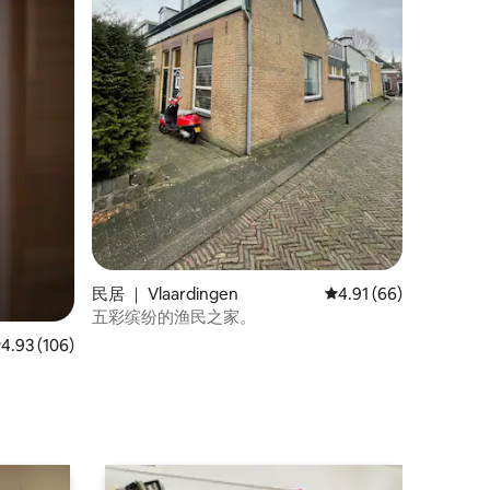
民居 ｜ Vlaardingen
平均评分 4.91 分（满分
4.91 (66)
五彩缤纷的渔民之家。
均评分 4.93 分（满分 5 分），共 106 条评价
4.93 (106)