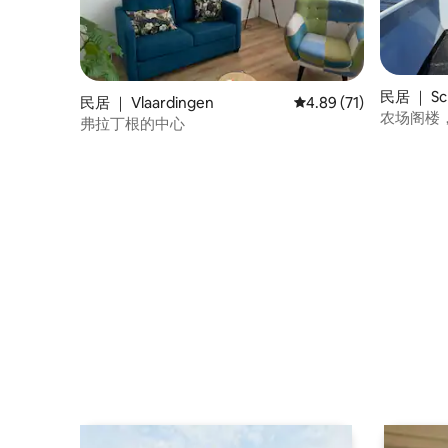
民居 ｜ Sch
民居 ｜ Vlaardingen
平均评分 4.89 分（满分
4.89 (71)
农场阁楼
弗拉丁根的中心