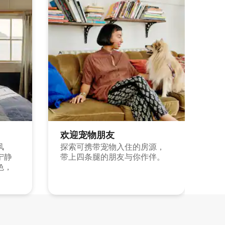
欢迎宠物朋友
风
探索可携带宠物入住的房源，
宁静
带上四条腿的朋友与你作伴。
色，