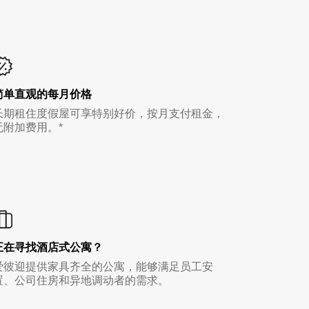
简单直观的每月价格
长期租住度假屋可享特别好价，按月支付租金，
无附加费用。*
正在寻找酒店式公寓？
爱彼迎提供家具齐全的公寓，能够满足员工安
置、公司住房和异地调动者的需求。