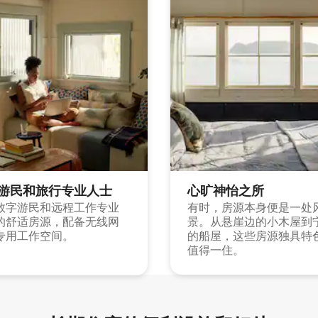
游民和旅行专业人士
心旷神怡之所
数字游民和远程工作专业
有时，房源本身便是一处
的舒适房源，配备无线网
景。从悬崖边的小木屋到
专用工作空间。
的船屋，这些房源独具特
值得一住。