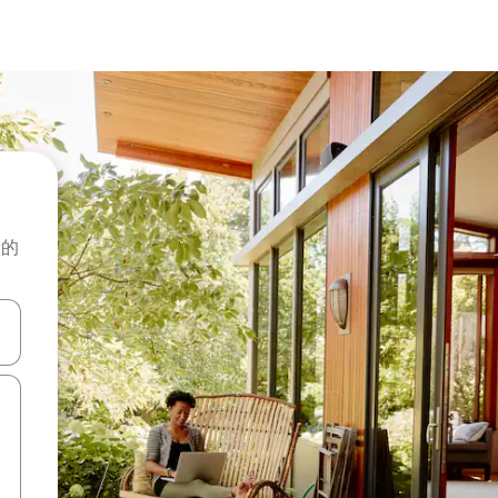
般的
击或滑动手势浏览。