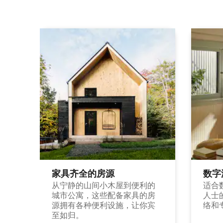
家具齐全的房源
数字
从宁静的山间小木屋到便利的
适合
城市公寓，这些配备家具的房
人士
源拥有各种便利设施，让你宾
络和
至如归。