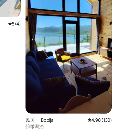
平均评分 5 分（满分 5 分），共 4 条评价
5 (4)
民居 ｜ Bobija
平均评分 4.98 分（满分 
4.98 (130)
俯瞰湖泊