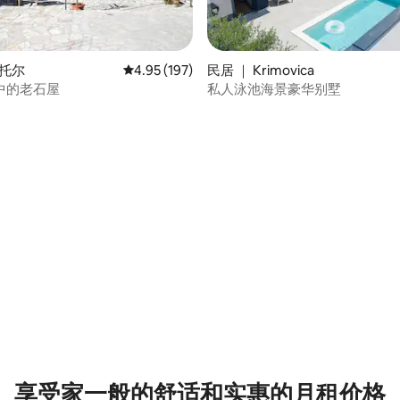
科托尔
平均评分 4.95 分（满分 5 分），共 197 条评价
4.95 (197)
民居 ｜ Krimovica
中的老石屋
私人泳池海景豪华别墅
 5 分），共 3 条评价
享受家一般的舒适和实惠的月租价格