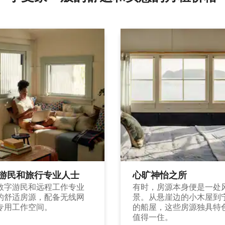
游民和旅行专业人士
心旷神怡之所
数字游民和远程工作专业
有时，房源本身便是一处
的舒适房源，配备无线网
景。从悬崖边的小木屋到
专用工作空间。
的船屋，这些房源独具特
值得一住。