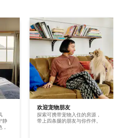
欢迎宠物朋友
风
探索可携带宠物入住的房源，
宁静
带上四条腿的朋友与你作伴。
色，