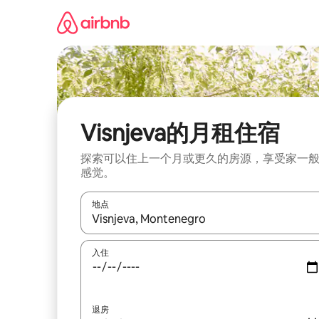
跳
至
内
容
Visnjeva的月租住宿
探索可以住上一个月或更久的房源，享受家一
感觉。
地点
如有搜索结果，请使用上下方向键查看，或通过点
入住
退房