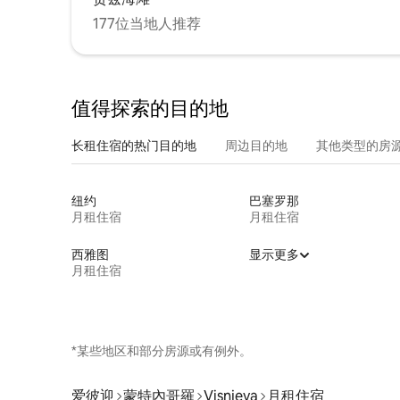
177位当地人推荐
值得探索的目的地
长租住宿的热门目的地
周边目的地
其他类型的房
纽约
巴塞罗那
月租住宿
月租住宿
西雅图
显示更多
月租住宿
*某些地区和部分房源或有例外。
爱彼迎
蒙特內哥羅
Visnjeva
月租住宿