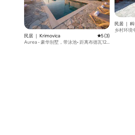
民居 ｜ 
乡村环境
民居 ｜ Krimovica
平均评分 5 分（满分
5 (3)
Aurea - 豪华别墅，带泳池• 距离布德瓦12
分钟