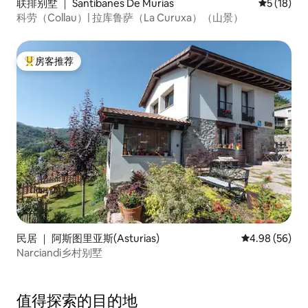
联排别墅 ｜ Santibanes De Murias
平均评分 5
5 (18)
科劳（Collau）| 拉库鲁萨（La Curuxa）（山景）
房客推荐
热门「房客推荐」
民居 ｜ 阿斯图里亚斯(Asturias)
平均评分 4.98
4.98 (56)
Narciandi乡村别墅
值得探索的目的地