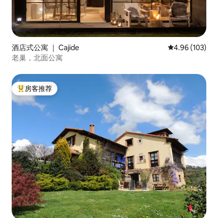
酒店式公寓 ｜ Cajide
平均评分 4.96
4.96 (103)
老巢，北面公寓
房客推荐
热门「房客推荐」