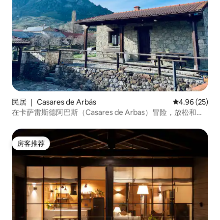
民居 ｜ Casares de Arbás
平均评分 4.96
4.96 (25)
在卡萨雷斯德阿巴斯（Casares de Arbas）冒险，放松和享
受大自然
房客推荐
房客推荐