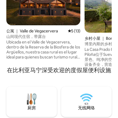
公寓 ｜ Valle de Vegacervera
平均评分 5 分（满分 5 分），
5 (13)
山间现代住宿，带露台
乡村小屋 ｜ Borine
Ubicada en el Valle de Vegacervera,
博里内斯的乡村别
dentro de la Reserva de la Biosfera de los
下，可欣赏美景
La Casa Prado El C
Argüellos, nuestra casa rural es el lugar
Piloña位于Su
ideal para quienes buscan turismo rural
景色、纯净的空气
en León. Un entorno natural privilegiado,
设备齐全，营造出
rodeado de montañas y aire puro, donde
在比利亚马宁深受欢迎的度假屋便利设施
宽敞的围栏花园，
dormir cerca de León se convierte en
椅、门廊、带浴室
una experiencia de calma y conexión.
外厨房和烧烤设施。
Apartamento rural de dos llaves.
即可抵达坎塔布里亚（ 
Número de registro:AT-LE-161
科斯德欧罗巴（ Pico
东加（ Covadong 是远离喧嚣、享受大自
然的理想去处！
厨房
无线网络