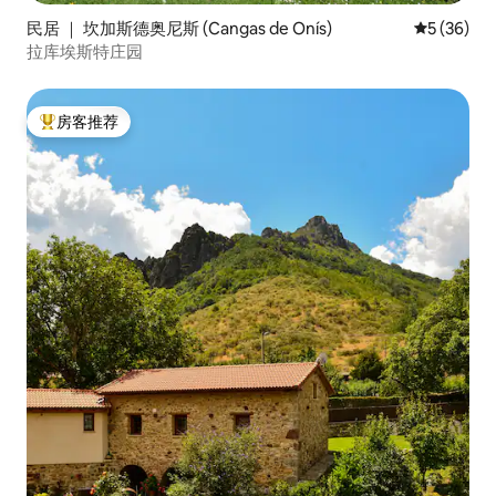
民居 ｜ 坎加斯德奥尼斯 (Cangas de Onís)
平均评分 5
5 (36)
拉库埃斯特庄园
房客推荐
热门「房客推荐」