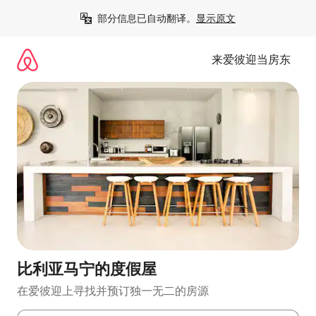
跳
部分信息已自动翻译。
显示原文
至
内
容
来爱彼迎当房东
比利亚马宁的度假屋
在爱彼迎上寻找并预订独一无二的房源