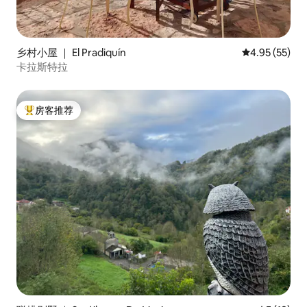
乡村小屋 ｜ El Pradiquín
平均评分 4.9
4.95 (55)
卡拉斯特拉
房客推荐
热门「房客推荐」