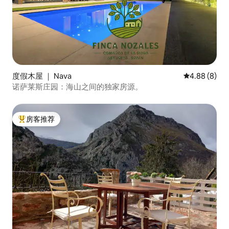
度假木屋 ｜ Nava
平均评分 4.8
4.88 (8)
诺萨莱斯庄园：海山之间的独家房源。
房客推荐
热门「房客推荐」