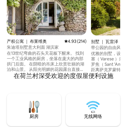
产权公寓 ｜ 布莱维奥
平均评分 4.93 分（满分 5 分），共
4.93 (214)
别墅 ｜ 瓦雷泽
朱迪塔别墅意大利面 湖滨家
带公园的自由风格
在13世纪弯曲的石头天花板下醒来。 找到
优雅的别墅，设有
一个工业风格的厨房，坐落在庞大的内部
塞（ Varese 
拱门后面。 在阴暗的吊床上欣赏壮丽的湖
罗焦（ Sant 'Am
泊和山景。 从阳光明媚的花园露台直接进
距离萨克罗蒙特（
在荷兰村深受欢迎的度假屋便利设施
入科莫湖。 CIR ： 013026-CNI-00010底
遗产）仅10分钟车
层住宅是一座13世纪别墅的一部分，该别
钟车程，是步行、
墅于1830年由著名女高音Giuditta Pasta购
目的地。 与历史悠久
买。 乘船，或步行到托尔诺寻找酒吧，咖
）中心相连： 20
啡馆，商店和餐馆。 COMO车程很短，附
养有两条狗和一只
近有公共交通工具。 公寓距离科莫（
周围自由奔跑，因
Como ） 5公里，距离托尔诺（ Torno ） 2
遇到它们。
公里，距离米兰（ Milan ） 40公里，距离
厨房
无线网络
卢加诺（ Lugano ） 38公 您可以乘坐公共
交通工具到达： C30 C31 C32巴士大约每