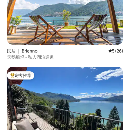
在我们地区，公共交通和出租车都不方
便。 Villa Pasta 别墅建于19世纪初，于
1830年由著名歌剧歌手Giuditta Pasta为几
位房客提供住宿空间。 在公园里建造了
FOL ：克莱利亚的工作室绘画，朱迪塔的
女儿，谁参加了布雷拉学院在米兰;咖啡
馆，一个小洞穴，在夏天凉爽;木制剧院，
朱迪塔练习唱歌。 这位著名哲学家的孙子
Wilhelm Locke船长在别墅前的湖区淹死在
民居 ｜ Brienno
平均评分 5
5 (26)
他的妻子和其他客人面前。 后来，他的女
天鹅船坞 - 私人湖泊通道
儿在他的记忆中竖立了一块墓碑。 在
Blevio的小墓地里，可以参观1865年去世
的Giuditta Pasta的坟墓。
房客推荐
热门「房客推荐」