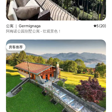
公寓 ｜ Germignaga
平均评分 5
5 (20)
阿梅诺公园别墅公寓 - 壮观景色！
房客推荐
房客推荐