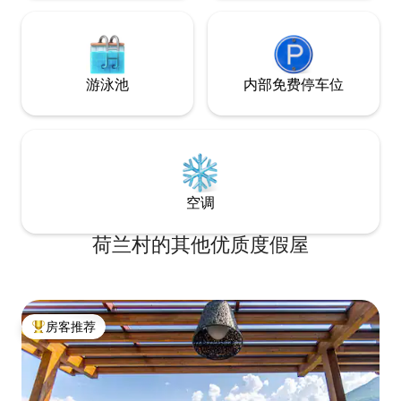
小时从Como San Giovanni火车站，
Como Lago Ferrovie Nord或从Piazza
Matteotti到Como- Bellagio ，大约需要8
分钟才能到达Blevio - Decorations Savio
站，距离房子约100米。 令人愉快的替代
游泳池
内部免费停车位
传统的公共交通可以使用科莫湖的航行船
只，从卡沃尔广场开始向托尔诺方向行
驶，从那里步行约15分钟即可到达目的
地。 请允许我强烈建议最小和最便宜的汽
车舒适地移动，因为我们地区的公共交通
和出租车不舒服 公寓距离科莫（ Como ）
5公里，距离托尔诺（ Torno ） 2公里，距
空调
离米兰（ Milan ） 40公里，距离卢加诺（
Lugano ） 38公 您可以乘坐公共交通工具
荷兰村的其他优质度假屋
到达： C30 C31 C32巴士大约每小时从
COMO San Giovanni火车站， COMO
Lago Ferrovie Nord或从Piazza Matteotti
到COMO-Bellagio ，大约需要8分钟才能
到达Blevio站- Decorations Savio ，距离
房客推荐
房子约100米。 一个愉快的替代传统的公
热门「房客推荐」
共交通可能是使用科莫湖导航船，从卡沃
尔广场出发，在托尔诺的方向，从那里步
行约15分钟，你将到达目的地。 我强烈推
荐最小和最便宜的汽车，独立移动，因为