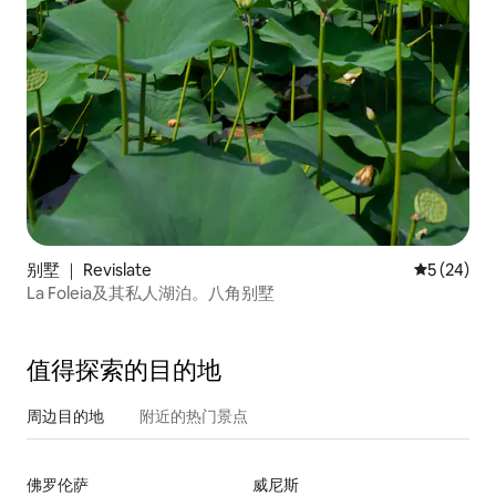
别墅 ｜ Revislate
平均评分 5
5 (24)
La Foleia及其私人湖泊。八角别墅
值得探索的目的地
周边目的地
附近的热门景点
佛罗伦萨
威尼斯