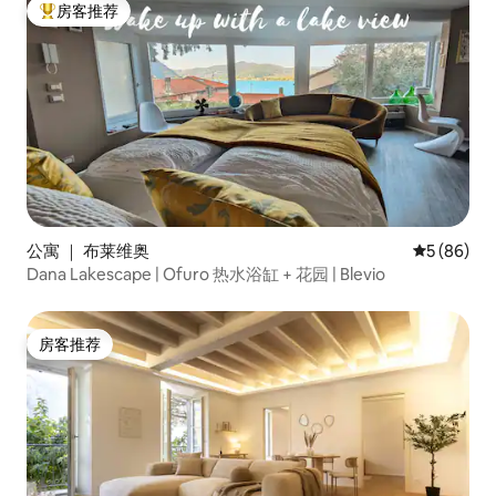
房客推荐
热门「房客推荐」
公寓 ｜ 布莱维奥
平均评分 5
5 (86)
Dana Lakescape | Ofuro 热水浴缸 + 花园 | Blevio
房客推荐
房客推荐