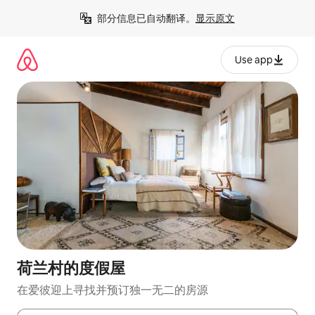
跳
部分信息已自动翻译。
显示原文
至
内
容
Use app
荷兰村的度假屋
在爱彼迎上寻找并预订独一无二的房源