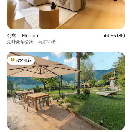
公寓 ｜ Morcote
平均评分 4.96
4.96 (85)
湖畔豪华公寓，莫尔科特
房客推荐
热门「房客推荐」