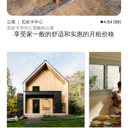
公寓 ｜ 瓦哈卡中心
平均评分 4.84
4.84 (88)
瓦哈卡市中心宽敞的公寓
享受家一般的舒适和实惠的月租价格