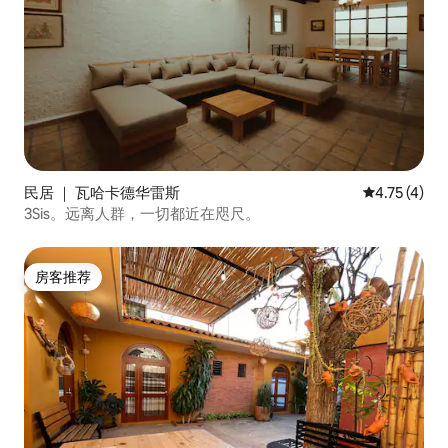
民居 ｜ 瓦哈卡德华雷斯
平均评分 4.
4.75 (4)
3Sis。远离人群，一切都近在咫尺。
房客推荐
房客推荐