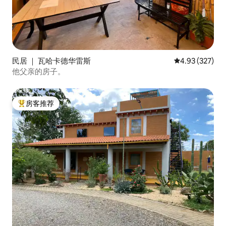
民居 ｜ 瓦哈卡德华雷斯
平均评分 4.93
4.93 (327)
他父亲的房子。
房客推荐
热门「房客推荐」