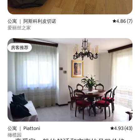
公寓 ｜ 阿斯科利皮切诺
平均评分 4.8
4.86 (7)
爱丽丝之家
房客推荐
房客推荐
公寓 ｜ Piattoni
平均评分 4.9
4.93 (43)
橄榄园