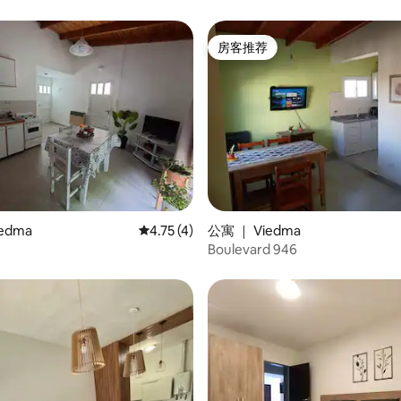
房客推荐
房客推荐
 5 分），共 25 条评价
edma
平均评分 4.75 分（满分 5 分），共 4 条评价
4.75 (4)
公寓 ｜ Viedma
Boulevard 946