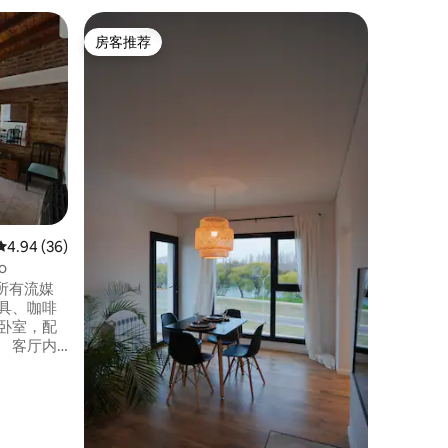
民居 ｜ V
房客推荐
房客推
房客推荐
房客推
Casa 20
享受这间
格。 您将拥有一切
房源，距
和行政中
卧室，配
全。花园
平均评分 4.94 分（满分 5 分），共 36 条评价
4.94 (36)
o
所有流媒
内
可为儿童提
As（商场）