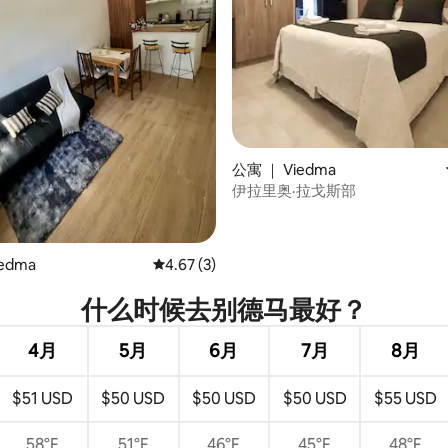
 5 分），共 3 条评价
公寓 ｜ Viedma
伊拉里奥·拉戈斯部
edma
平均评分 4.67 分（满分 5 分），共 3 条评价
4.67 (3)
什么时候去别德马最好？
4月
5月
6月
7月
8月
$51 USD
$50 USD
$50 USD
$50 USD
$55 USD
58°F
51°F
46°F
45°F
48°F