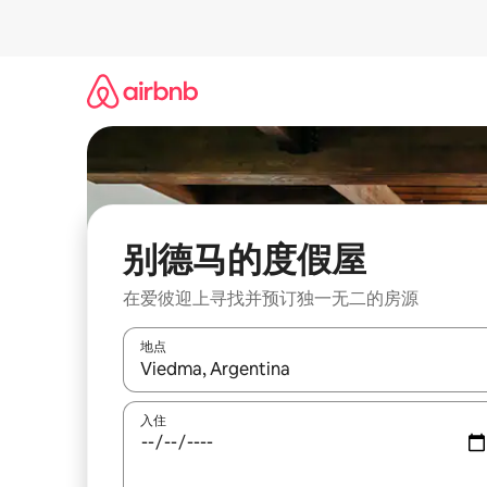
跳
至
内
容
别德马的度假屋
在爱彼迎上寻找并预订独一无二的房源
地点
如有搜索结果，请使用上下方向键查看，或通过点
入住