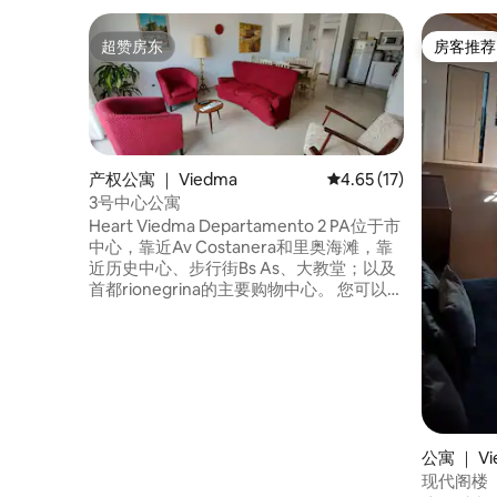
超赞房东
房客推荐
超赞房东
房客推荐
产权公寓 ｜ Viedma
平均评分 4.65 分（满分
4.65 (17)
3号中心公寓
Heart Viedma Departamento 2 PA位于市
中心，靠近Av Costanera和里奥海滩，靠
近历史中心、步行街Bs As、大教堂；以及
首都rionegrina的主要购物中心。 您可以很
快到达美食场所，参观这个地方的历史和
文化景点。 距离Ferro cartero桥仅几步之
遥，还可以参观卡门德帕塔戈内斯市（
City of Carmen de Patagones ） ，这是
巴塔哥尼亚的第一个人口稠密的地点。
公寓 ｜ Vi
现代阁楼