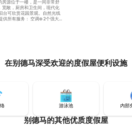
的房源位于一楼，是一间非常舒
，宽敞，厨房和卫生间，现代化
 阳台可欣赏花园景观。自然光线
台65/65英寸智能电视📺 Prime
isney Premium和YouTube
um（无广告） 微波炉、设备齐全的
在别德马深受欢迎的度假屋便利设施
络
游泳池
内部
别德马的其他优质度假屋