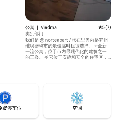
公寓 ｜ Viedma
平均评分 5 分（满
5 (7)
类别部门
我们是 @ norteapart / 您在里奥内格罗州
维埃德玛市的最佳临时租赁选择。 ✨全新
一流公寓，位于市内最现代化的建筑之一
的三楼。 🌱它位于安静和安全的住宅区，
位于海滨，面向里奥内格罗最美丽的风景
之一。 🚗在您的住宿期间，您将有电梯、
带电动门的私人车库和通往公共露台的通
道。
免费停车位
空调