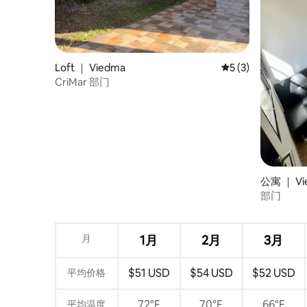
Loft ｜ Viedma
平均评分 5 分（满分
5 (3)
CriMar 部门
公寓 ｜ Vi
部门
月
1月
2月
3月
$51 USD
$54 USD
$52 USD
平均价格
72°F
70°F
66°F
平均温度