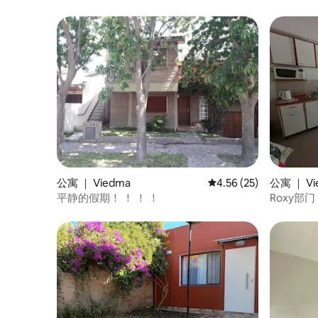
公寓 ｜ Viedma
平均评分 4.56 分（满分
4.56 (25)
公寓 ｜ Vi
平静的假期！ ！ ！ ！
Roxy部门