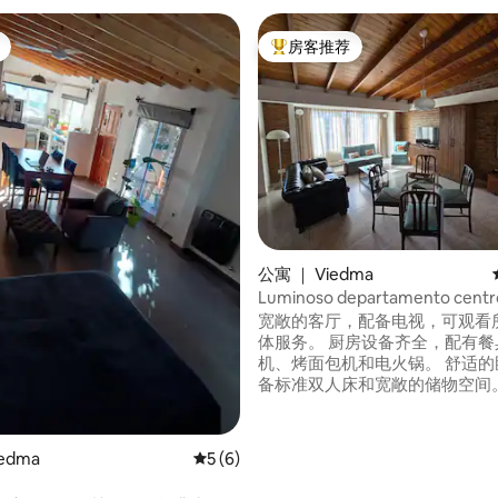
房客推荐
热门「房客推荐」
 5 分），共 17 条评价
公寓 ｜ Viedma
Luminoso departamento centr
宽敞的客厅，配备电视，可观看
体服务。 厨房设备齐全，配有餐具、咖啡
机、烤面包机和电火锅。 舒适的卧室，配
备标准双人床和宽敞的储物空间。 客厅
可为1名成人提供额外的床位，
供海洋床位（床垫1.70）。 燃气和空调供
暖。 地理位置优越：距离圣马丁广场（政
edma
平均评分 5 分（满分 5 分），共 6 条评价
5 (6)
府大楼）300米，距离Calle Bs 
500米，距离河岸800米。