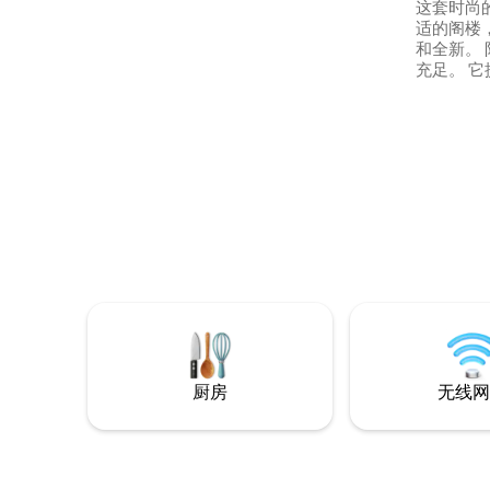
这套时尚
适的阁楼
和全新。
充足。 它提供所有服务： 空调❄️ 2个强大的
吊扇🌬️ 2
Video、D
Premi
厨房 一张1.60厘米的标准双人床🛏️。 高速
无线网络
厨房
无线网