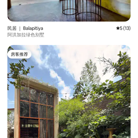
民居 ｜ Balapitiya
平均评分 5
5 (13)
阿洪加拉绿色别墅
房客推荐
房客推荐