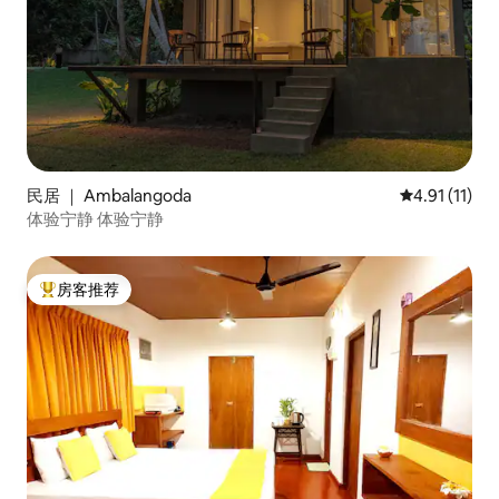
民居 ｜ Ambalangoda
平均评分 4.9
4.91 (11)
体验宁静 体验宁静
房客推荐
热门「房客推荐」