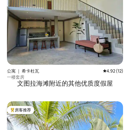
公寓 ｜ 希卡杜瓦
平均评分 4.9
4.92 (12)
一楼套房
文图拉海滩附近的其他优质度假屋
房客推荐
热门「房客推荐」