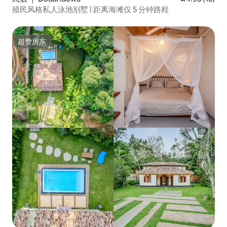
殖民风格私人泳池别墅 | 距离海滩仅 5 分钟路程
超赞房东
超赞房东