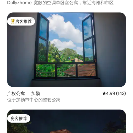
Dollyzhome-宽敞的空调单卧室公寓，靠近海滩和市区
房客推荐
热门「房客推荐」
产权公寓 ｜ 加勒
平均评分 4.99
4.99 (143)
位于加勒市中心的整套公寓
房客推荐
房客推荐