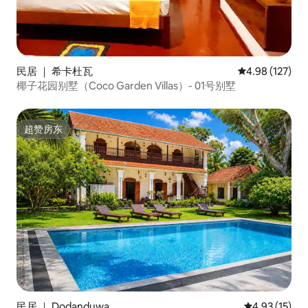
民居 ｜ 希卡杜瓦
平均评分 4.98
4.98 (127)
椰子花园别墅（Coco Garden Villas）- 01号别墅
超赞房东
超赞房东
民居 ｜ Dodanduwa
平均评分 4.9
4.93 (15)