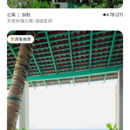
公寓 ｜ 加勒
平均评分 4.7
4.78 (27)
天使玫瑰公寓-顶级套房
房客推荐
热门「房客推荐」