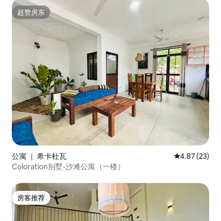
超赞房东
超赞房东
公寓 ｜ 希卡杜瓦
平均评分 4.8
4.87 (23)
Coloration别墅-沙滩公寓（一楼）
房客推荐
房客推荐