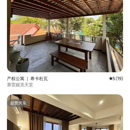
产权公寓 ｜ 希卡杜瓦
平均评分 5
5 (19)
塞雷妮克天堂
超赞房东
超赞房东