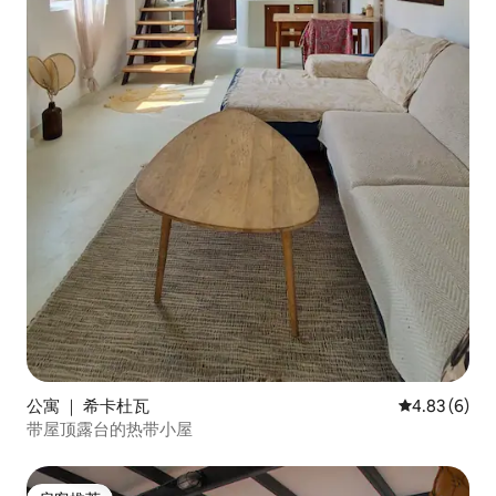
公寓 ｜ 希卡杜瓦
平均评分 4.8
4.83 (6)
带屋顶露台的热带小屋