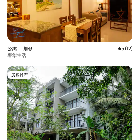
公寓 ｜ 加勒
平均评分 5
5 (12)
奢华生活
房客推荐
房客推荐