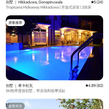
别墅 ｜ Hikkaduwa, Gonapinuwala
平均评分 5
5 (24)
Tropicana Hideaway Hikkaduwa | 开放式浴室 | 2张床
房客推荐
房客推荐
别墅 ｜ 希卡杜瓦
平均评分 4.89
4.89 (82)
Siri热带度假别墅，带泳池和按摩浴缸
超赞房东
超赞房东