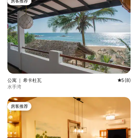
房客推荐
房客推荐
公寓 ｜ 希卡杜瓦
平均评分 
5 (8)
水手湾
房客推荐
房客推荐