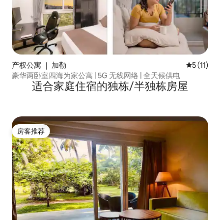
产权公寓 ｜ 加勒
平均评分 5
5 (11)
豪华两卧室四海为家公寓 | 5G 无线网络 | 全天候供电
适合家庭住宿的独栋/半独栋房屋
房客推荐
房客推荐