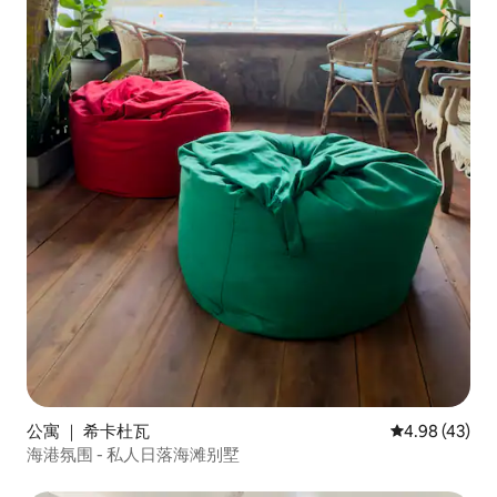
公寓 ｜ 希卡杜瓦
平均评分 4.9
4.98 (43)
海港氛围 - 私人日落海滩别墅