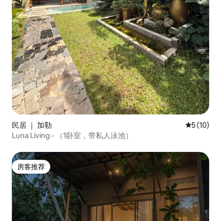
民居 ｜ 加勒
平均评分 5
5 (10)
Luna Living - （1卧室，带私人泳池）
房客推荐
房客推荐