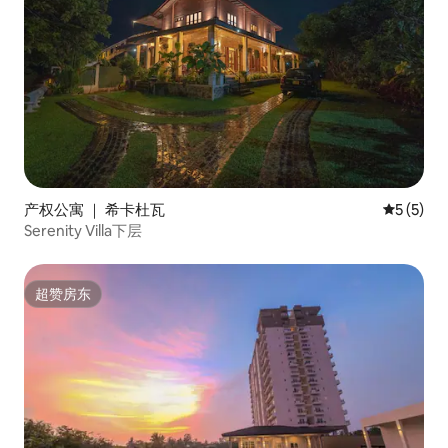
产权公寓 ｜ 希卡杜瓦
平均评分 
5 (5)
Serenity Villa下层
超赞房东
超赞房东