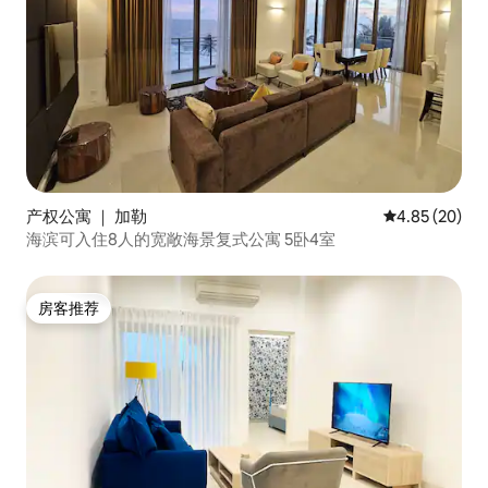
产权公寓 ｜ 加勒
平均评分 4.85
4.85 (20)
海滨可入住8人的宽敞海景复式公寓 5卧4室
房客推荐
房客推荐