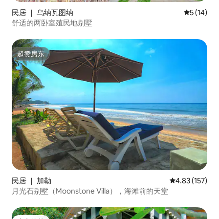
民居 ｜ 乌纳瓦图纳
平均评分 5
5 (14)
舒适的两卧室殖民地别墅
超赞房东
超赞房东
民居 ｜ 加勒
平均评分 4.83
4.83 (157)
月光石别墅（Moonstone Villa），海滩前的天堂