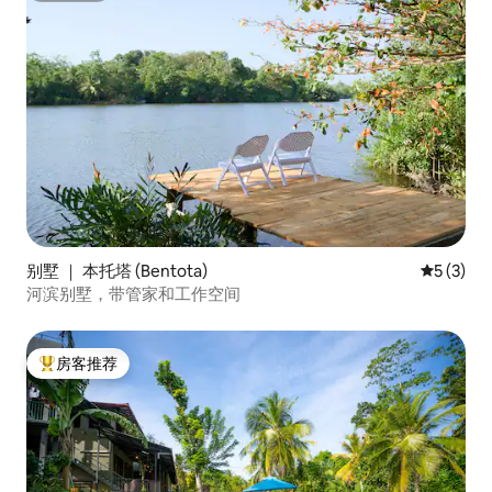
别墅 ｜ 本托塔 (Bentota)
平均评分 
5 (3)
河滨别墅，带管家和工作空间
房客推荐
热门「房客推荐」