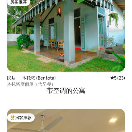
房客推荐
房客推荐
民居 ｜ 本托塔 (Bentota)
平均评分 5
5 (23)
本托塔度假屋（含早餐）
带空调的公寓
房客推荐
热门「房客推荐」