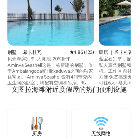
别墅 ｜ 希卡杜瓦
平均评分 4.86 分（满分 5 分），共
4.86 (123)
民居 ｜ 希卡杜瓦
贝壳海滨别墅-大泳池-20%折扣
蓝宝石别墅，配备
调和无线网络
Aminva Seashell这是一栋新建的别墅，位
私人豪华别墅和泳
于Ambalangoda和Hikkaduwa之间的独家
机、工作区 前往
住宅区。 Aminva Seashell设有4间带套内
方便 免费高速无
卫生间的卧室，均配有空调和吊扇、热
可住6人+婴儿 私
文图拉海滩附近度假屋的热门便利设施
水、豪华床上用品，从别墅的每个角落都
床卧室、1间加大
可以看到美丽的海滩景观。 宽敞的用餐
浴间 宽敞的室内和
区，配有厨房和配备卫星电视的客厅。 大
光充足的大型热带围
型泳池和花园，可享受户外空间。 距离印
和司机随时为您提供
度洋仅两步之遥，度过完美的热带假期！
上用品/毛巾 距离
街区 机场接送/安
厨房
无线网络