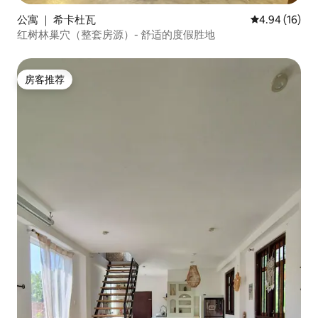
公寓 ｜ 希卡杜瓦
平均评分 4.9
4.94 (16)
红树林巢穴（整套房源）- 舒适的度假胜地
房客推荐
房客推荐