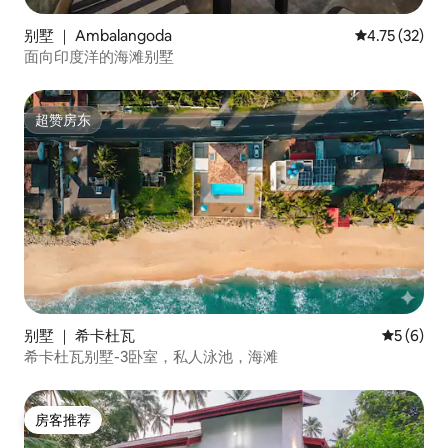
别墅 ｜ Ambalangoda
平均评分 4.7
4.75 (32)
面向印度洋的海滩别墅
超赞房东
超赞房东
别墅 ｜ 希卡杜瓦
平均评分 
5 (6)
希卡杜瓦别墅-3卧室，私人泳池，海滩
房客推荐
房客推荐