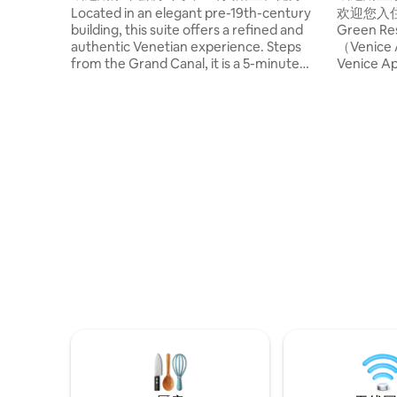
和设计
Located in an elegant pre-19th-century
欢迎您入住
building, this suite offers a refined and
Green 
authentic Venetian experience. Steps
（Venice
from the Grand Canal, it is a 5-minute
Venice
walk from Piazzale Roma (bus terminal)
括： 设
and Santa Lucia train station, ensuring
区、50英
smooth arrival and easy access to all
浴、干净
Venice’s attractions. Overlooking a quiet
设有免费
and picturesque Venetian campo, and
办理入住手
just 20 meters from the charming Rio dei
免税 -10
Tolentini, the suite provides a serene and
enchanting atmosphere ideal for guests
seeking comfort and style