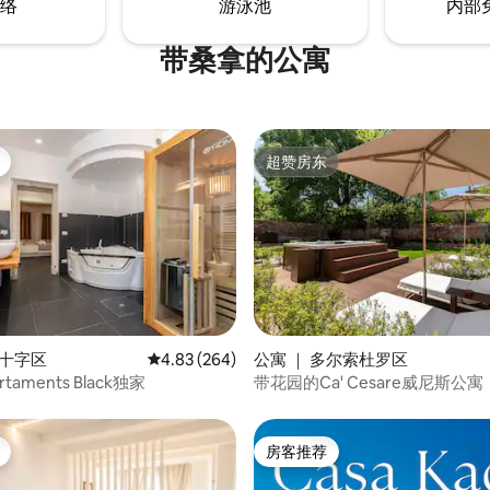
络
游泳池
内部
带桑拿的公寓
超赞房东
超赞房东
分 5 分），共 4 条评价
圣十字区
平均评分 4.83 分（满分 5 分），共 264 条评价
4.83 (264)
公寓 ｜ 多尔索杜罗区
artaments Black独家
带花园的Ca' Cesare威尼斯公寓
房客推荐
房客推荐