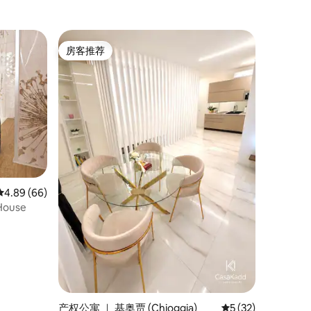
房客推荐
房客推荐
平均评分 4.89 分（满分 5 分），共 66 条评价
4.89 (66)
House
产权公寓 ｜ 基奥贾 (Chioggia)
平均评分 5 分（满分
5 (32)