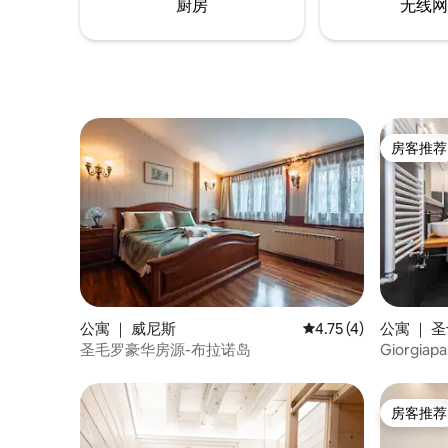
厨房
无线网
房客推荐
房客推荐
公寓 ｜ 威尼斯
平均评分 4.75 分（满
4.75 (4)
公寓 ｜ 
圣毛罗豪华房源-布拉诺岛
Giorgiap
房客推荐
房客推荐