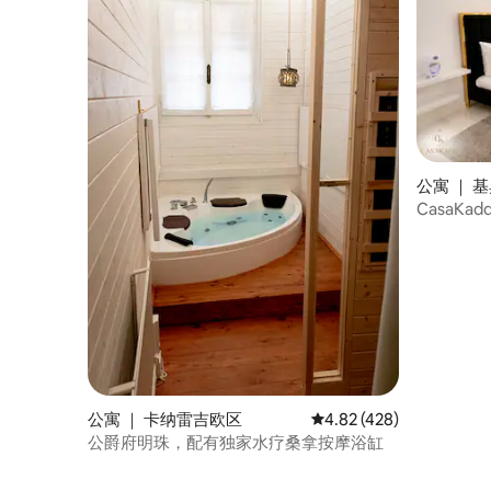
公寓 ｜ 基奥
CasaK
桑拿房
公寓 ｜ 卡纳雷吉欧区
平均评分 4.82 分（满分 
4.82 (428)
公爵府明珠，配有独家水疗桑拿按摩浴缸