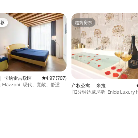
推荐
超赞房东
客推荐」
超赞房东
5 分），共 483 条评价
｜ 卡纳雷吉欧区
平均评分 4.97 分（满分 5 分），共 707 条评价
4.97 (707)
nt Mazzoni -现代、宽敞、舒适
产权公寓 ｜ 米拉
[12分钟达威尼斯] Enide Luxury 