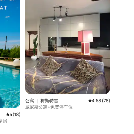
公寓 ｜ 梅斯特雷
平均评分 4.68 分（满分
4.68 (78)
威尼斯公寓+免费停车位
平均评分 5 分（满分 5 分），共 18 条评价
5 (18)
拿房