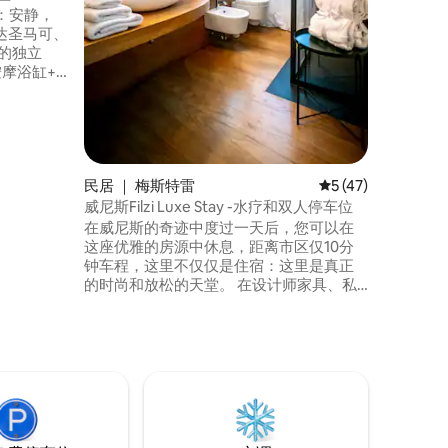
：安静，
达圣马可、
摩浴缸+1
、休息室、
可入住12
 登记
。
民居 ｜ 梅斯特雷
平均评分 5 分（满分
5 (47)
威尼斯Filzi Luxe Stay -水疗和双人停车位
在威尼斯的奇迹中度过一天后，您可以在
这座优雅的房源中休息，距离市区仅10分
钟车程，这里不仅仅是住宿：这里是真正
的时尚和放松的天堂。 在设计师家具、私
人土耳其浴室和现代化厨房（可欣赏花园
景观）中，您将体验到纯粹的放松时刻。
在舒适的床上休息，在日落时分品尝一杯
普罗塞克。 时尚、舒适和幸福之间的完美
平衡，是体验威尼斯时尚的理想选择。