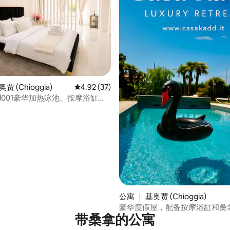
贾 (Chioggia)
平均评分 4.92 分（满分 5 分），共 37 条评价
4.92 (37)
add001豪华加热泳池、按摩浴缸和
5 分），共 428 条评价
公寓 ｜ 基奥贾 (Chioggia)
豪华度假屋，配备按摩浴缸和桑
带桑拿的公寓