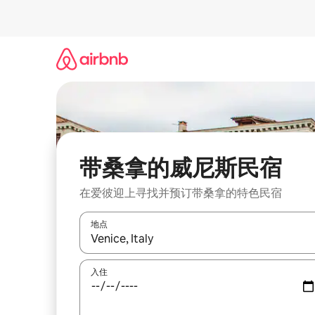
跳
至
内
容
带桑拿的威尼斯民宿
在爱彼迎上寻找并预订带桑拿的特色民宿
地点
如有搜索结果，请使用上下方向键查看，或通过点
入住