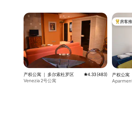
房客
热门「房
产权公寓 ｜ 多尔索杜罗区
平均评分 4.33 分（满分 
4.33 (483)
产权公寓 
Venezia 2号公寓
Aparme