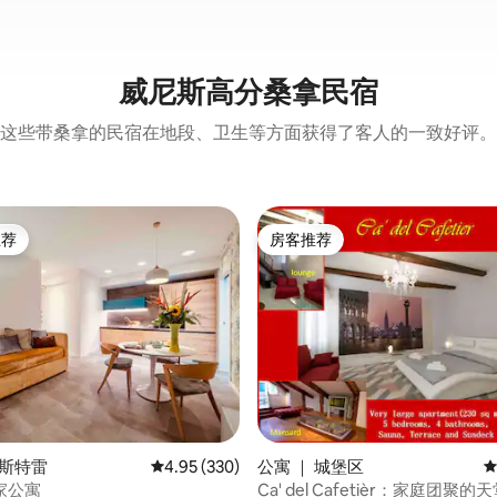
威尼斯高分桑拿民宿
这些带桑拿的民宿在地段、卫生等方面获得了客人的一致好评。
推荐
房客推荐
客推荐」
房客推荐
5 分），共 18 条评价
梅斯特雷
平均评分 4.95 分（满分 5 分），共 330 条评价
4.95 (330)
公寓 ｜ 城堡区
平
家公寓
Ca' del Cafetièr：家庭团聚的