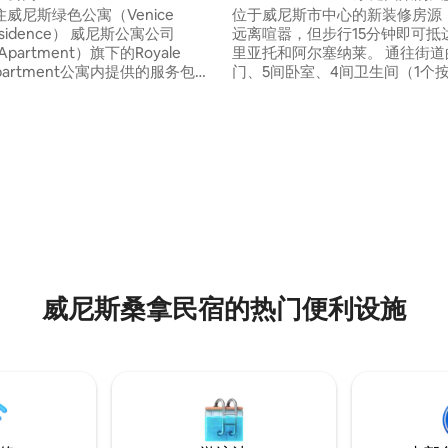
威尼斯绿色公寓（Venice
位于威尼斯市中心的新装修房源
Residence） 威尼斯公寓公司
远离喧嚣，但步行15分钟即可抵
 Apartment）旗下的Royale
里亚托和阿尔塞纳莱。 通往街道的独立
 Apartment公寓内提供的服务包
门、5间卧室、4间卫生间（1个按
施齐全的厨房、宽敞的客厅和工作
个淋浴间）、宽敞的厨房/餐厅
寸平板电视、免费高速WiFi、淋
桑拿房、露台和日光浴甲板。最多
的毛巾和床上用品 住宿地点附近
人，非常适合大型家庭和朋友团聚。
且封闭的私人停车场 入住税将在
号码：CIR 027042-LOC-01383 旅游税为4
续时收取，每人每晚 - 10岁以下
欧元/人/晚，入住时需支付现金
-16岁：2欧元 -16岁以上4欧元
威尼斯桑拿民宿的热门便利设施