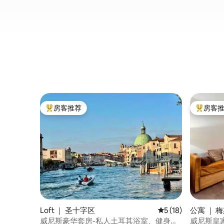
房客推荐
房客
热门「房客推荐」
热门「房
Loft ｜ 圣十字区
平均评分 5 分（满分 
5 (18)
公寓 ｜ 
威尼斯豪华套房-私人土耳其浴室、健身房
威尼斯皇