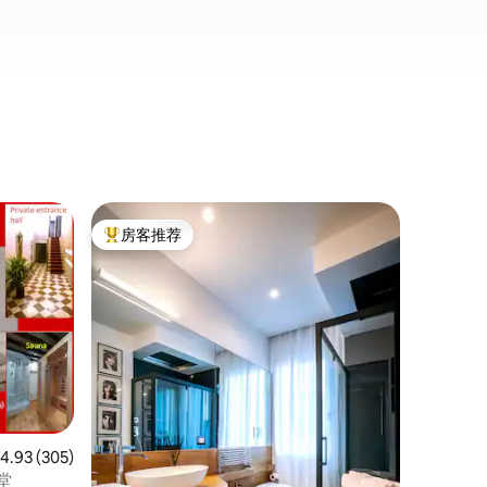
公寓 ｜
房客推荐
房客
热门「房客推荐」
热门「
Calle
在这个时尚
在威尼斯的
一年时间
才把它修好；
看到水、贡
而原汁原
馆和纪念碑。 购物方便，有
店，离水
程！
均评分 4.93 分（满分 5 分），共 305 条评价
4.93 (305)
天堂