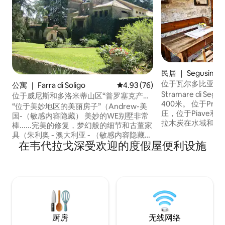
民居 ｜ Segusino
位于瓦尔多比亚德内（V
公寓 ｜ Farra di Soligo
平均评分 4.93 分（满分 5 分），
4.93 (76)
和塞古西诺（Segus
Stramare di S
位于威尼斯和多洛米蒂山区“普罗塞克产
Stramare
400米。 位于Preal
区”之间的甜蜜别墅
“位于美妙地区的美丽房子”（Andrew-美
庄，位于Piave和
国-（敏感内容隐藏） 美妙的WE别墅非常
拉木炭在水域和木材的
棒......完美的修复，梦幻般的细节和古董家
世纪建立。 位于
具（朱利奥 - 澳大利亚 - （敏感内容隐藏）
合国教科文组织遗
在韦代拉戈深受欢迎的度假屋便利设施
非常美丽！！！梦幻般的住宅（尼古拉 -
Valdobbiadene
意大利 - （敏感内容隐藏） “Villa Dolce”是
离Asolo/Maser/Pos
一座面积宽敞且具有极高建筑价值的住
20分钟；距离威
宅，隐匿在“普罗赛克地区的心脏”一片非
时。 多年来，我
常大的公园内，距离威尼斯仅45分钟车
有6个人，被绿色
程，距离科尔蒂纳·达姆佩佐（Cortina
在大自然、美景、
D'Ampezzo）仅60分钟车程。 这是一座
行中找到自己。
温馨舒适的住宅，分布在三个楼层，装潢
厨房
无线网络
精美：是您享受放松时刻和梦想假期的理