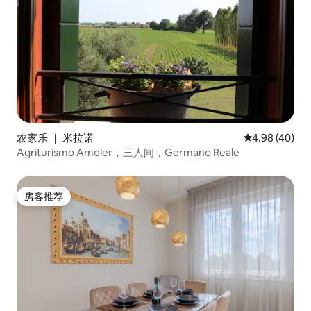
和精致人士来说，Villa Dolce别墅将是一处
非常愉快的入住地点。 根据您的要求，我
们将会为您安排包括葡萄酒和当地美食品
尝在内的旅游活动，帮助您探索Prosecco
DOCG认证葡萄酒产区的美丽。 自十九世
纪初以来，Villa Dolce别墅一直是一处代代
相传的迷人地点：对美丽的热情和品味是
多年来一直贯彻于各项重建工程的主线。
重要提示： 入住者在办理入住手续时，需
要支付当地的旅游税：每人每天1欧元，最
农家乐 ｜ 米拉诺
平均评分 4.98
4.98 (40)
多五天，不包括14岁以下的儿童。
Agriturismo Amoler，三人间，Germano Reale
房客推荐
房客推荐