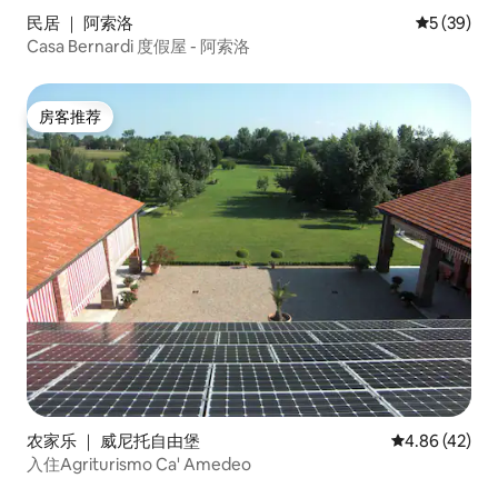
民居 ｜ 阿索洛
平均评分 5
5 (39)
Casa Bernardi 度假屋 - 阿索洛
房客推荐
房客推荐
农家乐 ｜ 威尼托自由堡
平均评分 4.8
4.86 (42)
入住Agriturismo Ca' Amedeo