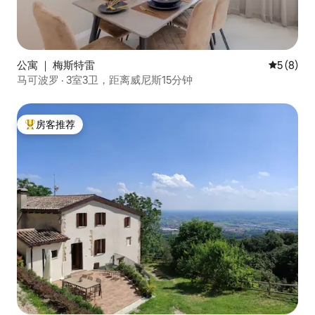
公寓 ｜ 梅斯特雷
平均评分 
5 (8)
马可波罗 · 3室3卫，距离威尼斯15分钟
房客推荐
热门「房客推荐」