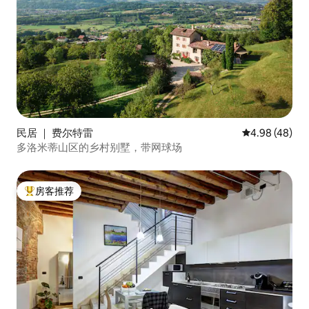
民居 ｜ 费尔特雷
平均评分 4.98
4.98 (48)
多洛米蒂山区的乡村别墅，带网球场
房客推荐
热门「房客推荐」