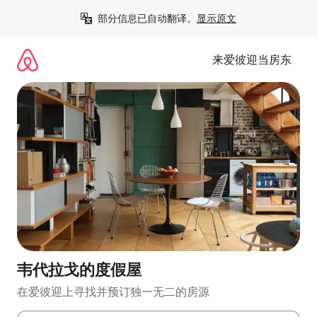
跳
部分信息已自动翻译。
显示原文
至
内
容
来爱彼迎当房东
韦代拉戈的度假屋
在爱彼迎上寻找并预订独一无二的房源