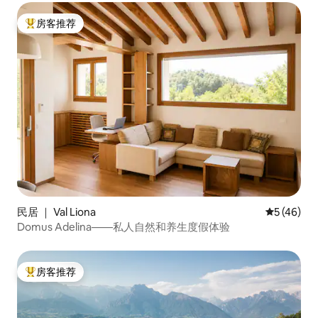
房客推荐
热门「房客推荐」
民居 ｜ Val Liona
平均评分 5
5 (46)
Domus Adelina——私人自然和养生度假体验
房客推荐
热门「房客推荐」