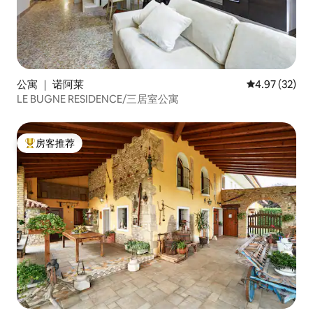
公寓 ｜ 诺阿莱
平均评分 4.9
4.97 (32)
LE BUGNE RESIDENCE/三居室公寓
房客推荐
热门「房客推荐」