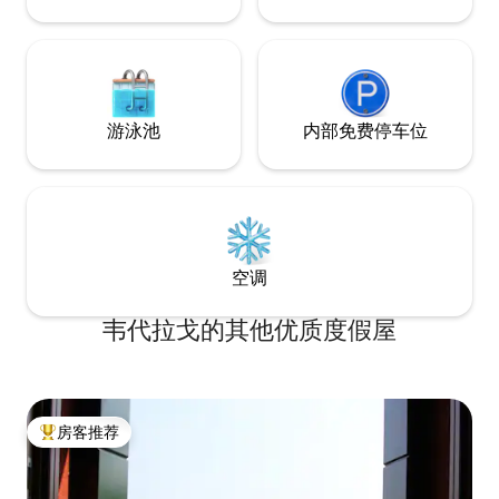
想场所。 住宿： 您可以使用1间三人间、2
间双人间，每间均配有浴缸或淋浴间、洗
脸盆、坐浴盆，另外1间卧室配有“法式”床
和卫生间，客厅配有路易十五风格的壁
炉，餐厅，娱乐室，厨房，阁楼配有空
调，壁炉和休息室。 空调只存在于阁楼，
游泳池
内部免费停车位
因为在房子的其余部分，由于房间的大小
和结构形状，温度是宜人的。 花园： 您将
有一个美丽的公园，公园内有古树，您可
以在这里享用美食或只是坐在舒适的躺椅
上，阅读一本好书，而您的孩子们则可以
在这里安心地玩耍。 男女分开的卫生间 附
属建筑： 在附属建筑当中，您将找到一处
空调
可以烹饪烧烤美食的小火炉。您可以在这
里度过一个愉快的夜晚，享受悠闲的餐桌
韦代拉戈的其他优质度假屋
氛围；我们还可以根据您的要求提供厨师
服务。 信息： 别墅位于DOCG认证的
Prosecco葡萄酒产区的中心地带，距离威
尼斯和Cortina d'Ampezzo分别仅有45分
钟和60分钟的车程。 入住时，房客需要缴
房客推荐
纳当地的旅游税：每人每天1欧元，最多五
热门「房客推荐」
天，14岁以下的儿童不需要缴纳税费。 对
于那些在寻找独特且尊贵的住宿地点，欣
赏当地美食和美酒以及意大利魅力的优雅