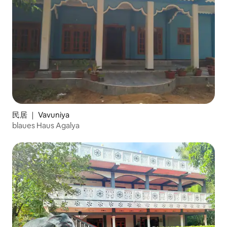
民居 ｜ Vavuniya
blaues Haus Agalya