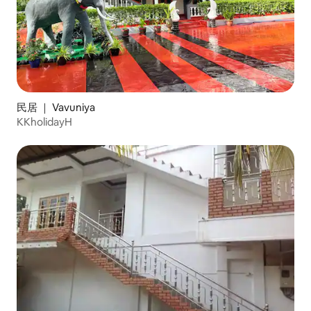
民居 ｜ Vavuniya
KKholidayH