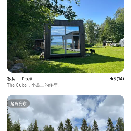
客房 ｜ Piteå
平均评分 5
5 (14)
The Cube，小岛上的住宿。
超赞房东
超赞房东