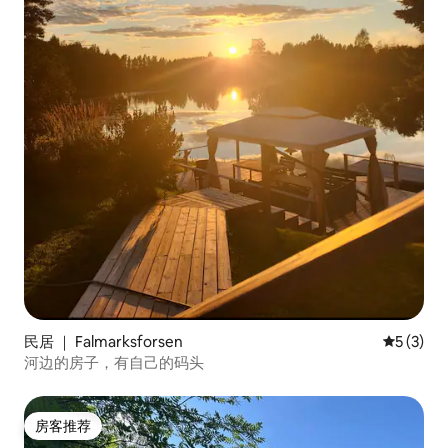
民居 ｜ Falmarksforsen
平均评分 
5 (3)
河边的房子，有自己的码头
房客推荐
房客推荐