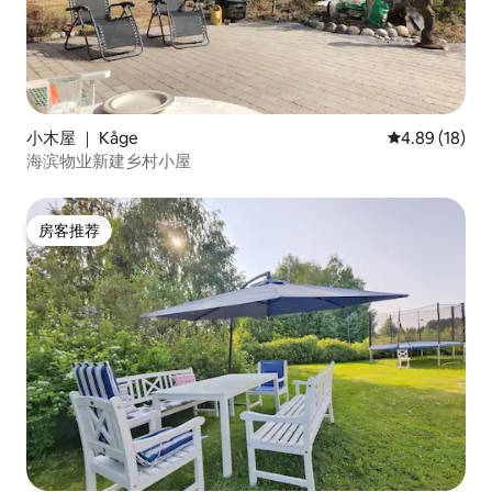
小木屋 ｜ Kåge
平均评分 4.8
4.89 (18)
海滨物业新建乡村小屋
房客推荐
房客推荐