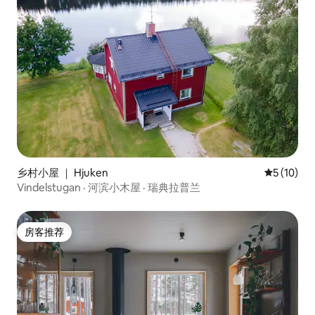
乡村小屋 ｜ Hjuken
平均评分 5
5 (10)
Vindelstugan · 河滨小木屋 · 瑞典拉普兰
房客推荐
房客推荐