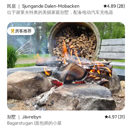
民居 ｜ Sjungande Dalen-Mobacken
平均评分 4.89
4.89 (28)
位于谢莱夫特奥的美丽家庭别墅，配备电动汽车充电器
房客推荐
热门「房客推荐」
别墅 ｜ Jävrebyn
平均评分 4.9
4.97 (31)
Bagarstugan |面包师的小屋