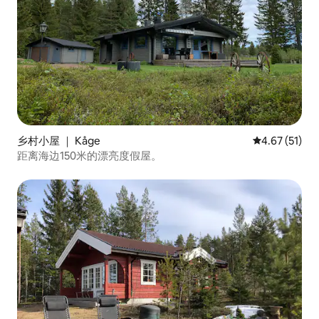
乡村小屋 ｜ Kåge
平均评分 4.6
4.67 (51)
距离海边150米的漂亮度假屋。