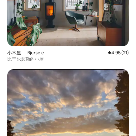
小木屋 ｜ Bjursele
平均评分 4.9
4.95 (21)
比于尔瑟勒的小屋