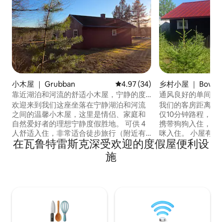
小木屋 ｜ Grubban
平均评分 4.97 分（满分 5 分），
4.97 (34)
乡村小屋 ｜ Boviks
靠近湖泊和河流的舒适小木屋，宁静的度
通风良好的单间公
假胜地
美丽的海景
欢迎来到我们这座坐落在宁静湖泊和河流
我们的客房距离谢莱夫
之间的温馨小木屋，这里是情侣、家庭和
仅10分钟路程，明
自然爱好者的理想宁静度假胜地。 可供 4
携带狗狗入住，但
人舒适入住，非常适合徒步旅行（附近有
咪入住。 小屋有
在瓦鲁特雷斯克深受欢迎的度假屋便利设
许多步道）、山地自行车骑行和游泳，步
线，装饰有您所需
行 5 分钟即可抵达河边。 早上可以一边欣
好的宽带。 在这里
施
赏美景一边喝咖啡，午夜可以在阳光下烧
宽的沙发床上，床
烤，还可以在桑拿房里放松身心。 距离市
从那里，您还可以欣赏海景
区仅 15 公里，附近有公交车站。 欢迎来到
立的卧室，欢迎询
我们位于房源内的舒适家庭经营小木屋，
并非总是如此。 隔
四周环绕着大自然风光。
床。