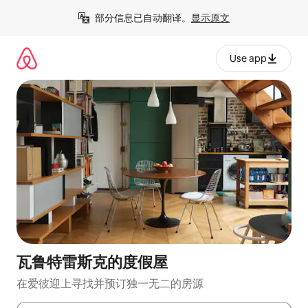
跳
部分信息已自动翻译。
显示原文
至
内
容
Use app
瓦鲁特雷斯克的度假屋
在爱彼迎上寻找并预订独一无二的房源