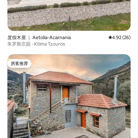
度假木屋 ｜ Aetolia-Acarnania
平均评分 4.92
4.92 (26)
朱罗斯庄园 - Ktima Tzouros
房客推荐
房客推荐