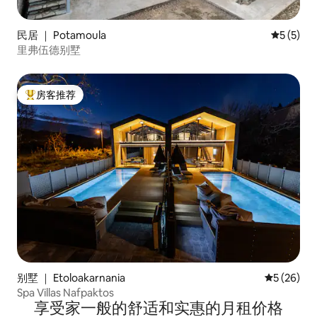
民居 ｜ Potamoula
平均评分 
5 (5)
里弗伍德别墅
房客推荐
热门「房客推荐」
别墅 ｜ Etoloakarnania
平均评分 5
5 (26)
Spa Villas Nafpaktos
享受家一般的舒适和实惠的月租价格