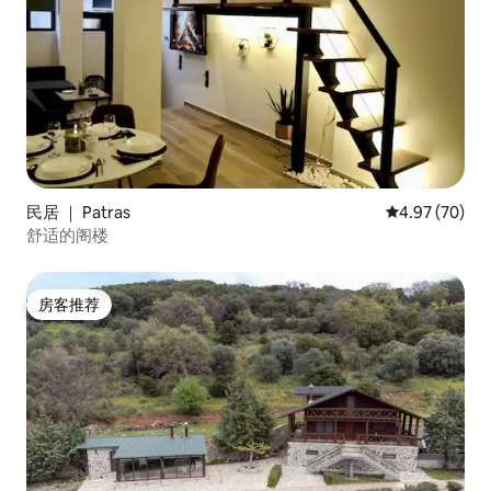
民居 ｜ Patras
平均评分 4.97
4.97 (70)
舒适的阁楼
房客推荐
房客推荐