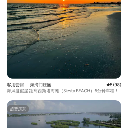
客用套房 ｜ 海湾门庄园
平均评分 5
5 (98)
海风度假屋 距离西斯塔海滩（Siesta BEACH）6分钟车程！
超赞房东
超赞房东