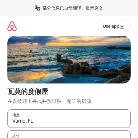
跳
部分信息已自动翻译。
显示原文
至
内
容
Use app
瓦莫的度假屋
在爱彼迎上寻找并预订独一无二的房源
地点
如有搜索结果，请使用上下方向键查看，或通过点击或滑动手势浏
入住