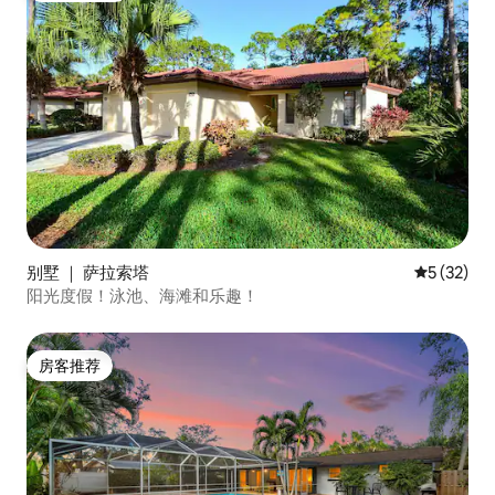
别墅 ｜ 萨拉索塔
平均评分 5
5 (32)
阳光度假！泳池、海滩和乐趣！
房客推荐
房客推荐