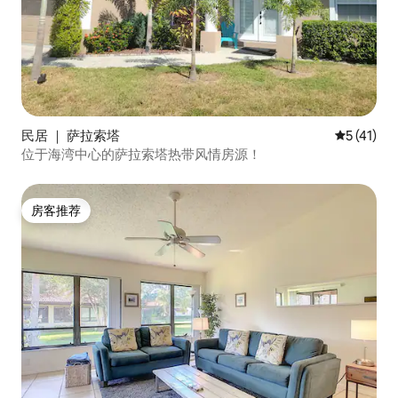
民居 ｜ 萨拉索塔
平均评分 5
5 (41)
位于海湾中心的萨拉索塔热带风情房源！
房客推荐
房客推荐