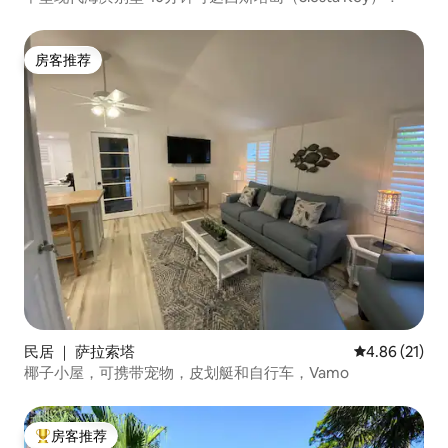
房客推荐
房客推荐
民居 ｜ 萨拉索塔
平均评分 4.8
4.86 (21)
椰子小屋，可携带宠物，皮划艇和自行车，Vamo
房客推荐
热门「房客推荐」