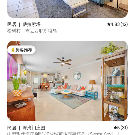
民居 ｜ 萨拉索塔
平均评分 4.8
4.83 (12)
松树村，靠近西耶斯塔岛
房客推荐
热门「房客推荐」
民居 ｜ 海湾门庄园
平均评分 5
5 (31)
中型现代海滨别墅-10分钟可达西斯塔岛（Siesta Key）！