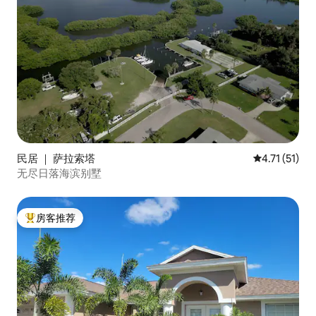
民居 ｜ 萨拉索塔
平均评分 4.7
4.71 (51)
无尽日落海滨别墅
房客推荐
热门「房客推荐」