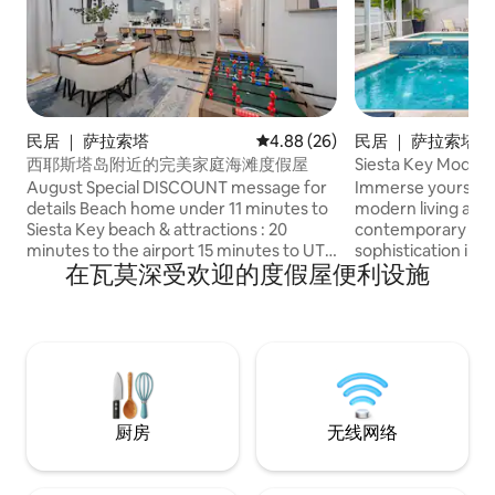
民居 ｜ 萨拉索塔
平均评分 4.88 分（满分 5 分），
4.88 (26)
民居 ｜ 萨拉索塔
西耶斯塔岛附近的完美家庭海滩度假屋
Siesta Key Modern 
Heated Pool &
August Special DISCOUNT message for
Immerse yourself 
details Beach home under 11 minutes to
modern living at t
Siesta Key beach & attractions : 20
contemporary hom
minutes to the airport 15 minutes to UTC
sophistication in m
在瓦莫深受欢迎的度假屋便利设施
Hammock Fire pit Foosball Backyard
families, couples, 
patio seating Grill Cozy Decor Comfy
this property is y
beds Fully stocked kitchen Fully stocked
Sarasota's best - 
bathrooms Minutes to shops &
shores of Siesta K
restaurants Quite and safe location
vibrant streets o
Escape to this beautiful home in quiet
Embrace the luxur
South Sarasota The perfect blend of
adventures that li
comfort, location, and charm for your
Discover more be
厨房
无线网络
beach tea