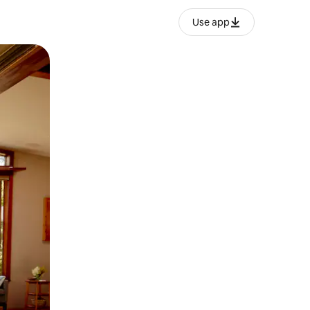
Use app