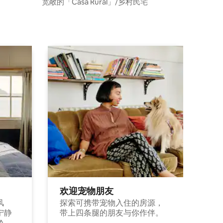
os
宽敞的「Casa Rural」/乡村民宅
欢迎宠物朋友
风
探索可携带宠物入住的房源，
宁静
带上四条腿的朋友与你作伴。
色，