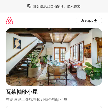
跳
部分信息已自动翻译。
显示原文
至
内
容
Use app
瓦莱袖珍小屋
在爱彼迎上寻找并预订特色袖珍小屋