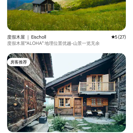
度假木屋 ｜ Eischoll
平均评分 5
5 (27)
度假木屋“ALOHA” 地理位置优越-山景一览无余
房客推荐
房客推荐