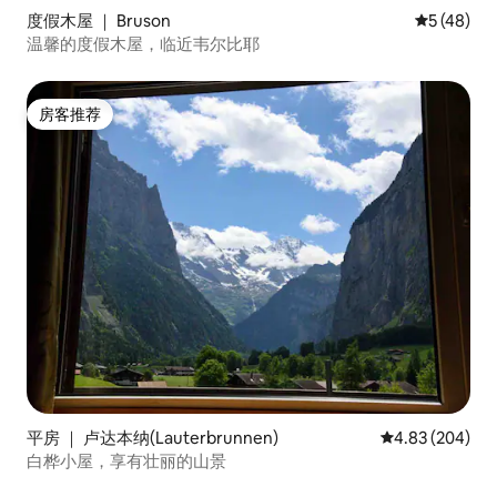
度假木屋 ｜ Bruson
平均评分 5
5 (48)
温馨的度假木屋，临近韦尔比耶
房客推荐
房客推荐
平房 ｜ 卢达本纳(Lauterbrunnen)
平均评分 4.83
4.83 (204)
白桦小屋，享有壮丽的山景