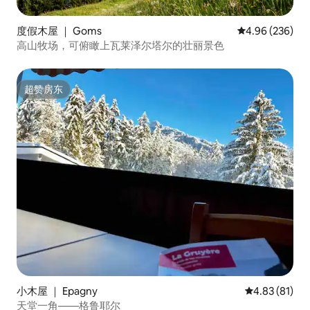
度假木屋 ｜ Goms
平均评分 4.96
4.96 (236)
高山牧场，可俯瞰上瓦莱泽尔塔尔的壮丽景色
超赞房东
超赞房东
小木屋 ｜ Epagny
平均评分 4.8
4.83 (81)
天堂一角——格鲁耶尔