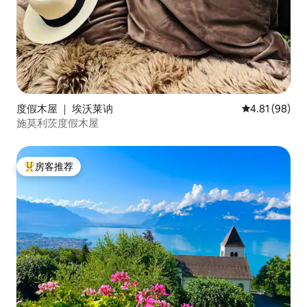
度假木屋 ｜ 埃沃莱讷
平均评分 4.8
4.81 (98)
施莫利茨度假木屋
房客推荐
热门「房客推荐」