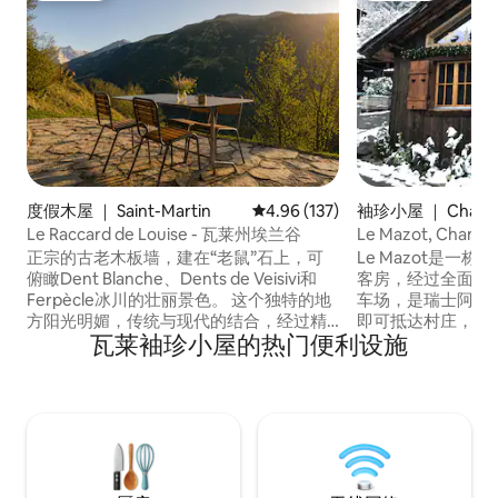
度假木屋 ｜ Saint-Martin
平均评分 4.96 分（满分 5 分），共
4.96 (137)
袖珍小屋 ｜ Champ
Le Raccard de Louise - 瓦莱州埃兰谷
Le Mazot, Champéry
Switzerland
正宗的古老木板墙，建在“老鼠”石上，可
Le Mazot是一栋
俯瞰Dent Blanche、Dents de Veisivi和
客房，经过全面翻
Ferpècle冰川的壮丽景色。 这个独特的地
车场，是瑞士阿尔卑
方阳光明媚，传统与现代的结合，经过精
即可抵达村庄，那
瓦莱袖珍小屋的热门便利设施
心翻修。它位于海拔1333米的Val d'Hérens
店和带室内/室外游
山谷中的一个名为Anniviers（Saint-
车登上太阳门（ Porte
Martin）的地方。 在这个充满历史的地
世界上最大的连接滑
方，在未受污染的大自然中放松身心。
的滑雪坡道，夏季有
300公里的自行车