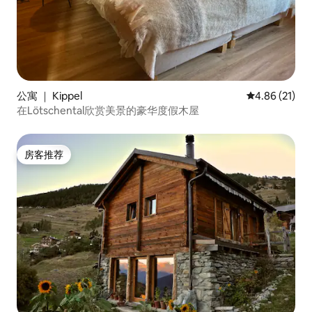
公寓 ｜ Kippel
平均评分 4.8
4.86 (21)
在Lötschental欣赏美景的豪华度假木屋
房客推荐
房客推荐