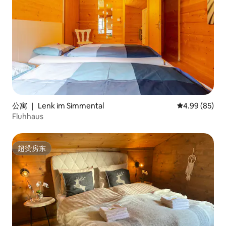
公寓 ｜ Lenk im Simmental
平均评分 4.99
4.99 (85)
Fluhhaus
超赞房东
超赞房东