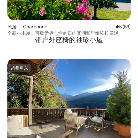
民居 ｜ Chardonne
平均评分 5
5 (53)
全新小木屋，可欣赏标志性的日内瓦湖和里维埃拉景观
带户外座椅的袖珍小屋
超赞房东
超赞房东