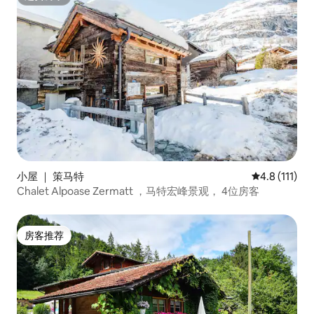
超赞房东
小屋 ｜ 策马特
平均评分 4.8
4.8 (111)
Chalet Alpoase Zermatt ，马特宏峰景观， 4位房客
房客推荐
房客推荐