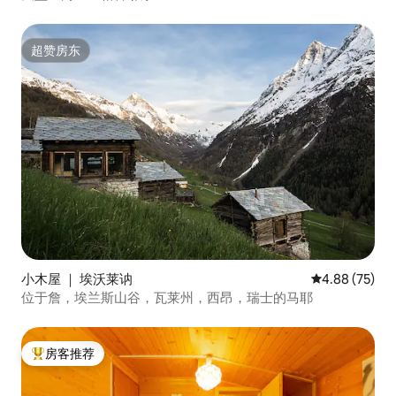
超赞房东
超赞房东
小木屋 ｜ 埃沃莱讷
平均评分 4.88
4.88 (75)
位于詹，埃兰斯山谷，瓦莱州，西昂，瑞士的马耶
房客推荐
热门「房客推荐」