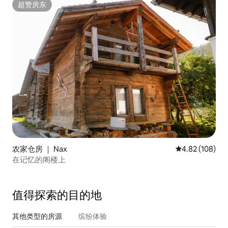
超赞房东
超赞房东
农家仓房 ｜ Nax
平均评分 4.82
4.82 (108)
在记忆的阁楼上
值得探索的目的地
其他类型的房源
缤纷体验