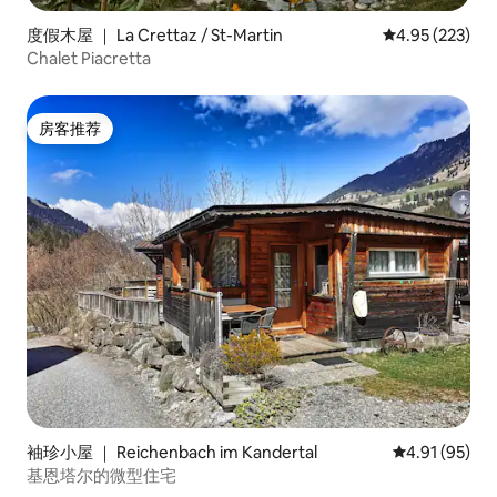
度假木屋 ｜ La Crettaz / St-Martin
平均评分 4.95
4.95 (223)
Chalet Piacretta
房客推荐
房客推荐
袖珍小屋 ｜ Reichenbach im Kandertal
平均评分 4.9
4.91 (95)
基恩塔尔的微型住宅