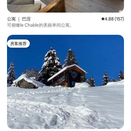
公寓 ｜ 巴涅
平均评分 4.88
4.88 (157)
可俯瞰le Chable的美丽单间公寓。
房客推荐
房客推荐