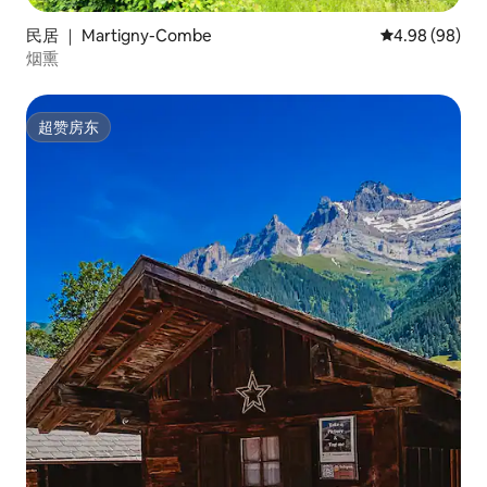
民居 ｜ Martigny-Combe
平均评分 4.98
4.98 (98)
烟熏
超赞房东
超赞房东