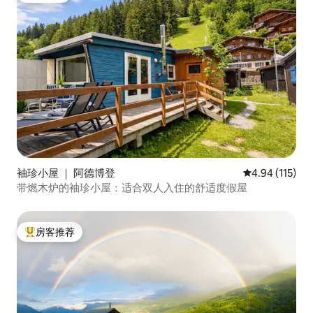
袖珍小屋 ｜ 阿德博登
平均评分 4.94
4.94 (115)
带燃木炉的袖珍小屋：适合双人入住的舒适度假屋
房客推荐
热门「房客推荐」