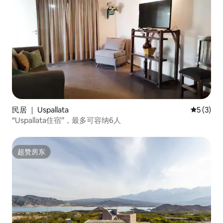
民居 ｜ Uspallata
平均评分 
5 (3)
“Uspallata住宿”，最多可容纳6人
超赞房东
超赞房东