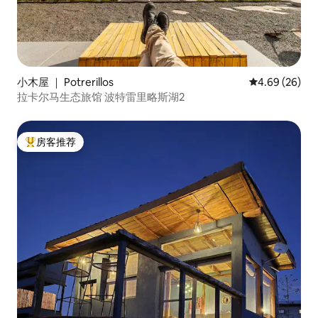
小木屋 ｜ Potrerillos
平均评分 4.69
4.69 (26)
拉卡尔马生态旅馆 波特雷里略斯湖2
房客推荐
热门「房客推荐」