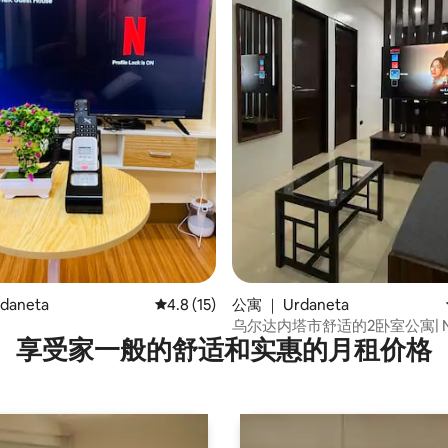
5 分），共 122 条评价
daneta
平均评分 4.8 分（满分 5 分），共 15 条评价
4.8 (15)
公寓 ｜ Urdaneta
乌尔达内塔市舒适的2卧室公寓| Net
享受家一般的舒适和实惠的月租价格
无线网络