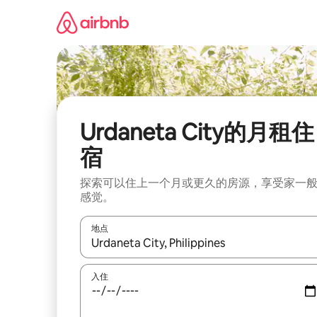
跳
至
内
容
Urdaneta City的月租住
宿
探索可以住上一个月或更久的房源，享受家一
感觉。
地点
如有搜索结果，请使用上下方向键查看，或通过点
入住