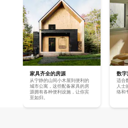
家具齐全的房源
数字
从宁静的山间小木屋到便利的
适合
城市公寓，这些配备家具的房
人士
源拥有各种便利设施，让你宾
络和
至如归。