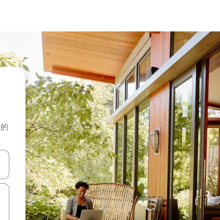
般的
击或滑动手势浏览。