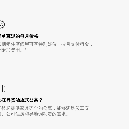
简单直观的每月价格
长期租住度假屋可享特别好价，按月支付租金，
无附加费用。*
正在寻找酒店式公寓？
爱彼迎提供家具齐全的公寓，能够满足员工安
置、公司住房和异地调动者的需求。