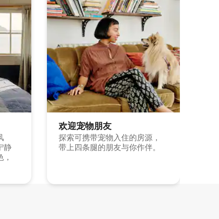
欢迎宠物朋友
风
探索可携带宠物入住的房源，
宁静
带上四条腿的朋友与你作伴。
色，