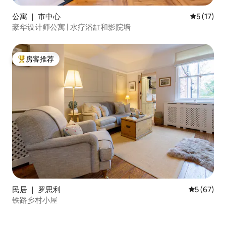
公寓 ｜ 市中心
平均评分 5
5 (17)
豪华设计师公寓 | 水疗浴缸和影院墙
房客推荐
热门「房客推荐」
民居 ｜ 罗思利
平均评分 5
5 (67)
铁路乡村小屋