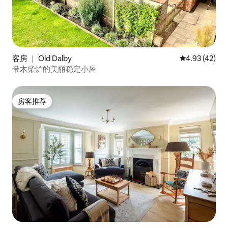
客房 ｜ Old Dalby
平均评分 4.9
4.93 (42)
带木柴炉的美丽稳定小屋
房客推荐
房客推荐