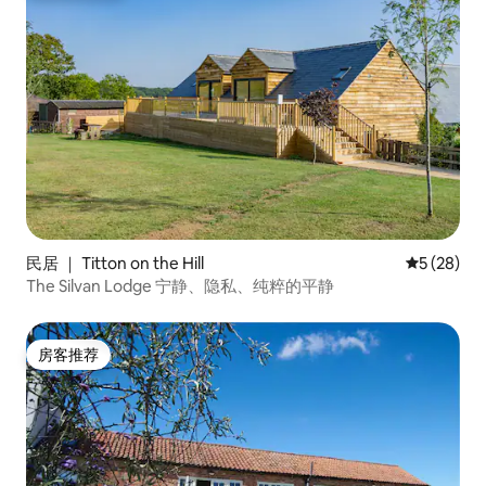
民居 ｜ Titton on the Hill
平均评分 5
5 (28)
The Silvan Lodge 宁静、隐私、纯粹的平静
房客推荐
房客推荐