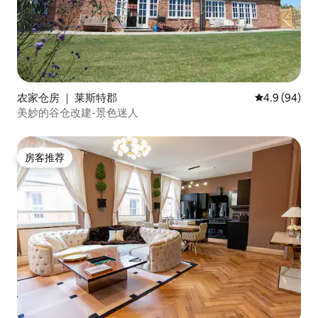
农家仓房 ｜ 莱斯特郡
平均评分 4.9
4.9 (94)
美妙的谷仓改建-景色迷人
房客推荐
房客推荐