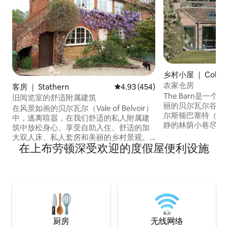
乡村小屋 ｜ Colston
农家仓房
客房 ｜ Stathern
平均评分 4.93 分（满分 5 分），共
4.93 (454)
The Barn是一
旧阅览室的舒适附属建筑
丽的贝尔瓦尔谷（Vale
在风景如画的贝尔瓦尔（Vale of Belvoir）
尔斯顿巴塞特（Colst
中，逃离喧嚣，在我们舒适的私人附属建
静的林荫小巷尽头。 谷仓（The Barn
筑中放松身心。享受自助入住、舒适的加
一座全新的手工房
大双人床、私人套房和美丽的乡村景观。
（The Old Far
在上布劳顿深受欢迎的度假屋便利设施
提供免费无线网络，配备大型平板电视
建造，非常适合家
（包括免费NowTV、Netflix和Prime），
者、美食爱好者或
提供免费茶和咖啡，您可以在我们宽敞的
静的人。 我们也欢迎表现良好的狗（我们
花园中放松身心 😀 探索附近的景点，如贝
只要求每只狗每次
尔沃尔城堡和兰加尔大厅。距离梅尔顿莫
费用）
布雷15分钟车程，距离格兰瑟姆20分钟车
程，可轻松抵达莱斯、林克斯和诺茨 🚗🚉
厨房
无线网络