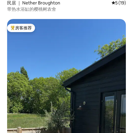
民居 ｜ Nether Broughton
平均评分 5
5 (19)
带热水浴缸的樱桃树农舍
房客推荐
热门「房客推荐」