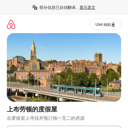
跳
部分信息已自动翻译。
显示原文
至
内
容
Use app
上布劳顿的度假屋
在爱彼迎上寻找并预订独一无二的房源