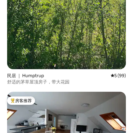
民居 ｜ Humptrup
平均评分 5
5 (99)
舒适的茅草屋顶房子，带大花园
房客推荐
热门「房客推荐」