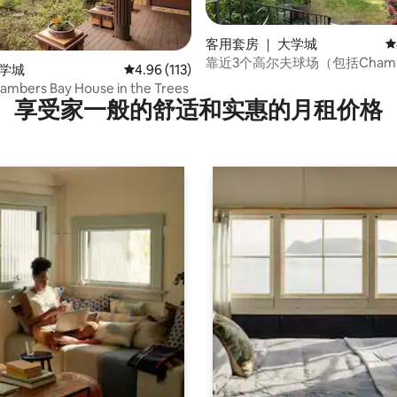
客用套房 ｜ 大学城
平
靠近3个高尔夫球场（包括Chamb
 5 分），共 10 条评价
大学城
平均评分 4.96 分（满分 5 分），共 113 条评价
4.96 (113)
Bay）。
bers Bay House in the Trees
享受家一般的舒适和实惠的月租价格