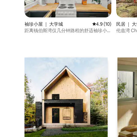
袖珍小屋 ｜ 大学城
平均评分 4.9 分（满分
4.9 (10)
民居 ｜ 
距离钱伯斯湾仅几分钟路程的舒适袖珍小
伦兹湾 Cham
屋