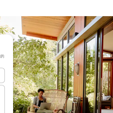
般的
击或滑动手势浏览。