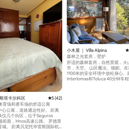
5 分），共 29 条评价
小木屋 ｜ Villa Alpina
平
森林之光套房，壁炉
舒适的森林套房，自然景观，火
市，天空。 山区魔法。烟囱。在
1100米的安全环境中放松身心。
Interlomas和Toluca 40分钟
合爱情、家人或朋友度假。 获得
步、家庭作业或适应海拔比赛。 
的山坡。乡村别墅区域，有监控
伊斯塔卡尔科区
平均评分 5 分（满分 5 分），共 42 条评价
5 (42)
高速公路。 客厅、壁炉、餐厅、
P体育场和赛车场的舒适公寓
间卧室、2个卫生间、热水、烤
中心公寓，道路通达性好。 距离
无线网络。
仅几个街区，位于Seguros
场前面，Hnos高速公路。 罗德里
育城。 距离贝尼托华雷斯国际机