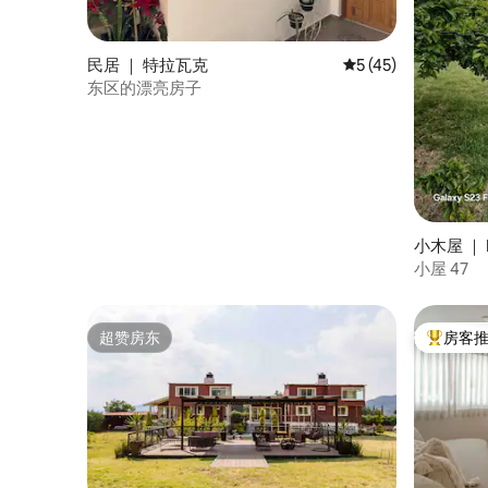
民居 ｜ 特拉瓦克
平均评分 5 分（满分 
5 (45)
东区的漂亮房子
小木屋 ｜ M
小屋 47
超赞房东
房客
超赞房东
热门「房