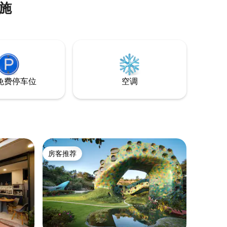
施
1间配备沟槽的6人用餐室 1间配备炉灶、冰
箱、烤箱、搅拌机、洗碗机、锅、碗碟、
玻璃杯和刀具的全功能厨房。 1间全功能客
房室外露台，最多可供1辆汽车使用，可能
有2个小型。 1个锅炉（燃气加热器）
免费停车位
空调
房客推荐
房客推荐