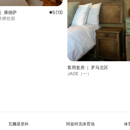
5 分），共 168 条评价
｜ 康德萨
平均评分 5 分（满分 5 分），共 13 条评价
5 (13)
计师住宿
客用套房 ｜ 罗马北区
JADE（一）
瓦爾基里科
阿兹特克体育场
体