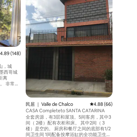
Punto L
念，拥有
短期或长
人，配备
提供舒适
钥匙门禁
Perifé
松前往医
均评分 4.89 分（满分 5 分），共 148 条评价
4.89 (148)
山，城
墨西哥城
距离
车程。 非常适
灵感、徒
阳光明媚
，靠近新
民居 ｜ Valle de Chalco
平均评分 4.88 分（满分
4.88 (66)
小厨房、2
CASA Completeto SANTA CATARINA
架、屏幕、
全套房源，有3层和屋顶。5间客房，其中3
间（ 2楼）配有衣柜和床。 其中2间（ 3
楼）是空的。 厨房和餐厅之间的底部有1/2
间卫生间 1间配备按摩浴缸的全功能卫生间