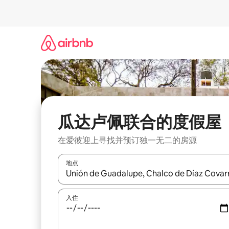
跳
至
内
容
瓜达卢佩联合的度假屋
在爱彼迎上寻找并预订独一无二的房源
地点
如有搜索结果，请使用上下方向键查看，或通过点
入住