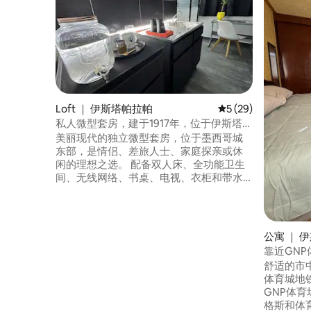
Loft ｜ 伊斯塔帕拉帕
平均评分 5 分（满分 
5 (29)
私人微型套房，建于1917年，位于伊斯塔帕
拉帕
美丽现代的独立微型套房，位于墨西哥城
东部，是情侣、差旅人士、家庭探亲或休
闲的理想之选。 配备双人床、全功能卫生
间、无线网络、书桌、电视、衣柜和带水
槽的小厨房。 1917 Constitution围栏，可
搭乘地铁、Elevado无轨电车和缆车。 如果
您是来工作的，可以在房源前方的Punto
de Negocios申请共享办公室或专业房间，
公寓 ｜ 
但需视爱彼迎的可订状态而定。 您的私人
靠近GN
基地，方便您更好地出行。
舒适的市
体育城地铁
GNP体育
格斯和体