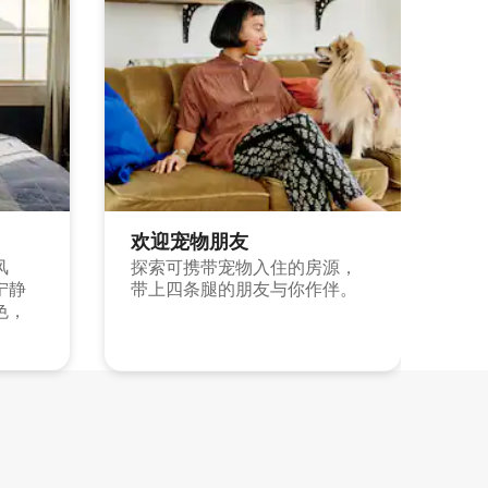
欢迎宠物朋友
风
探索可携带宠物入住的房源，
宁静
带上四条腿的朋友与你作伴。
色，