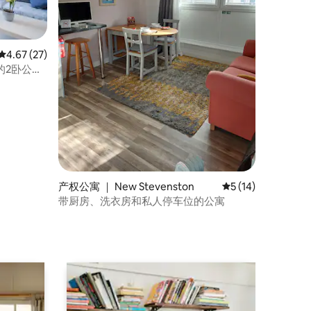
平均评分 4.67 分（满分 5 分），共 27 条评价
4.67 (27)
on的2卧公
产权公寓 ｜ New Stevenston
平均评分 5 分（满分
5 (14)
带厨房、洗衣房和私人停车位的公寓