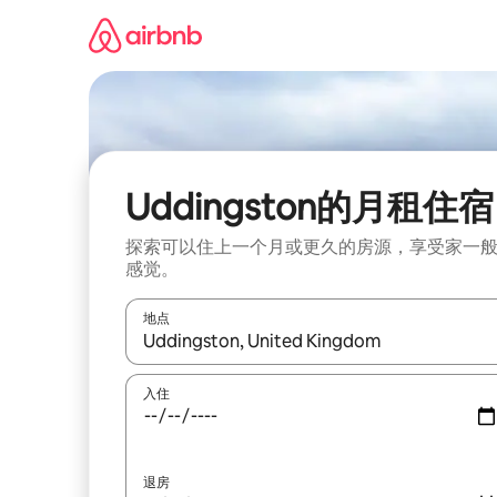
跳
至
内
容
Uddingston的月租住宿
探索可以住上一个月或更久的房源，享受家一
感觉。
地点
如有搜索结果，请使用上下方向键查看，或通过点
入住
退房