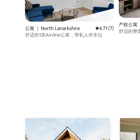
产权公寓 
公寓 ｜ North Lanarkshire
平均评分 4.71 分（满
4.71 (7)
舒适的整
舒适的1床Airdrie公寓，带私人停车位