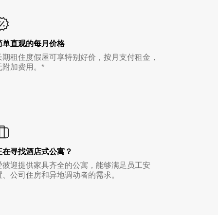
简单直观的每月价格
长期租住度假屋可享特别好价，按月支付租金，
无附加费用。*
正在寻找酒店式公寓？
爱彼迎提供家具齐全的公寓，能够满足员工安
置、公司住房和异地调动者的需求。