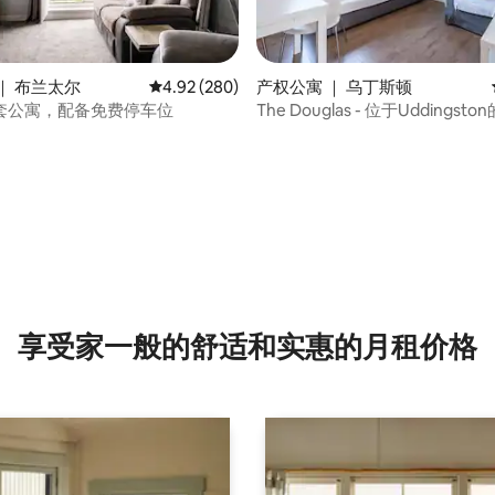
｜ 布兰太尔
平均评分 4.92 分（满分 5 分），共 280 条评价
4.92 (280)
产权公寓 ｜ 乌丁斯顿
分 5 分），共 7 条评价
套公寓，配备免费停车位
The Douglas - 位于Uddingst
寓。
享受家一般的舒适和实惠的月租价格