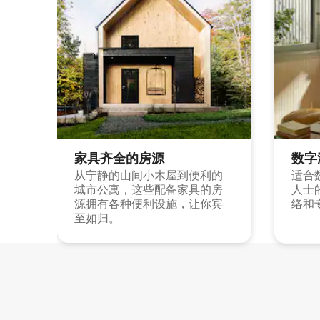
家具齐全的房源
数字
从宁静的山间小木屋到便利的
适合
城市公寓，这些配备家具的房
人士
源拥有各种便利设施，让你宾
络和
至如归。