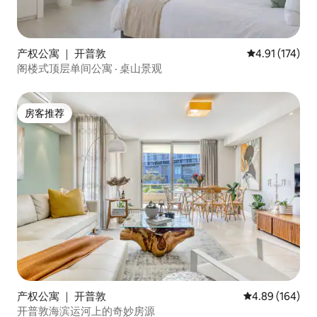
产权公寓 ｜ 开普敦
平均评分 4.91
4.91 (174)
阁楼式顶层单间公寓 · 桌山景观
房客推荐
房客推荐
产权公寓 ｜ 开普敦
平均评分 4.89
4.89 (164)
开普敦海滨运河上的奇妙房源