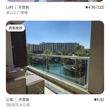
Loft ｜ 开普敦
平均评分 4.95
4.95 (122)
桌山工厂阁楼
房客推荐
房客推荐
公寓 ｜ 开普敦
平均评分 
5 (6)
2卧室滨水公寓