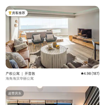
房客推荐
热门「房客推荐」
产权公寓 ｜ 开普敦
平均评分 4.98
4.98 (187)
海角海滨华丽公寓
超赞房东
超赞房东