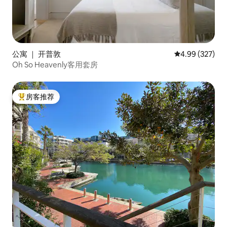
公寓 ｜ 开普敦
平均评分 4.99
4.99 (327)
Oh So Heavenly客用套房
房客推荐
热门「房客推荐」