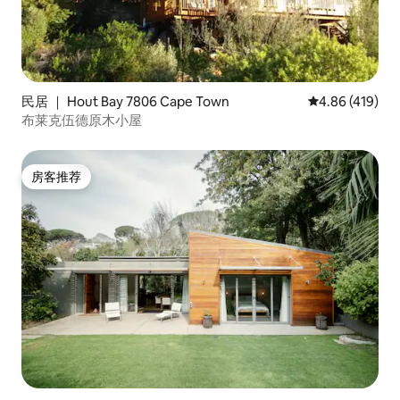
民居 ｜ Hout Bay 7806 Cape Town
平均评分 4.86
4.86 (419)
布莱克伍德原木小屋
房客推荐
房客推荐