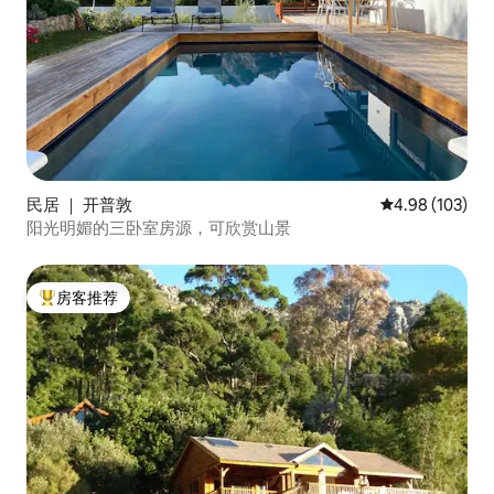
民居 ｜ 开普敦
平均评分 4.98
4.98 (103)
阳光明媚的三卧室房源，可欣赏山景
房客推荐
热门「房客推荐」