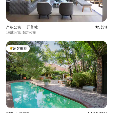
产权公寓 ｜ 开普敦
平均评分 5
5 (31)
华威公寓顶层公寓
房客推荐
热门「房客推荐」