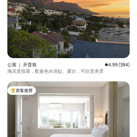
公寓 ｜ 开普敦
平均评分 4.99
4.99 (394)
海滨度假屋，配备热水浴缸、露台，可欣赏美景
房客推荐
热门「房客推荐」