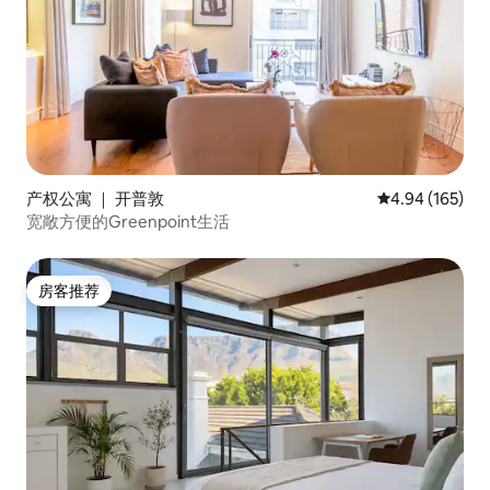
产权公寓 ｜ 开普敦
平均评分 4.94
4.94 (165)
宽敞方便的Greenpoint生活
房客推荐
房客推荐