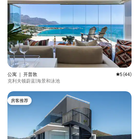
公寓 ｜ 开普敦
平均评分 5
5 (44)
克利夫顿蔚蓝|海景和泳池
房客推荐
房客推荐