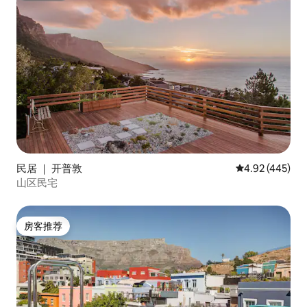
民居 ｜ 开普敦
平均评分 4.92
4.92 (445)
山区民宅
房客推荐
房客推荐