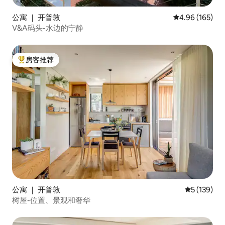
公寓 ｜ 开普敦
平均评分 4.96
4.96 (165)
V&A码头-水边的宁静
房客推荐
热门「房客推荐」
公寓 ｜ 开普敦
平均评分 5 
5 (139)
树屋-位置、景观和奢华