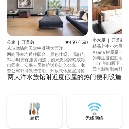
小木屋 ｜ 开普敦
公寓 ｜ 开普敦
平均评分 4.97 分（满分 5 分），共
4.97 (159)
精品养生小木屋—
从玻璃墙的天堂中凝视大西洋
水浴缸。
Asana 树屋是
两间卧室均通往阳台，景色壮观。 我们与
的养生度假胜地，坐落
24小时安保服务相连，如果您回家晚或独
Hill）的山脚下
自回家，安保人员将护送您进入公寓。 整
受卓越睡眠而打造。 这间精品小木屋
套公寓都可供您使用。开放式休息室用餐
景美景与全套私人
两大洋水族馆附近度假屋的热门便利设施
厨房和两个套房卫生间、入口区和露台。
合，包括桑拿房、
我是一名艺术家，因此我的工作室（公寓
水池以及一张专为
入口对面）将被锁定，因为我将把它用作
而设计的酒店级 Coc
储藏室。 Fresnaye位于开普敦中央商务区
床。 房源在冬季可全面供暖，完全私密，
以西仅几公里处，是该市最富裕的街区之
距离克鲁夫街（Kloo
一。阁楼距离高端海滨餐厅仅几步之遥。
程，却是一个与之
在炎热的日子，前往桑德斯岩潮池
（Saunders 'Rock Tidal Pool）畅游一番。
厨房
无线网络
很遗憾，我们只有街头停车位，但我们距
离MyCiti公交车站100米，我们发现大多数