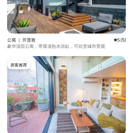
公寓 ｜ 开普敦
平均评分 
5 (5)
豪华顶层公寓，带屋顶热水浴缸，可欣赏城市景观
房客推荐
房客推荐