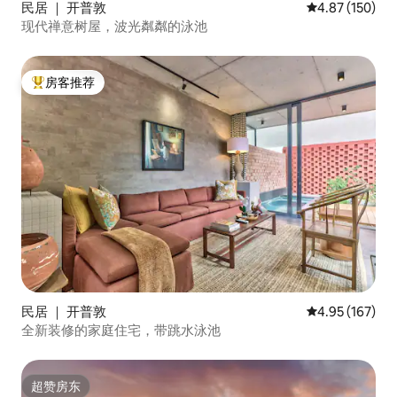
民居 ｜ 开普敦
平均评分 4.87
4.87 (150)
现代禅意树屋，波光粼粼的泳池
房客推荐
热门「房客推荐」
民居 ｜ 开普敦
平均评分 4.95
4.95 (167)
全新装修的家庭住宅，带跳水泳池
超赞房东
超赞房东