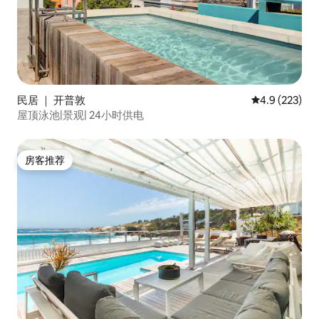
民居 ｜ 开普敦
平均评分 4.9
4.9 (223)
屋顶泳池|景观| 24小时供电
房客推荐
房客推荐