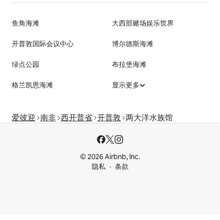
鱼角海滩
大西部赌场娱乐世界
开普敦国际会议中心
博尔德斯海滩
绿点公园
布拉堡海滩
格兰凯恩海滩
显示更多
爱彼迎
南非
西开普省
开普敦
两大洋水族馆
© 2026 Airbnb, Inc.
隐私
条款