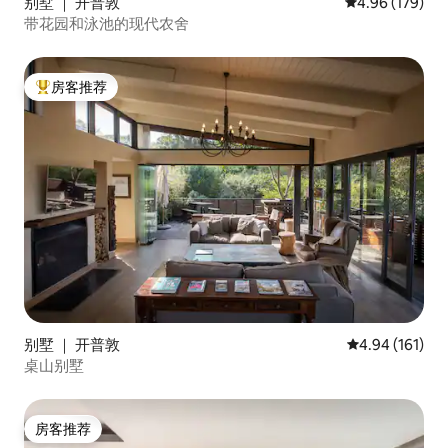
别墅 ｜ 开普敦
平均评分 4.96
4.96 (179)
带花园和泳池的现代农舍
房客推荐
热门「房客推荐」
别墅 ｜ 开普敦
平均评分 4.94
4.94 (161)
桌山别墅
房客推荐
房客推荐