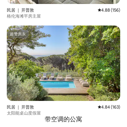
民居 ｜ 开普敦
平均评分 4.88
4.88 (156)
格伦海滩平房主屋
超赞房东
超赞房东
民居 ｜ 开普敦
平均评分 4.84
4.84 (163)
太阳能桌山度假屋
带空调的公寓