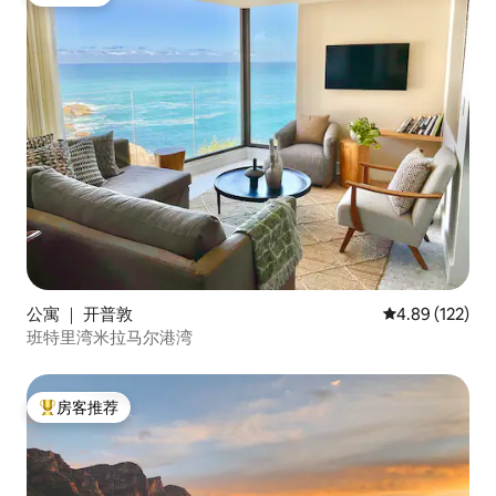
房客推荐
公寓 ｜ 开普敦
平均评分 4.89
4.89 (122)
班特里湾米拉马尔港湾
房客推荐
热门「房客推荐」