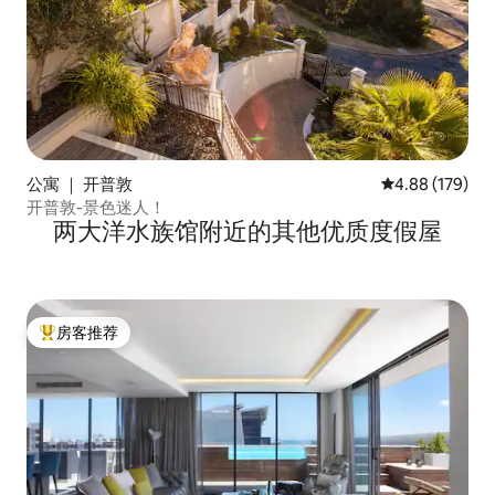
公寓 ｜ 开普敦
平均评分 4.88
4.88 (179)
开普敦-景色迷人！
两大洋水族馆附近的其他优质度假屋
房客推荐
热门「房客推荐」