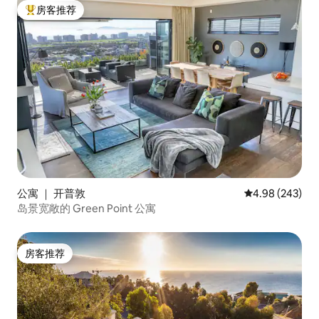
房客推荐
热门「房客推荐」
公寓 ｜ 开普敦
平均评分 4.98
4.98 (243)
岛景宽敞的 Green Point 公寓
房客推荐
房客推荐