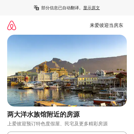
跳
部分信息已自动翻译。
显示原文
至
内
容
来爱彼迎当房东
两大洋水族馆附近的房源
上爱彼迎预订特色度假屋、民宅及更多精彩房源