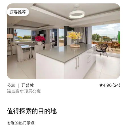
房客推荐
房客推荐
公寓 ｜ 开普敦
平均评分 4.96
4.96 (24)
绿点豪华顶层公寓
值得探索的目的地
附近的热门景点