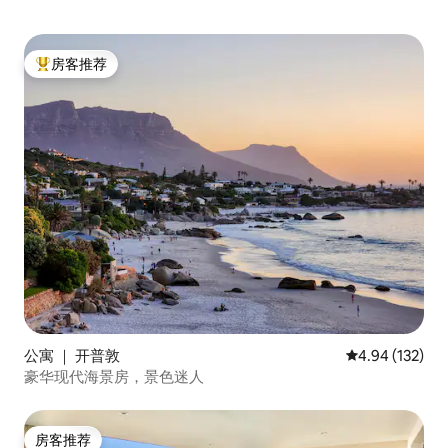
房客推荐
热门「房客推荐」
公寓 ｜ 开普敦
平均评分 4.94
4.94 (132)
豪华现代海景房，景色迷人
房客推荐