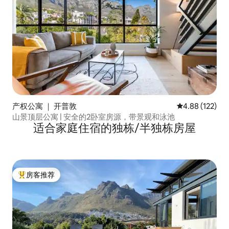
产权公寓 ｜ 开普敦
平均评分 4.88
4.88 (122)
山景顶层公寓 | 安全的2卧室房源，带景观和泳池
适合家庭住宿的独栋/半独栋房屋
房客推荐
热门「房客推荐」