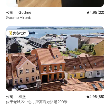
公寓 ｜ Gudme
平均评分 4.9
4.95 (22)
Gudme Airbnb
房客推荐
热门「房客推荐」
公寓 ｜ 福堡
平均评分 4.95
4.95 (85)
位于老城区中心，距离海港浴场200米