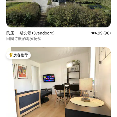
民居 ｜ 斯文堡 (Svendborg)
平均评分 4.99
4.99 (98)
田园诗般的海滨房源
房客推荐
热门「房客推荐」