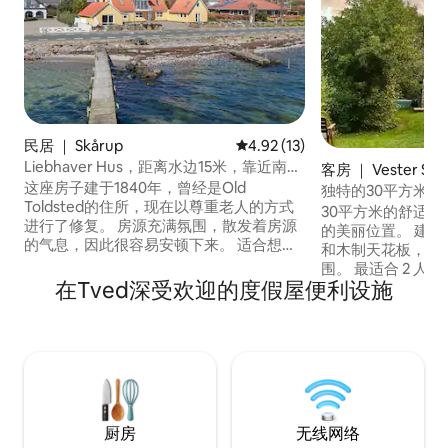
民居 ｜ Skårup
平均评分 4.92 分（满分 5 分），
4.92 (13)
Liebhaver Hus，距离水边15米，靠近南菲
客房 ｜ Vester Ske
英岛和斯文堡
这座房子建于1840年，曾经是Old
独特的30平方米
Toldsted的住所，现在以尊重老人的方式
30平方米的舒适附属
进行了修复。 房源充满氛围，散发着房源
的美丽位置。 建于 2022 年，采用原砖墙
的气息，因此很容易安顿下来。 适合想要
和木制天花板，营
安静周围生活的小房子。 我们正在室内翻
围。 最适合 2 人或小家庭入住。 客厅配备
新房源，请尽快拍摄新的照片。 此房源是
在Tved深受欢迎的度假屋便利设施
一张 140 x 20
否已入住，我们也可以提供：
纳两位过夜房客。（
https://www.airbnb.dk/rooms/556510067775759542
没有足够的站立高
-以及：
口、木制露台，可通
https://www.airbnb.dk/rooms/556475229421495125
时间：下午4点 中
些时间不合适，请
厨房
无线网络