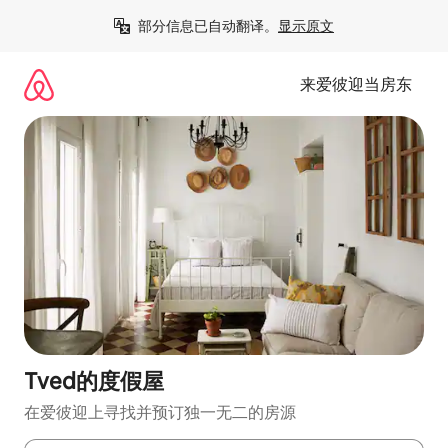
跳
部分信息已自动翻译。
显示原文
至
内
容
来爱彼迎当房东
Tved的度假屋
在爱彼迎上寻找并预订独一无二的房源