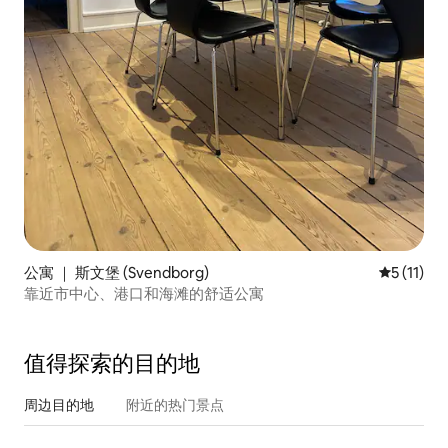
公寓 ｜ 斯文堡 (Svendborg)
平均评分 5
5 (11)
靠近市中心、港口和海滩的舒适公寓
值得探索的目的地
周边目的地
附近的热门景点