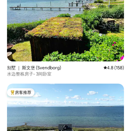
别墅 ｜ 斯文堡 (Svendborg)
平均评分 4.8
4.8 (158)
水边整栋房子- 3间卧室
房客推荐
热门「房客推荐」