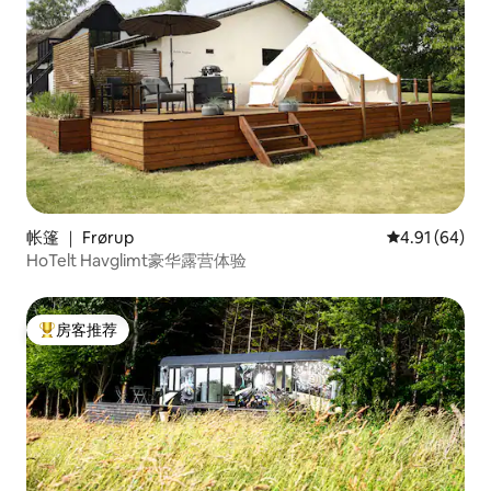
帐篷 ｜ Frørup
平均评分 4.9
4.91 (64)
HoTelt Havglimt豪华露营体验
房客推荐
热门「房客推荐」