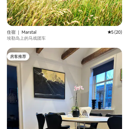
住宿 ｜ Marstal
平均评分 5
5 (20)
埃勒岛上的马戏团车
房客推荐
房客推荐