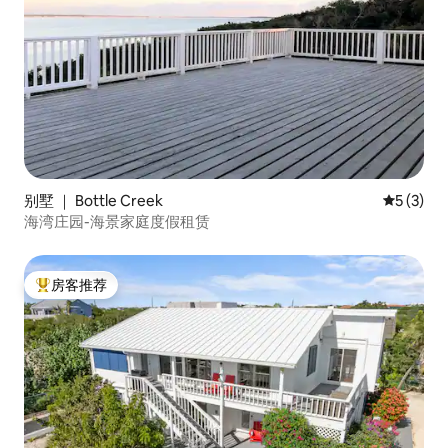
别墅 ｜ Bottle Creek
平均评分 
5 (3)
海湾庄园-海景家庭度假租赁
房客推荐
热门「房客推荐」