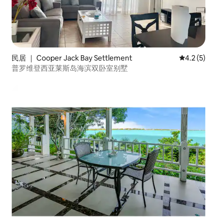
民居 ｜ Cooper Jack Bay Settlement
平均评分 4.
4.2 (5)
普罗维登西亚莱斯岛海滨双卧室别墅