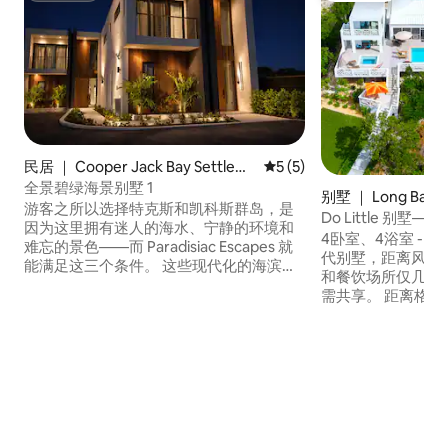
民居 ｜ Cooper Jack Bay Settlem
平均评分 5 分（满分 5 分）
5 (5)
ent
全景碧绿海景别墅 1
别墅 ｜ Long Bay Hi
游客之所以选择特克斯和凯科斯群岛，是
Do Little 别墅
因为这里拥有迷人的海水、宁静的环境和
Bay）和长湾海滩（Lo
4卧室、4浴室 - 位
难忘的景色——而 Paradisiac Escapes 就
代别墅，距离风筝冲浪
能满足这三个条件。 这些现代化的海滨别
和餐饮场所仅几分
墅坐落在库珀杰克（Cooper Jack）宁静
需共享。 距离格雷
的红树林水道沿岸，可欣赏碧绿海景，配
水面50英尺，可
备私人泳池，并可直接通往适合皮划艇和
船。 Do Littl
桨板划水的宁静水道。 Paradisiac Escapes
面向西部，可欣赏
距离格雷斯湾 (Grace Bay) 举世闻名的海
无线网络、2艘皮
滩和餐厅仅几分钟路程，完美融合了宁静
救生衣、浮潜设备
的度假胜地和便利的海岛生活。
外淋浴间、烧烤设
请阅读价格信息。