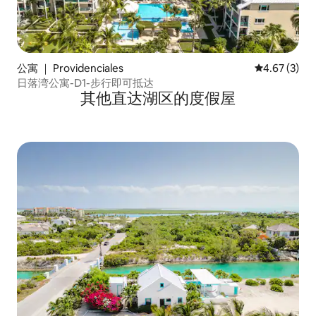
公寓 ｜ Providenciales
平均评分 4.6
4.67 (3)
日落湾公寓-D1-步行即可抵达
其他直达湖区的度假屋