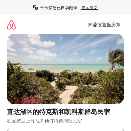
跳
部分信息已自动翻译。
显示原文
至
内
容
来爱彼迎当房东
直达湖区的特克斯和凯科斯群岛民宿
在爱彼迎上寻找并预订特色湖滨民宿