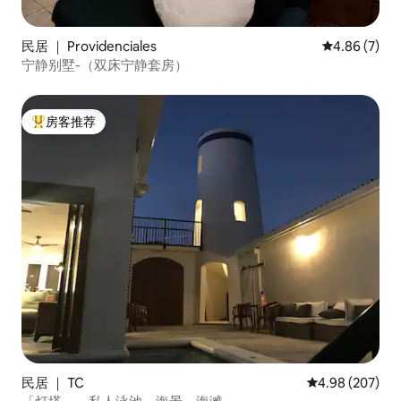
民居 ｜ Providenciales
平均评分 4.8
4.86 (7)
宁静别墅-（双床宁静套房）
房客推荐
热门「房客推荐」
民居 ｜ TC
平均评分 4.98
4.98 (207)