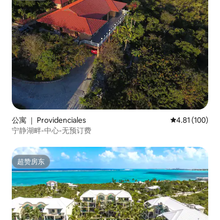
公寓 ｜ Providenciales
平均评分 4.81
4.81 (100)
宁静湖畔-中心-无预订费
超赞房东
超赞房东