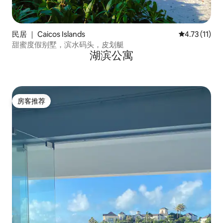
民居 ｜ Caicos Islands
平均评分 4.7
4.73 (11)
甜蜜度假别墅，滨水码头，皮划艇
湖滨公寓
房客推荐
房客推荐