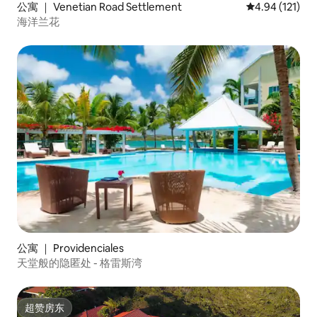
公寓 ｜ Venetian Road Settlement
平均评分 4.94
4.94 (121)
海洋兰花
公寓 ｜ Providenciales
天堂般的隐匿处 - 格雷斯湾
超赞房东
超赞房东