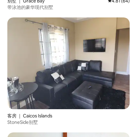
别墅 ｜ Grace Bay
平均评分 4.8
4.81 (64)
带泳池的豪华现代别墅
客房 ｜ Caicos Islands
StoneSide别墅