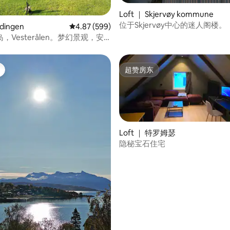
Loft ｜ Skjervøy kommune
位于Skjervøy中心的迷人阁楼。
5 分），共 203 条评价
odingen
平均评分 4.87 分（满分 5 分），共 599 条评价
4.87 (599)
，Vesterålen。梦幻景观，安
超赞房东
超赞房东
Loft ｜ 特罗姆瑟
隐秘宝石住宅
5 分），共 144 条评价