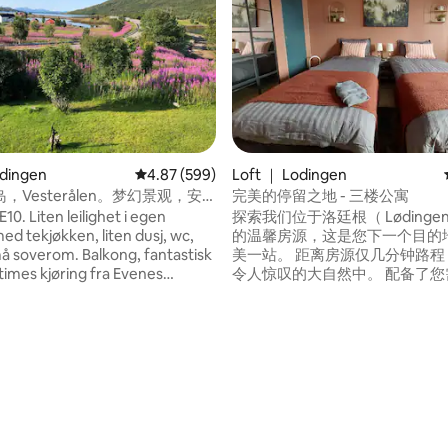
odingen
平均评分 4.87 分（满分 5 分），共 599 条评价
4.87 (599)
Loft ｜ Lodingen
，Vesterålen。梦幻景观，安
完美的停留之地 - 三楼公寓
E10. Liten leilighet i egen
探索我们位于洛廷根（ Lødinge
ed tekjøkken, liten dusj, wc,
的温馨房源，这是您下一个目的
må soverom. Balkong, fantastisk
美一站。 距离房源仅几分钟路程，沉浸在
mes kjøring fra Evenes
令人惊叹的大自然中。 配备了您
vi ligger sentralt mellom Lofoten
有便利设施，让您住得像令人难
len. Flybuss ++ "til døra". 2
适。 无论您是想参观Lofoten、A
 1
是Harstad和Narvik市， Lødin
 5 分），共 37 条评价
beltseng,(120x190cm). Sovesofa
市中心。 房源内设有3间卧室，外面还有一
te, men velutstyrt kjøkken med
间舒适的lavvo。 屋内可睡6人
, kjøleskap, kaffetrakter, mikro
睡2人。
i-fi. Sengetøy og håndklær er