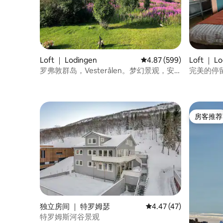
Loft ｜ Lodingen
平均评分 4.87 分（满分 
4.87 (599)
Loft ｜ L
罗弗敦群岛，Vesterålen。梦幻景观，安
完美的停留
静。
房客推荐
房客推荐
独立房间 ｜ 特罗姆瑟
平均评分 4.47 分（满分
4.47 (47)
特罗姆斯河谷景观