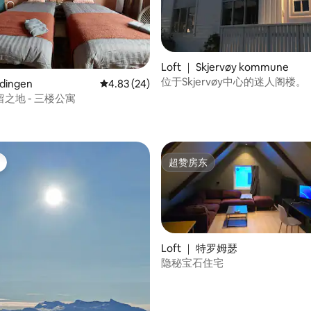
Loft ｜ Skjervøy kommune
位于Skjervøy中心的迷人阁楼。
5 分），共 599 条评价
odingen
平均评分 4.83 分（满分 5 分），共 24 条评价
4.83 (24)
之地 - 三楼公寓
超赞房东
超赞房东
Loft ｜ 特罗姆瑟
隐秘宝石住宅
 5 分），共 47 条评价