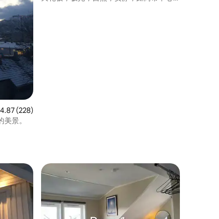
25公里
均评分 4.87 分（满分 5 分），共 228 条评价
4.87 (228)
的美景。