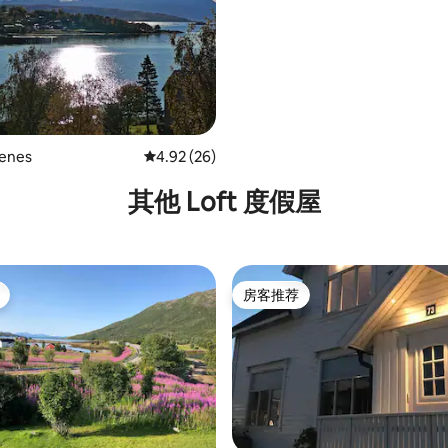
venes
平均评分 4.92 分（满分 5 分），共 26 条评价
4.92 (26)
其他 Loft 度假屋
房客推荐
房客推荐