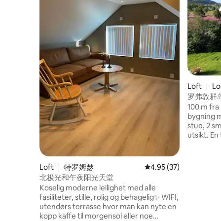
Loft ｜ L
罗弗敦群岛
静。
100 m fra 
bygning m
stue, 2 s
utsikt. En ti
flyplass, 
og Vesterå
personer, 1 enkeltseng, (90x190 cm) og
Loft ｜ 特罗姆瑟
平均评分 4.95 分（满分
4.95 (37)
liten dob
北极光和午夜阳光天堂
i stue. Li
Koselig moderne leilighet med alle
kokeplater
fasiliteter, stille, rolig og behagelig✨ WIFI,
mm. TV, W
utendørs terrasse hvor man kan nyte en
inkludert.
kopp kaffe til morgensol eller noe