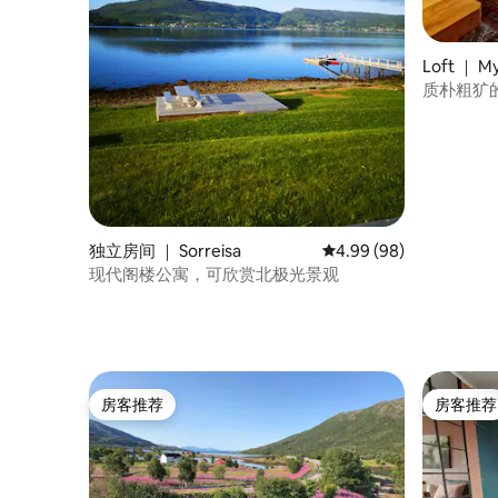
Loft ｜ M
质朴粗犷
独立房间 ｜ Sorreisa
平均评分 4.99 分（满分
4.99 (98)
现代阁楼公寓，可欣赏北极光景观
房客推荐
房客推荐
房客推荐
房客推荐