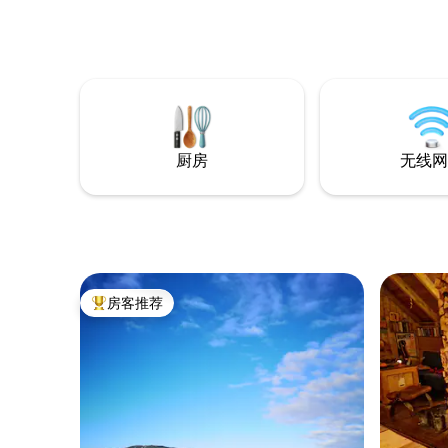
forfriskende til ettermiddag- og
kveldssol. kodelås i ytterdør, for enkel
adkomst. Koden gis på melding rett før
ankomst. Stille og rolig gate med nærhet
til en fantastisk natur hvor man kan gå til
fjells både sommer og vinter. Det er
store forekomster av nordlys i sesong,
og midnatsol om sommeren.
厨房
无线网
Biloppstillingsplass rett ved siden av.
房客推荐
热门「房客推荐」