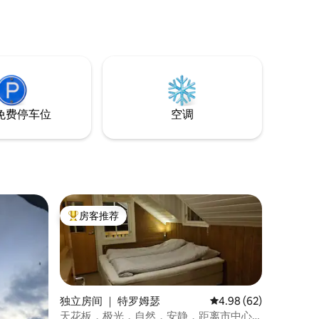
免费停车位
空调
房客推荐
热门「房客推荐」
独立房间 ｜ 特罗姆瑟
平均评分 4.98 分（满分
4.98 (62)
天花板，极光，自然，安静，距离市中心