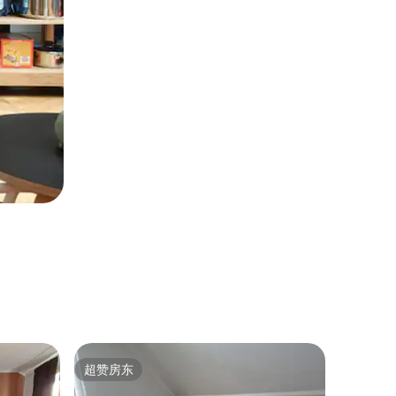
Loft ｜
超赞房东
房客
超赞房东
热门「
位于老房