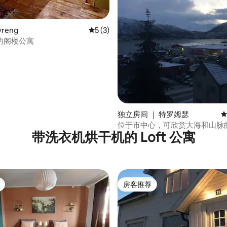
yreng
平均评分 5 分（满分 5 分），共 3 条评价
5 (3)
的阁楼公寓
 5 分），共 98 条评价
独立房间 ｜ 特罗姆瑟
平
位于市中心，可欣赏大海和山脉
带洗衣机烘干机的 Loft 公寓
房客推荐
房客推荐