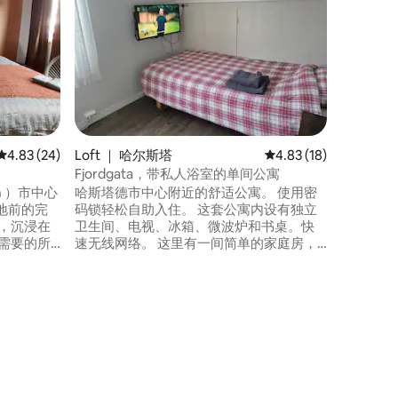
位于特罗
为Jakl
方。卧室
名两岁以
景真不错
Polarm
Troms
Ishavska
平均评分 4.83 分（满分 5 分），共 24 条评价
4.83 (24)
Loft ｜ 哈尔斯塔
平均评分 4.83 分（满分
4.83 (18)
Fjordgata，带私人浴室的单间公寓
n ）市中心
哈斯塔德市中心附近的舒适公寓。 使用密
地前的完
码锁轻松自助入住。 这套公寓内设有独立
卫生间、电视、冰箱、微波炉和书桌。快
需要的所
速无线网络。 这里有一间简单的家庭房，
忘一样舒
以及您在哈尔斯塔德市中心短期或长期住
ndøy还
宿所需的一切。 房租包括房间清洁、干净
gen都位于
的床单/毛巾以及几天的洗发水/卫生纸。
这不是线性电视，但如果您有自己的订
，帐篷内可
阅，您可以观看在线电视、Netflix等。 欢
迎:)