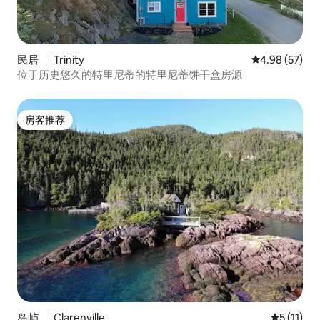
民居 ｜ Trinity
平均评分 4.98
4.98 (57)
位于历史悠久的特里尼蒂的特里尼蒂饼干盒房源
房客推荐
房客推荐
岛屿 ｜ Clarenville
平均评分 5
5 (11)