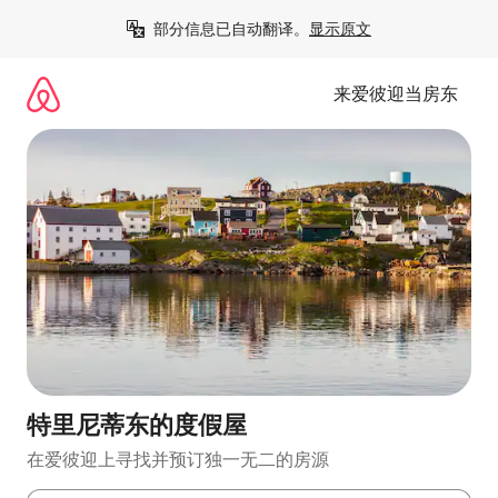
跳
部分信息已自动翻译。
显示原文
至
内
容
来爱彼迎当房东
特里尼蒂东的度假屋
在爱彼迎上寻找并预订独一无二的房源