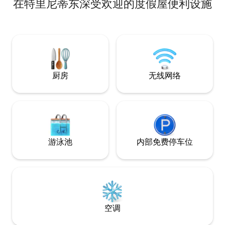
在特里尼蒂东深受欢迎的度假屋便利设施
Wallpaper杂志上，从福克斯岛到三一灯
塔，可欣赏到壮丽的海景。 房源距离著名
的斯克温克步道（Skerwink Trail）和雷克
斯顿港啤酒厂（Port Rexton Brewery）仅
几步之遥，设计贴心周到，与大自然和日
常生活的轻松惬意完美融合，是您在海边
放缓节奏的理想之选。 *可应要求提供独立
的上下铺床
厨房
无线网络
游泳池
内部免费停车位
空调