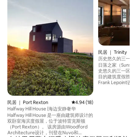
民居 ｜ Trinity
历史悠久的三一区
日落之家（Sunset
史悠久的三一区（Tr
目的建筑度假胜地
Frank Lepoi
无际的海景，您可以欣
的日出和三一湾令
可抵达精致餐厅、Ris
民居 ｜ Port Rexton
平均评分 4.94 分（满分 5 分），
4.94 (18)
和冰山之旅、徒步小径
Halfway Hill House |海边安静奢华
Place，或探索附近的
Halfway Hill House 是一座由建筑师设计的
Skirwink Tra
双卧室海滨度假屋，位于波特雷克斯顿
胜地。
（Port Rexton）。 该房源由Woodford
Architecture设计，刊登在Nuvo和