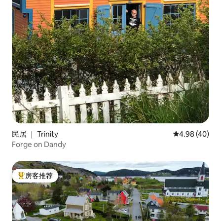
民居 ｜ Trinity
平均评分 4.98
4.98 (40)
Forge on Dandy
房客推荐
热门「房客推荐」