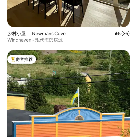
乡村小屋 ｜ Newmans Cove
平均评分 5
5 (36)
Windhaven - 现代海滨房源
房客推荐
热门「房客推荐」