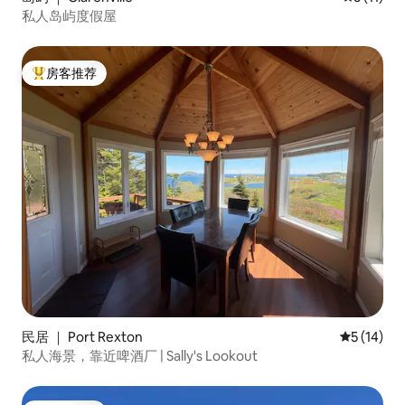
私人岛屿度假屋
房客推荐
热门「房客推荐」
民居 ｜ Port Rexton
平均评分 5
5 (14)
私人海景，靠近啤酒厂 | Sally's Lookout