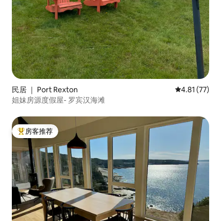
民居 ｜ Port Rexton
平均评分 4.8
4.81 (77)
姐妹房源度假屋- 罗宾汉海滩
房客推荐
热门「房客推荐」