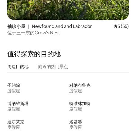
袖珍小屋 ｜ Newfoundland and Labrador
平均评分 5
5 (55)
位于三一东的Crow's Nest
值得探索的目的地
周边目的地
附近的热门景点
圣约翰
科纳布鲁克
度假屋
度假屋
博纳维斯塔
特维林加特
度假屋
度假屋
迪尔莱克
洛基港
度假屋
度假屋