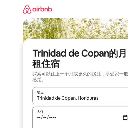
跳
至
内
容
Trinidad de Copan的月
租住宿
探索可以住上一个月或更久的房源，享受家一
感觉。
地点
如有搜索结果，请使用上下方向键查看，或通过点
入住