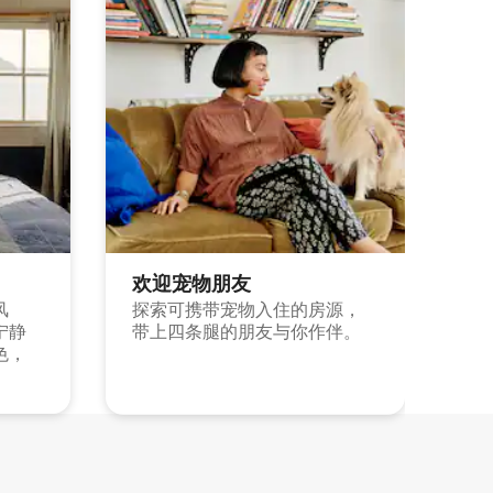
欢迎宠物朋友
风
探索可携带宠物入住的房源，
宁静
带上四条腿的朋友与你作伴。
色，