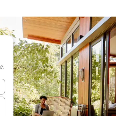
般的
击或滑动手势浏览。