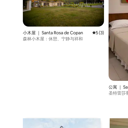
小木屋 ｜ Santa Rosa de Copan
平均评分 5 分（满分
5 (3)
森林小木屋：休憩、宁静与祥和
公寓 ｜ San
圣特雷莎客