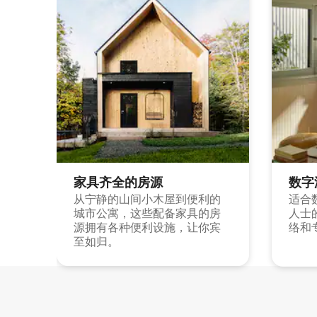
家具齐全的房源
数字
从宁静的山间小木屋到便利的
适合
城市公寓，这些配备家具的房
人士
源拥有各种便利设施，让你宾
络和
至如归。