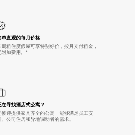
简单直观的每月价格
长期租住度假屋可享特别好价，按月支付租金，
无附加费用。*
正在寻找酒店式公寓？
爱彼迎提供家具齐全的公寓，能够满足员工安
置、公司住房和异地调动者的需求。