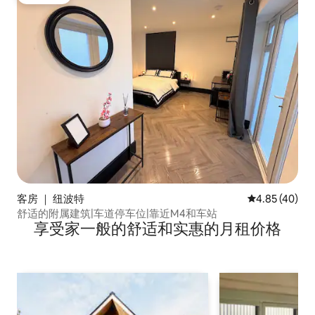
房客推荐
客房 ｜ 纽波特
平均评分 4.8
4.85 (40)
舒适的附属建筑|车道停车位|靠近M4和车站
享受家一般的舒适和实惠的月租价格