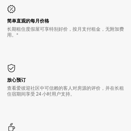
简单直观的每月价格
长期租住度假屋可享特别好价，按月支付租金，无附加费
用。*
放心预订
查看爱彼迎社区中可信赖的客人对房源的评价，并在长租
住宿期间享受 24 小时用户支持。