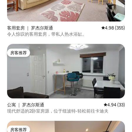
客用套房 ｜ 罗杰尔斯通
平均评分 4.98
4.98 (355)
令人惊叹的客用套房，带私人热水浴缸。
房客推荐
房客推荐
公寓 ｜ 罗杰尔斯通
平均评分 4.94
4.94 (33)
现代舒适的2卧室房源，位于纽波特-轻松前往卡迪夫
房客推荐