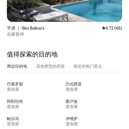
平房 ｜ Illes Balears
平均评分 4.7
4.72 (46)
在家暂停
值得探索的目的地
周边目的地
其他类型的房源
附近的热门景点
巴塞罗那
巴伦西亚
度假屋
度假屋
阿利坎特
图卢兹
度假屋
度假屋
帕尔马
伊维萨
度假屋
度假屋