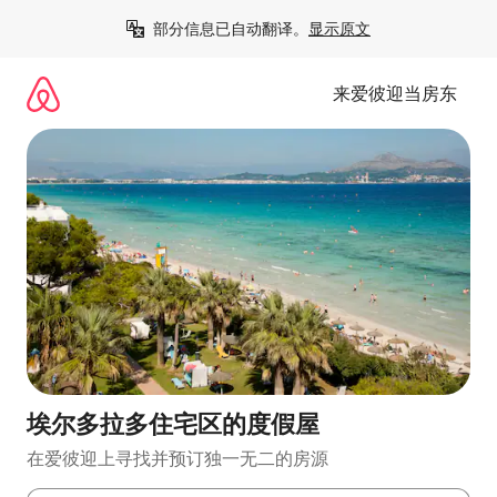
跳
部分信息已自动翻译。
显示原文
至
内
容
来爱彼迎当房东
埃尔多拉多住宅区的度假屋
在爱彼迎上寻找并预订独一无二的房源