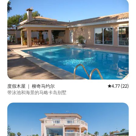
度假木屋 ｜ 柳奇马约尔
平均评分 4.7
4.77 (22)
带泳池和海景的马略卡岛别墅