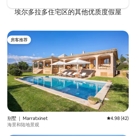
埃尔多拉多住宅区的其他优质度假屋
房客推荐
房客推荐
别墅 ｜ Marratxinet
平均评分 4.9
4.98 (42)
海景和陆地景观