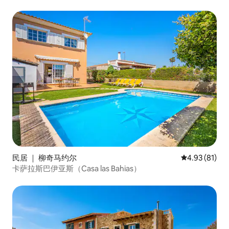
民居 ｜ 柳奇马约尔
平均评分 4.9
4.93 (81)
卡萨拉斯巴伊亚斯（Casa las Bahias）