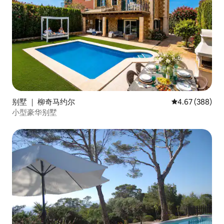
别墅 ｜ 柳奇马约尔
平均评分 4.67
4.67 (388)
小型豪华别墅