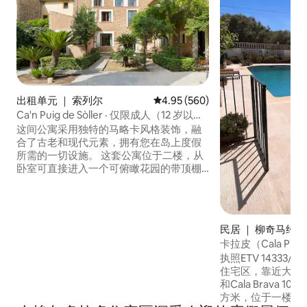
出租单元 ｜ 索列尔
平均评分 4.95 分（满分 5 分），共
4.95 (560)
Ca'n Puig de Sòller · 仅限成人（12 岁以
上），令人惊叹……
这间公寓采用独特的马略卡风格装饰，融
合了古老和现代元素，拥有您在岛上度假
所需的一切设施。 这套公寓位于二楼，从
卧室可直接进入一个可俯瞰花园的带顶棚
小阳台，该阳台需与其他房客共用。 客厅
设有舒适的沙发、用餐区和小厨房。 这是
与朋友或家人一起入住的理想场所。 您可
以在阅读书籍或放松身心时欣赏我们的花
民居 ｜ 柳奇马约尔
园景观或山景。 室内空间由您独享，露台
卡拉皮（Cala P
和花园则与Ca'n Puig de Sòller其他公寓的
执照ETV 14333
房客共用。 您可以随时通过爱彼迎联系我
住宅区，靠近大海，带
们。 此房源仅供成人使用。 公寓内或大楼
和Cala Brava 
公共区域禁止存放自行车。 房客有责任清
方米，位于一楼 双
洁住宿期间使用的厨房和餐具。