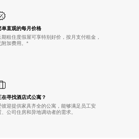
简单直观的每月价格
长期租住度假屋可享特别好价，按月支付租金，
无附加费用。*
正在寻找酒店式公寓？
爱彼迎提供家具齐全的公寓，能够满足员工安
置、公司住房和异地调动者的需求。