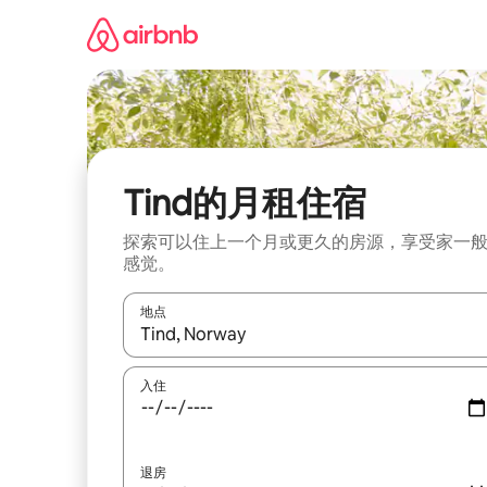
跳
至
内
容
Tind的月租住宿
探索可以住上一个月或更久的房源，享受家一
感觉。
地点
如有搜索结果，请使用上下方向键查看，或通过点
入住
退房