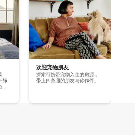
欢迎宠物朋友
风
探索可携带宠物入住的房源，
宁静
带上四条腿的朋友与你作伴。
色，