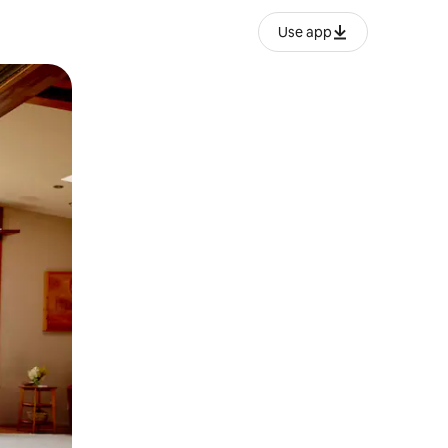
Use app