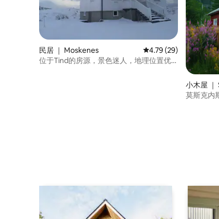
民居 ｜ Moskenes
平均评分 4.79 分（满分
4.79 (29)
位于Tind的房源，景色迷人，地理位置优
越
小木屋 ｜ S
莫斯克内