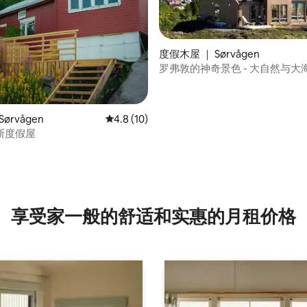
度假木屋 ｜ Sørvågen
罗弗敦的神奇景色 - 大自然与大
 5 分），共 29 条评价
ørvågen
平均评分 4.8 分（满分 5 分），共 10 条评价
4.8 (10)
斯度假屋
享受家一般的舒适和实惠的月租价格