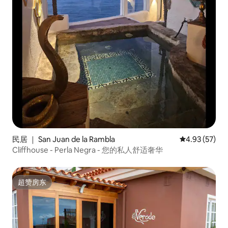
民居 ｜ San Juan de la Rambla
平均评分 4.9
4.93 (57)
Cliffhouse - Perla Negra - 您的私人舒适奢华
超赞房东
超赞房东