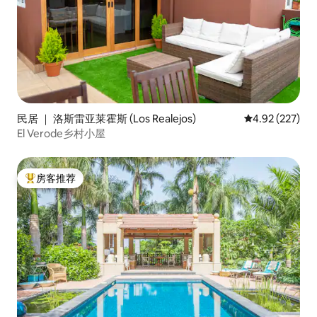
民居 ｜ 洛斯雷亚莱霍斯 (Los Realejos)
平均评分 4.92
4.92 (227)
El Verode乡村小屋
房客推荐
热门「房客推荐」