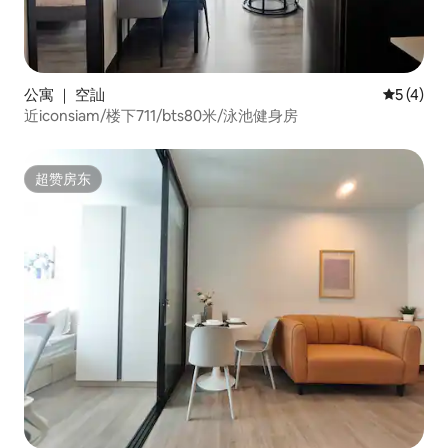
公寓 ｜ 空訕
平均评分 
5 (4)
近iconsiam/楼下711/bts80米/泳池健身房
超赞房东
超赞房东