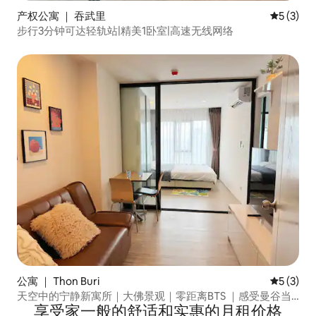
产权公寓 ｜ 吞武里
平均评分 
5 (3)
步行3分钟可达轻轨站|精美1卧室|高速无线网络
公寓 ｜ Thon Buri
平均评分 
5 (3)
天空中的宁静新寓所｜大佛景观｜零距离BTS ｜感受曼谷当
享受家一般的舒适和实惠的月租价格
地生活气息