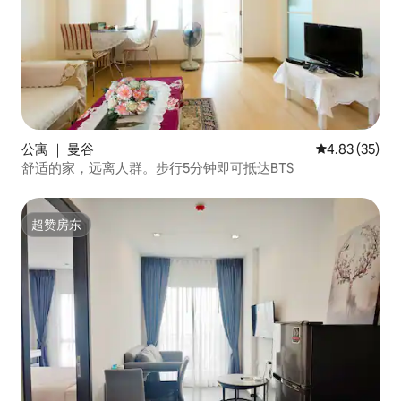
公寓 ｜ 曼谷
平均评分 4.8
4.83 (35)
舒适的家，远离人群。步行5分钟即可抵达BTS
超赞房东
超赞房东