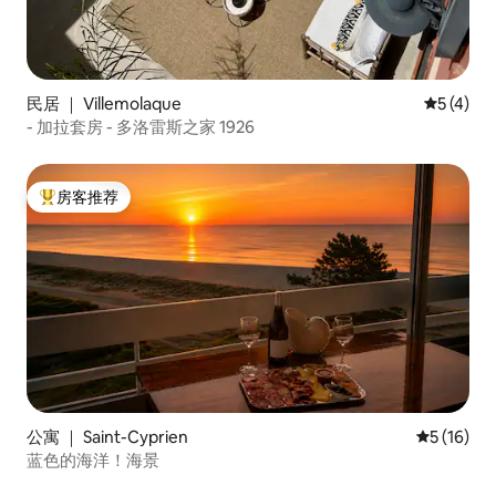
民居 ｜ Villemolaque
平均评分 
5 (4)
- 加拉套房 - 多洛雷斯之家 1926
房客推荐
热门「房客推荐」
公寓 ｜ Saint-Cyprien
平均评分 5
5 (16)
蓝色的海洋！海景