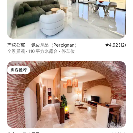
产权公寓 ｜ 佩皮尼昂（Perpignan）
平均评分 4.9
4.92 (12)
全景景观 • 110 平方米露台 • 停车位
房客推荐
房客推荐