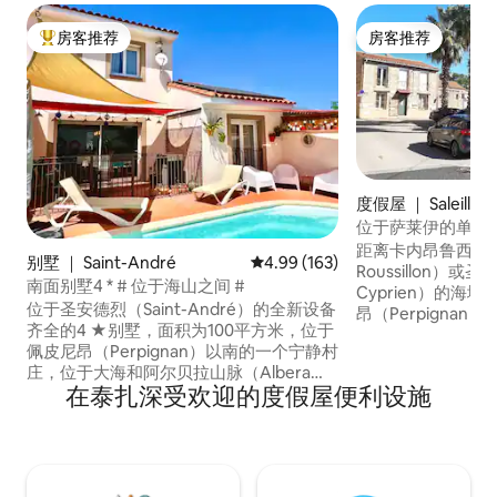
房客推荐
房客推荐
热门「房客推荐」
房客推荐
度假屋 ｜ Saleilles
位于萨莱伊的单间
车程。
距离卡内昂鲁西永（C
别墅 ｜ Saint-André
平均评分 4.99 分（满分 5 分），共
4.99 (163)
Roussillon）或圣
南面别墅4 * # 位于海山之间 #
Cyprien）的海
位于圣安德烈（Saint-André）的全新设备
昂（Perpigna
齐全的4 ★别墅，面积为100平方米，位于
30分钟路程。 您
佩皮尼昂（Perpignan）以南的一个宁静村
的Saleilles
庄，位于大海和阿尔贝拉山脉（Albera
里位于大海和山脉之
在泰扎深受欢迎的度假屋便利设施
Massif）之间。 地理位置优越，方便探索
寓，配备双人床+
我们的地区，距离海滩10分钟车程，距离
炉、无线网络、电
Collioure 15分钟车程，距离西班牙30分钟
（Dolce Gus
车程。 可容纳6人，3间舒适的卧室、1间浴
衣区和独立厕所。 
室和1间淋浴间、空调、快速无线网络、私
烟