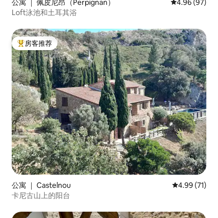
公寓 ｜ 佩皮尼昂（Perpignan）
平均评分 4.96
4.96 (97)
Loft泳池和土耳其浴
房客推荐
热门「房客推荐」
公寓 ｜ Castelnou
平均评分 4.9
4.99 (71)
卡尼古山上的阳台