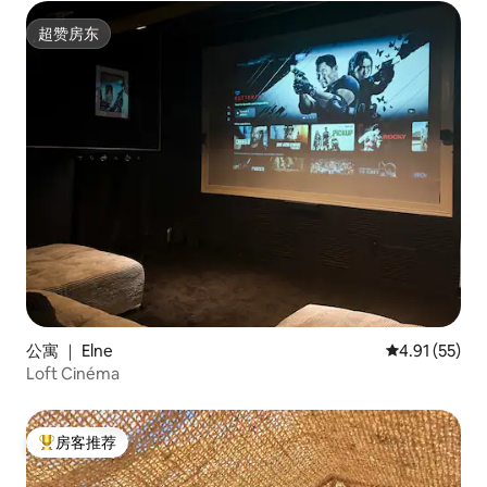
超赞房东
超赞房东
公寓 ｜ Elne
平均评分 4.9
4.91 (55)
Loft Cinéma
房客推荐
热门「房客推荐」