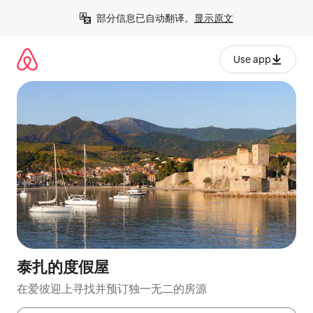
跳
部分信息已自动翻译。
显示原文
至
内
容
Use app
泰扎的度假屋
在爱彼迎上寻找并预订独一无二的房源