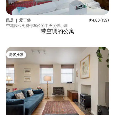
民居 ｜ 爱丁堡
平均评分 4.83
4.83 (139)
带花园和免费停车位的中央度假小屋
带空调的公寓
房客推荐
房客推荐