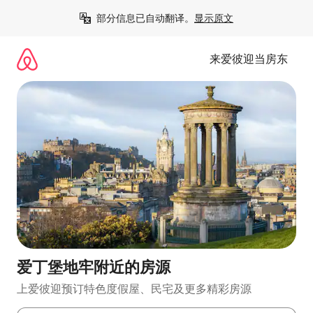
跳
部分信息已自动翻译。
显示原文
至
内
容
来爱彼迎当房东
爱丁堡地牢附近的房源
上爱彼迎预订特色度假屋、民宅及更多精彩房源