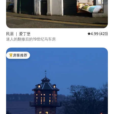
民居 ｜ 爱丁堡
平均评分 4.99
4.99 (423)
迷人的翻修后的19世纪马车房
房客推荐
热门「房客推荐」