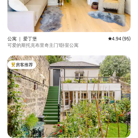
公寓 ｜ 爱丁堡
平均评分 4.94
4.94 (95)
可爱的斯托克布里奇主门1卧室公寓
房客推荐
热门「房客推荐」