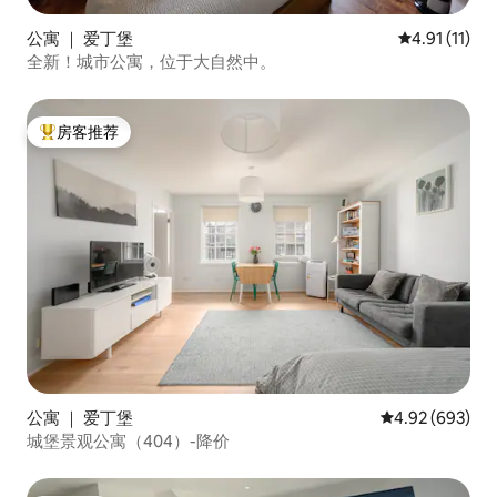
公寓 ｜ 爱丁堡
平均评分 4.9
4.91 (11)
全新！城市公寓，位于大自然中。
房客推荐
热门「房客推荐」
公寓 ｜ 爱丁堡
平均评分 4.92
4.92 (693)
城堡景观公寓（404）-降价