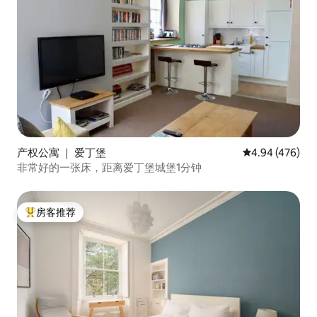
产权公寓 ｜ 爱丁堡
平均评分 4.94
4.94 (476)
非常好的一张床，距离爱丁堡城堡1分钟
房客推荐
热门「房客推荐」