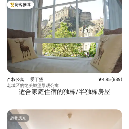
房客推荐
热门「房客推荐」
产权公寓 ｜ 爱丁堡
平均评分 4.95
4.95 (889)
老城区的绝美城堡景观公寓
适合家庭住宿的独栋/半独栋房屋
超赞房东
超赞房东