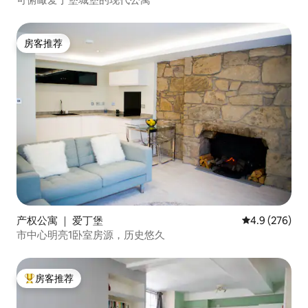
房客推荐
房客推荐
产权公寓 ｜ 爱丁堡
平均评分 4.9 
4.9 (276)
市中心明亮1卧室房源，历史悠久
房客推荐
热门「房客推荐」