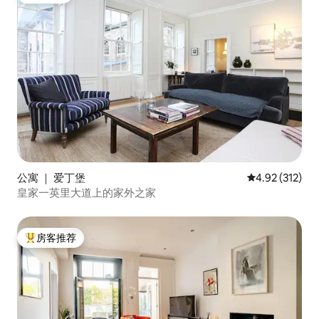
公寓 ｜ 爱丁堡
平均评分 4.92
4.92 (312)
皇家一英里大道上的家外之家
房客推荐
热门「房客推荐」