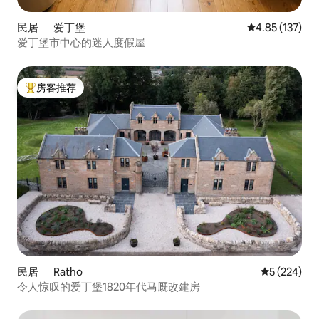
民居 ｜ 爱丁堡
平均评分 4.85
4.85 (137)
爱丁堡市中心的迷人度假屋
房客推荐
热门「房客推荐」
民居 ｜ Ratho
平均评分 5 
5 (224)
令人惊叹的爱丁堡1820年代马厩改建房