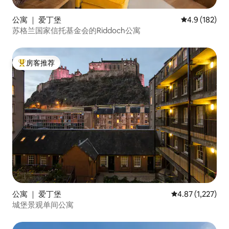
公寓 ｜ 爱丁堡
平均评分 4.9
4.9 (182)
苏格兰国家信托基金会的Riddoch公寓
房客推荐
热门「房客推荐」
公寓 ｜ 爱丁堡
平均评分 4.87 分
4.87 (1,227)
城堡景观单间公寓