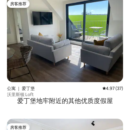
房客推荐
房客推荐
公寓 ｜ 爱丁堡
平均评分 4.9
4.97 (37)
沃里斯顿 Loft
爱丁堡地牢附近的其他优质度假屋
房客推荐
房客推荐