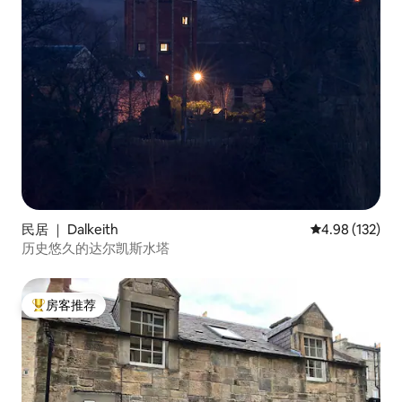
民居 ｜ Dalkeith
平均评分 4.98
4.98 (132)
历史悠久的达尔凯斯水塔
房客推荐
热门「房客推荐」