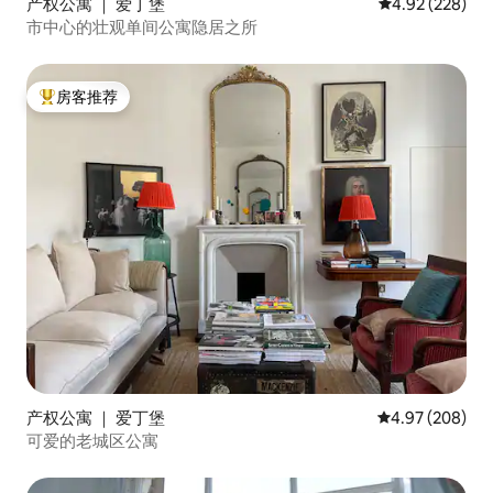
产权公寓 ｜ 爱丁堡
平均评分 4.92
4.92 (228)
市中心的壮观单间公寓隐居之所
房客推荐
热门「房客推荐」
产权公寓 ｜ 爱丁堡
平均评分 4.97
4.97 (208)
可爱的老城区公寓