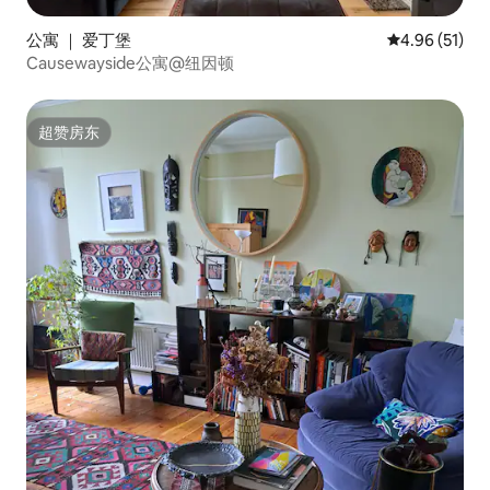
公寓 ｜ 爱丁堡
平均评分 4.9
4.96 (51)
Causewayside公寓@纽因顿
超赞房东
超赞房东