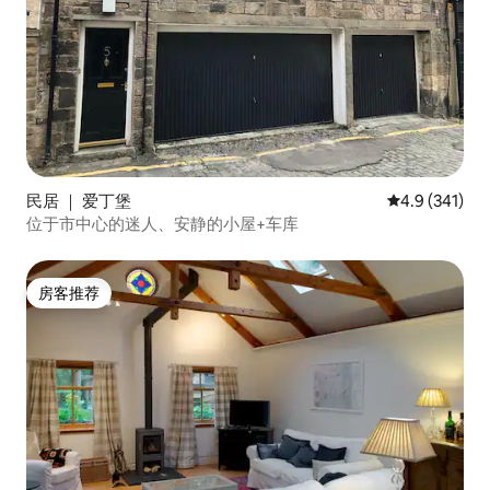
民居 ｜ 爱丁堡
平均评分 4.9
4.9 (341)
位于市中心的迷人、安静的小屋+车库
房客推荐
房客推荐