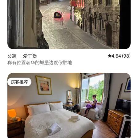
公寓 ｜ 爱丁堡
平均评分 4.64
4.64 (98)
稀有位置奢华的城堡边度假胜地
房客推荐
房客推荐