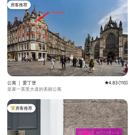
房客推荐
房客推荐
公寓 ｜ 爱丁堡
平均评分 4.83
4.83 (110)
皇家一英里大道的美丽公寓
房客推荐
热门「房客推荐」