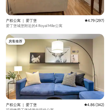
产权公寓 ｜ 爱丁堡
平均评分 4.79
4.79 (297)
爱丁堡城堡附近的4 Royal Mile公寓
房客推荐
房客推荐
产权公寓 ｜ 爱丁堡
平均评分 4.86
4.86 (342)
可俯瞰爱丁堡城堡的现代公寓