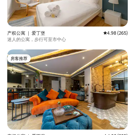
产权公寓 ｜ 爱丁堡
平均评分 4.98
4.98 (265)
迷人的公寓，步行可至市中心
房客推荐
房客推荐