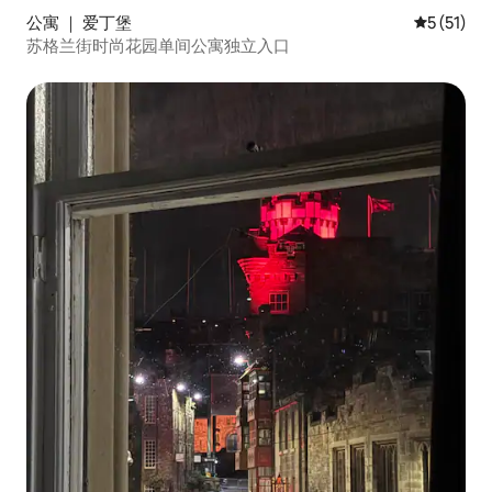
公寓 ｜ 爱丁堡
平均评分 5
5 (51)
苏格兰街时尚花园单间公寓独立入口