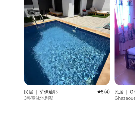
民居 ｜ 萨伊迪耶
平均评分 5 分（满分
5 (4)
民居 ｜ Gh
3卧室泳池别墅
Ghazaou