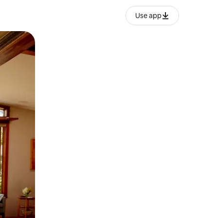
Use app