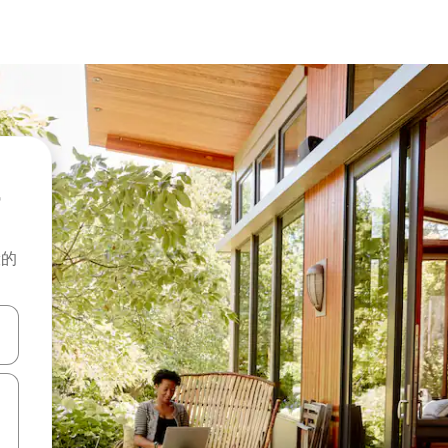
般的
击或滑动手势浏览。