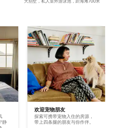
大别墅，私人室外游泳池，距海滩700米
欢迎宠物朋友
风
探索可携带宠物入住的房源，
宁静
带上四条腿的朋友与你作伴。
色，