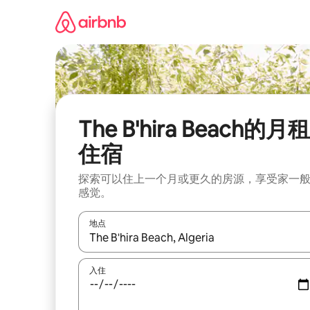
跳
至
内
容
The B'hira Beach的月租
住宿
探索可以住上一个月或更久的房源，享受家一
感觉。
地点
如有搜索结果，请使用上下方向键查看，或通过点
入住